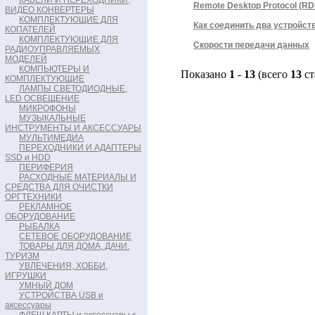
КАБЕЛИ И ПЕРЕХОДНИКИ,
Remote Desktop Protocol (RD
ВИДЕО КОНВЕРТЕРЫ
КОМПЛЕКТУЮЩИЕ ДЛЯ
Как соединить два устройст
КОПАТЕЛЕЙ
КОМПЛЕКТУЮЩИЕ ДЛЯ
Скорости передачи данных
РАДИОУПРАВЛЯЕМЫХ
МОДЕЛЕЙ
КОМПЬЮТЕРЫ И
Показано
1
-
13
(всего
13
ст
КОМПЛЕКТУЮЩИЕ
ЛАМПЫ СВЕТОДИОДНЫЕ,
LED ОСВЕЩЕНИЕ
МИКРОФОНЫ
МУЗЫКАЛЬНЫЕ
ИНСТРУМЕНТЫ И АКСЕССУАРЫ
МУЛЬТИМЕДИА
ПЕРЕХОДНИКИ И АДАПТЕРЫ
SSD и HDD
ПЕРИФЕРИЯ
РАСХОДНЫЕ МАТЕРИАЛЫ И
СРЕДСТВА ДЛЯ ОЧИСТКИ
ОРГТЕХНИКИ
РЕКЛАМНОЕ
ОБОРУДОВАНИЕ
РЫБАЛКА
СЕТЕВОЕ ОБОРУДОВАНИЕ
ТОВАРЫ ДЛЯ ДОМА, ДАЧИ.
ТУРИЗМ
УВЛЕЧЕНИЯ, ХОББИ,
ИГРУШКИ
УМНЫЙ ДОМ
УСТРОЙСТВА USB и
аксессуары