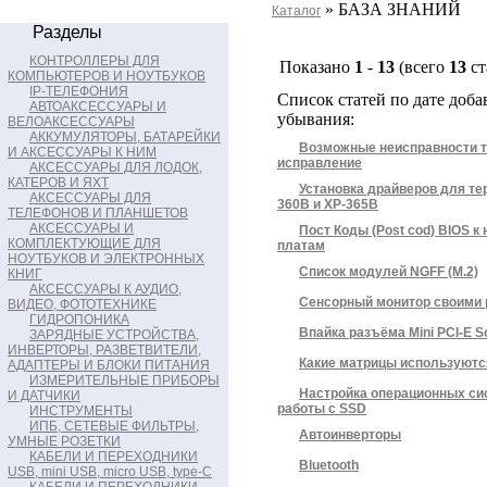
» БАЗА ЗНАНИЙ
Каталог
Разделы
КОНТРОЛЛЕРЫ ДЛЯ
Показано
1
-
13
(всего
13
ст
КОМПЬЮТЕРОВ И НОУТБУКОВ
IP-ТЕЛЕФОНИЯ
Список статей по дате доба
АВТОАКСЕССУАРЫ И
убывания:
ВЕЛОАКСЕССУАРЫ
АККУМУЛЯТОРЫ, БАТАРЕЙКИ
Возможные неисправности т
И АКСЕССУАРЫ К НИМ
исправление
АКСЕССУАРЫ ДЛЯ ЛОДОК,
КАТЕРОВ И ЯХТ
Установка драйверов для тер
АКСЕССУАРЫ ДЛЯ
360B и XP-365B
ТЕЛЕФОНОВ И ПЛАНШЕТОВ
АКСЕССУАРЫ И
Пост Коды (Post cod) BIOS 
КОМПЛЕКТУЮЩИЕ ДЛЯ
платам
НОУТБУКОВ И ЭЛЕКТРОННЫХ
Список модулей NGFF (M.2)
КНИГ
АКСЕССУАРЫ К АУДИО,
Сенсорный монитор своими 
ВИДЕО, ФОТОТЕХНИКЕ
ГИДРОПОНИКА
Впайка разъёма Mini PCI-E S
ЗАРЯДНЫЕ УСТРОЙСТВА,
ИНВЕРТОРЫ, РАЗВЕТВИТЕЛИ,
Какие матрицы используютс
АДАПТЕРЫ И БЛОКИ ПИТАНИЯ
ИЗМЕРИТЕЛЬНЫЕ ПРИБОРЫ
Настройка операционных си
И ДАТЧИКИ
работы с SSD
ИНСТРУМЕНТЫ
ИПБ, СЕТЕВЫЕ ФИЛЬТРЫ,
Автоинверторы
УМНЫЕ РОЗЕТКИ
КАБЕЛИ И ПЕРЕХОДНИКИ
Bluetooth
USB, mini USB, micro USB, type-C