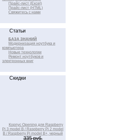
Прайс-лист (Excel)
Прайс-лист (HTML)
Свяжитесь с нами
Статьи
БАЗА ЗНАНИЙ
Модернизация ноутбука и
компьютера
Новые технологии
Ремонт ноутбуков и
электронных книг
Скидки
Корпус Opening для Raspberry
Pi 3 model B / Raspberry Pi 2 model
B / Raspberry Pi model B+, черный
335 руб.