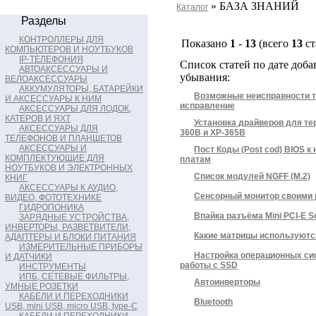
» БАЗА ЗНАНИЙ
Каталог
Разделы
КОНТРОЛЛЕРЫ ДЛЯ
Показано
1
-
13
(всего
13
ст
КОМПЬЮТЕРОВ И НОУТБУКОВ
IP-ТЕЛЕФОНИЯ
Список статей по дате доба
АВТОАКСЕССУАРЫ И
убывания:
ВЕЛОАКСЕССУАРЫ
АККУМУЛЯТОРЫ, БАТАРЕЙКИ
Возможные неисправности т
И АКСЕССУАРЫ К НИМ
исправление
АКСЕССУАРЫ ДЛЯ ЛОДОК,
КАТЕРОВ И ЯХТ
Установка драйверов для тер
АКСЕССУАРЫ ДЛЯ
360B и XP-365B
ТЕЛЕФОНОВ И ПЛАНШЕТОВ
АКСЕССУАРЫ И
Пост Коды (Post cod) BIOS 
КОМПЛЕКТУЮЩИЕ ДЛЯ
платам
НОУТБУКОВ И ЭЛЕКТРОННЫХ
Список модулей NGFF (M.2)
КНИГ
АКСЕССУАРЫ К АУДИО,
Сенсорный монитор своими 
ВИДЕО, ФОТОТЕХНИКЕ
ГИДРОПОНИКА
Впайка разъёма Mini PCI-E S
ЗАРЯДНЫЕ УСТРОЙСТВА,
ИНВЕРТОРЫ, РАЗВЕТВИТЕЛИ,
Какие матрицы используютс
АДАПТЕРЫ И БЛОКИ ПИТАНИЯ
ИЗМЕРИТЕЛЬНЫЕ ПРИБОРЫ
Настройка операционных си
И ДАТЧИКИ
работы с SSD
ИНСТРУМЕНТЫ
ИПБ, СЕТЕВЫЕ ФИЛЬТРЫ,
Автоинверторы
УМНЫЕ РОЗЕТКИ
КАБЕЛИ И ПЕРЕХОДНИКИ
Bluetooth
USB, mini USB, micro USB, type-C