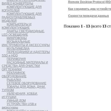
КАБЕЛИ И ПЕРЕХОДНИКИ,
Remote Desktop Protocol (RD
ВИДЕО КОНВЕРТЕРЫ
КОМПЛЕКТУЮЩИЕ ДЛЯ
Как соединить два устройст
КОПАТЕЛЕЙ
КОМПЛЕКТУЮЩИЕ ДЛЯ
Скорости передачи данных
РАДИОУПРАВЛЯЕМЫХ
МОДЕЛЕЙ
КОМПЬЮТЕРЫ И
Показано
1
-
13
(всего
13
ст
КОМПЛЕКТУЮЩИЕ
ЛАМПЫ СВЕТОДИОДНЫЕ,
LED ОСВЕЩЕНИЕ
МИКРОФОНЫ
МУЗЫКАЛЬНЫЕ
ИНСТРУМЕНТЫ И АКСЕССУАРЫ
МУЛЬТИМЕДИА
ПЕРЕХОДНИКИ И АДАПТЕРЫ
SSD и HDD
ПЕРИФЕРИЯ
РАСХОДНЫЕ МАТЕРИАЛЫ И
СРЕДСТВА ДЛЯ ОЧИСТКИ
ОРГТЕХНИКИ
РЕКЛАМНОЕ
ОБОРУДОВАНИЕ
РЫБАЛКА
СЕТЕВОЕ ОБОРУДОВАНИЕ
ТОВАРЫ ДЛЯ ДОМА, ДАЧИ.
ТУРИЗМ
УВЛЕЧЕНИЯ, ХОББИ,
ИГРУШКИ
УМНЫЙ ДОМ
УСТРОЙСТВА USB и
аксессуары