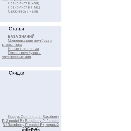
Прайс-лист (Excel)
Прайс-лист (HTML)
Свяжитесь с нами
Статьи
БАЗА ЗНАНИЙ
Модернизация ноутбука и
компьютера
Новые технологии
Ремонт ноутбуков и
электронных книг
Скидки
Корпус Opening для Raspberry
Pi 3 model B / Raspberry Pi 2 model
B / Raspberry Pi model B+, черный
335 руб.