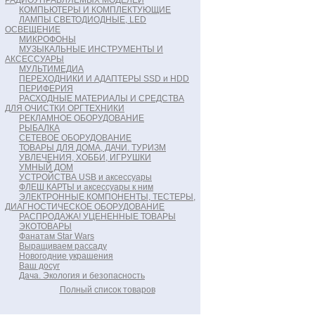
РАДИОУПРАВЛЯЕМЫХ МОДЕЛЕЙ
КОМПЬЮТЕРЫ И КОМПЛЕКТУЮЩИЕ
ЛАМПЫ СВЕТОДИОДНЫЕ, LED
ОСВЕЩЕНИЕ
МИКРОФОНЫ
МУЗЫКАЛЬНЫЕ ИНСТРУМЕНТЫ И
АКСЕССУАРЫ
МУЛЬТИМЕДИА
ПЕРЕХОДНИКИ И АДАПТЕРЫ SSD и HDD
ПЕРИФЕРИЯ
РАСХОДНЫЕ МАТЕРИАЛЫ И СРЕДСТВА
ДЛЯ ОЧИСТКИ ОРГТЕХНИКИ
РЕКЛАМНОЕ ОБОРУДОВАНИЕ
РЫБАЛКА
СЕТЕВОЕ ОБОРУДОВАНИЕ
ТОВАРЫ ДЛЯ ДОМА, ДАЧИ. ТУРИЗМ
УВЛЕЧЕНИЯ, ХОББИ, ИГРУШКИ
УМНЫЙ ДОМ
УСТРОЙСТВА USB и аксессуары
ФЛЕШ КАРТЫ и аксессуары к ним
ЭЛЕКТРОННЫЕ КОМПОНЕНТЫ, ТЕСТЕРЫ,
ДИАГНОСТИЧЕСКОЕ ОБОРУДОВАНИЕ
РАСПРОДАЖА! УЦЕНЕННЫЕ ТОВАРЫ
ЭКОТОВАРЫ
Фанатам Star Wars
Выращиваем рассаду
Новогодние украшения
Ваш досуг
Дача. Экология и безопасность
Полный список товаров