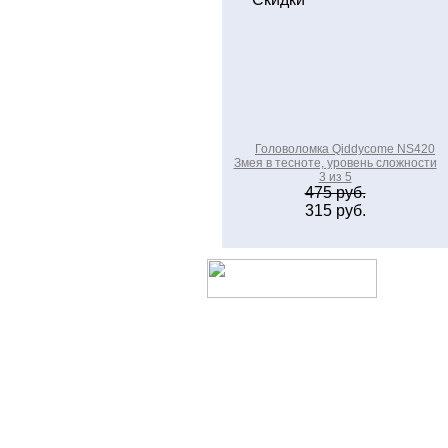
Головоломка Qiddycome NS420
Змея в тесноте, уровень сложности
3 из 5
475 руб.
315 руб.