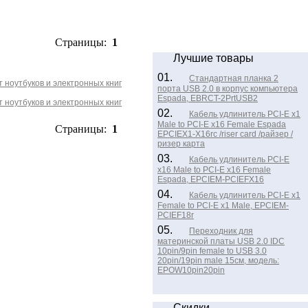
Страницы:
1
Лучшие товары
01.
Стандартная планка 2
 ноутбуков и электронных книг
порта USB 2.0 в корпус компьютера
Espada, EBRCT-2PrtUSB2
 ноутбуков и электронных книг
02.
Кабель удлинитель PCI-E x1
Male to PCI-E x16 Female Espada
Страницы:
1
EPCIEX1-X16rc /riser card /райзер /
ризер карта
03.
Кабель удлинитель PCI-E
x16 Male to PCI-E x16 Female
Espada, EPCIEM-PCIEFX16
04.
Кабель удлинитель PCI-E x1
Female to PCI-E x1 Male, EPCIEM-
PCIEF18r
05.
Переходник для
материнской платы USB 2.0 IDC
10pin/9pin female to USB 3.0
20pin/19pin male 15см, модель:
EPOW10pin20pin
Скидки