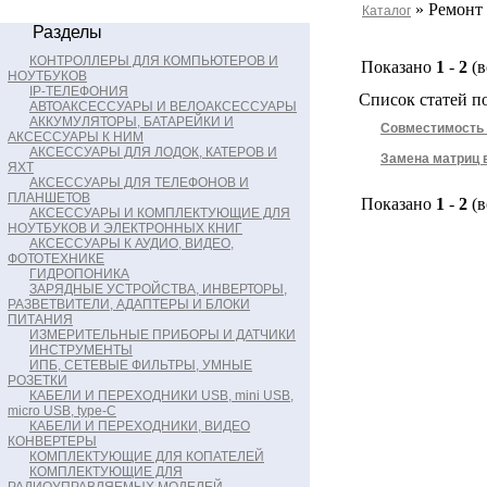
» Ремонт 
Каталог
Разделы
КОНТРОЛЛЕРЫ ДЛЯ КОМПЬЮТЕРОВ И
Показано
1
-
2
(в
НОУТБУКОВ
IP-ТЕЛЕФОНИЯ
Список статей по
АВТОАКСЕССУАРЫ И ВЕЛОАКСЕССУАРЫ
АККУМУЛЯТОРЫ, БАТАРЕЙКИ И
Совместимость 
АКСЕССУАРЫ К НИМ
АКСЕССУАРЫ ДЛЯ ЛОДОК, КАТЕРОВ И
Замена матриц 
ЯХТ
АКСЕССУАРЫ ДЛЯ ТЕЛЕФОНОВ И
ПЛАНШЕТОВ
Показано
1
-
2
(в
АКСЕССУАРЫ И КОМПЛЕКТУЮЩИЕ ДЛЯ
НОУТБУКОВ И ЭЛЕКТРОННЫХ КНИГ
АКСЕССУАРЫ К АУДИО, ВИДЕО,
ФОТОТЕХНИКЕ
ГИДРОПОНИКА
ЗАРЯДНЫЕ УСТРОЙСТВА, ИНВЕРТОРЫ,
РАЗВЕТВИТЕЛИ, АДАПТЕРЫ И БЛОКИ
ПИТАНИЯ
ИЗМЕРИТЕЛЬНЫЕ ПРИБОРЫ И ДАТЧИКИ
ИНСТРУМЕНТЫ
ИПБ, СЕТЕВЫЕ ФИЛЬТРЫ, УМНЫЕ
РОЗЕТКИ
КАБЕЛИ И ПЕРЕХОДНИКИ USB, mini USB,
micro USB, type-C
КАБЕЛИ И ПЕРЕХОДНИКИ, ВИДЕО
КОНВЕРТЕРЫ
КОМПЛЕКТУЮЩИЕ ДЛЯ КОПАТЕЛЕЙ
КОМПЛЕКТУЮЩИЕ ДЛЯ