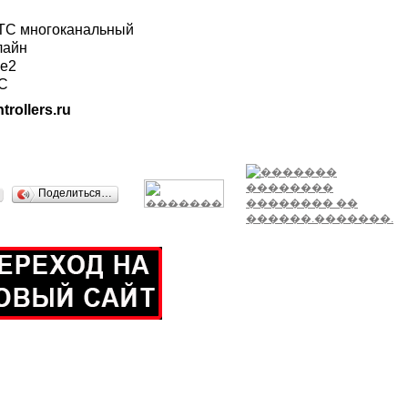
ГТС многоканальный
лайн
ле2
ТС
trollers.ru
Поделиться…