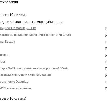
технологии
всего
10
статей)
 дате добавления в порядке убывания:
ь (Disk On Module) – DOM
 без связи после подключения к технологии GPON
ны Espada
иторы
еры
o для SATA-контроллеров со скоростью 6 Гбит/с
ет! Объединим их в единый массив!
еспечение Dataplex
l WIDI – новое решение
всего
10
статей)