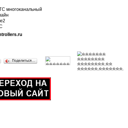
ГТС многоканальный
лайн
ле2
ТС
trollers.ru
Поделиться…