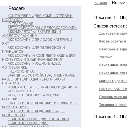
» Новые 
Каталог
Разделы
КОНТРОЛЛЕРЫ ДЛЯ КОМПЬЮТЕРОВ И
Показано
1
-
10
(
НОУТБУКОВ
IP-ТЕЛЕФОНИЯ
Список статей по
АВТОАКСЕССУАРЫ И ВЕЛОАКСЕССУАРЫ
АККУМУЛЯТОРЫ, БАТАРЕЙКИ И
Дисковый модул
АКСЕССУАРЫ К НИМ
АКСЕССУАРЫ ДЛЯ ЛОДОК, КАТЕРОВ И
Как не остаться
ЯХТ
АКСЕССУАРЫ ДЛЯ ТЕЛЕФОНОВ И
Сенсорные экра
ПЛАНШЕТОВ
АКСЕССУАРЫ И КОМПЛЕКТУЮЩИЕ ДЛЯ
Zytronic
НОУТБУКОВ И ЭЛЕКТРОННЫХ КНИГ
АКСЕССУАРЫ К АУДИО, ВИДЕО,
Рекламные мон
ФОТОТЕХНИКЕ
ГИДРОПОНИКА
Рекламные пле
ЗАРЯДНЫЕ УСТРОЙСТВА, ИНВЕРТОРЫ,
РАЗВЕТВИТЕЛИ, АДАПТЕРЫ И БЛОКИ
Marvell HyperDu
ПИТАНИЯ
ИЗМЕРИТЕЛЬНЫЕ ПРИБОРЫ И ДАТЧИКИ
HDD vs. SSD? Н
ИНСТРУМЕНТЫ
ИПБ, СЕТЕВЫЕ ФИЛЬТРЫ, УМНЫЕ
Программное об
РОЗЕТКИ
КАБЕЛИ И ПЕРЕХОДНИКИ USB, mini USB,
Технология Inte
micro USB, type-C
КАБЕЛИ И ПЕРЕХОДНИКИ, ВИДЕО
КОНВЕРТЕРЫ
Показано
1
-
10
(
КОМПЛЕКТУЮЩИЕ ДЛЯ КОПАТЕЛЕЙ
КОМПЛЕКТУЮЩИЕ ДЛЯ