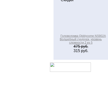
Головоломка Qiddycome NS902A
Волшебный сундучок, уровень
сложности 2 из 5
475 руб.
315 руб.