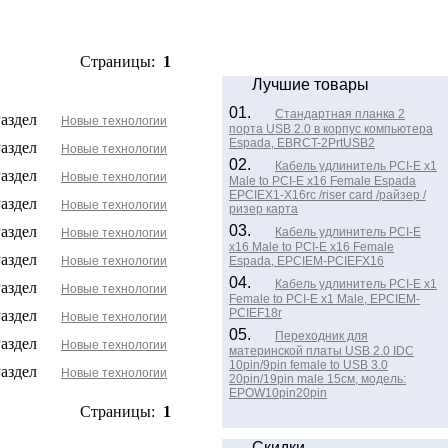
Страницы:
1
Лучшие товары
01.
Стандартная планка 2
Раздел
Новые технологии
порта USB 2.0 в корпус компьютера
Espada, EBRCT-2PrtUSB2
Раздел
Новые технологии
02.
Кабель удлинитель PCI-E x1
Раздел
Новые технологии
Male to PCI-E x16 Female Espada
EPCIEX1-X16rc /riser card /райзер /
Раздел
Новые технологии
ризер карта
03.
Раздел
Кабель удлинитель PCI-E
Новые технологии
x16 Male to PCI-E x16 Female
Раздел
Новые технологии
Espada, EPCIEM-PCIEFX16
04.
Кабель удлинитель PCI-E x1
Раздел
Новые технологии
Female to PCI-E x1 Male, EPCIEM-
PCIEF18r
Раздел
Новые технологии
05.
Переходник для
Раздел
Новые технологии
материнской платы USB 2.0 IDC
10pin/9pin female to USB 3.0
Раздел
Новые технологии
20pin/19pin male 15см, модель:
EPOW10pin20pin
Страницы:
1
Скидки