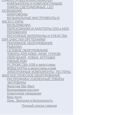
РАДИОУПРАВЛЯЕМЫХ МОДЕЛЕЙ
КОМПЬЮТЕРЫ И КОМПЛЕКТУЮЩИЕ
ЛАМПЫ СВЕТОДИОДНЫЕ, LED
ОСВЕЩЕНИЕ
МИКРОФОНЫ
МУЗЫКАЛЬНЫЕ ИНСТРУМЕНТЫ И
АКСЕССУАРЫ
МУЛЬТИМЕДИА
ПЕРЕХОДНИКИ И АДАПТЕРЫ SSD и HDD
ПЕРИФЕРИЯ
РАСХОДНЫЕ МАТЕРИАЛЫ И СРЕДСТВА
ДЛЯ ОЧИСТКИ ОРГТЕХНИКИ
РЕКЛАМНОЕ ОБОРУДОВАНИЕ
РЫБАЛКА
СЕТЕВОЕ ОБОРУДОВАНИЕ
ТОВАРЫ ДЛЯ ДОМА, ДАЧИ. ТУРИЗМ
УВЛЕЧЕНИЯ, ХОББИ, ИГРУШКИ
УМНЫЙ ДОМ
УСТРОЙСТВА USB и аксессуары
ФЛЕШ КАРТЫ и аксессуары к ним
ЭЛЕКТРОННЫЕ КОМПОНЕНТЫ, ТЕСТЕРЫ,
ДИАГНОСТИЧЕСКОЕ ОБОРУДОВАНИЕ
РАСПРОДАЖА! УЦЕНЕННЫЕ ТОВАРЫ
ЭКОТОВАРЫ
Фанатам Star Wars
Выращиваем рассаду
Новогодние украшения
Ваш досуг
Дача. Экология и безопасность
Полный список товаров