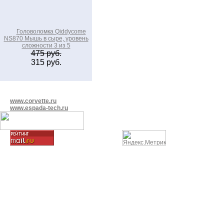
Головоломка Qiddycome
NS870 Мышь в сыре, уровень
сложности 3 из 5
475 руб.
315 руб.
www.corvette.ru
www.espada-tech.ru