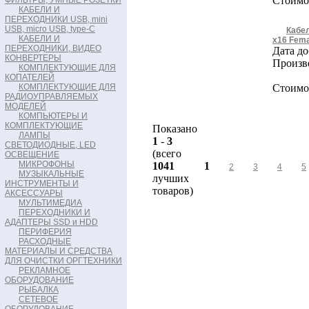
Стоимос
ФИЛЬТРЫ, УМНЫЕ РОЗЕТКИ
КАБЕЛИ И
ПЕРЕХОДНИКИ USB, mini
USB, micro USB, type-C
Кабел
КАБЕЛИ И
x16 Fema
ПЕРЕХОДНИКИ, ВИДЕО
Дата до
КОНВЕРТЕРЫ
Произв
КОМПЛЕКТУЮЩИЕ ДЛЯ
КОПАТЕЛЕЙ
КОМПЛЕКТУЮЩИЕ ДЛЯ
Стоимос
РАДИОУПРАВЛЯЕМЫХ
МОДЕЛЕЙ
КОМПЬЮТЕРЫ И
КОМПЛЕКТУЮЩИЕ
Показано
ЛАМПЫ
1
-
3
СВЕТОДИОДНЫЕ, LED
(всего
ОСВЕЩЕНИЕ
МИКРОФОНЫ
1041
1
2
3
4
5
МУЗЫКАЛЬНЫЕ
лучших
ИНСТРУМЕНТЫ И
товаров)
АКСЕССУАРЫ
МУЛЬТИМЕДИА
ПЕРЕХОДНИКИ И
АДАПТЕРЫ SSD и HDD
ПЕРИФЕРИЯ
РАСХОДНЫЕ
МАТЕРИАЛЫ И СРЕДСТВА
ДЛЯ ОЧИСТКИ ОРГТЕХНИКИ
РЕКЛАМНОЕ
ОБОРУДОВАНИЕ
РЫБАЛКА
СЕТЕВОЕ