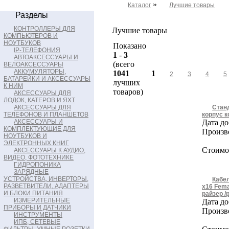
»
Каталог
Лучшие товары
Разделы
КОНТРОЛЛЕРЫ ДЛЯ
Лучшие товары
КОМПЬЮТЕРОВ И
НОУТБУКОВ
Показано
IP-ТЕЛЕФОНИЯ
1
-
3
АВТОАКСЕССУАРЫ И
(всего
ВЕЛОАКСЕССУАРЫ
АККУМУЛЯТОРЫ,
1041
1
2
3
4
5
БАТАРЕЙКИ И АКСЕССУАРЫ
лучших
К НИМ
товаров)
АКСЕССУАРЫ ДЛЯ
ЛОДОК, КАТЕРОВ И ЯХТ
АКСЕССУАРЫ ДЛЯ
Станд
ТЕЛЕФОНОВ И ПЛАНШЕТОВ
корпус 
АКСЕССУАРЫ И
Дата до
КОМПЛЕКТУЮЩИЕ ДЛЯ
Произв
НОУТБУКОВ И
ЭЛЕКТРОННЫХ КНИГ
Стоимос
АКСЕССУАРЫ К АУДИО,
ВИДЕО, ФОТОТЕХНИКЕ
ГИДРОПОНИКА
ЗАРЯДНЫЕ
УСТРОЙСТВА, ИНВЕРТОРЫ,
Кабел
РАЗВЕТВИТЕЛИ, АДАПТЕРЫ
x16 Fema
И БЛОКИ ПИТАНИЯ
райзер /
ИЗМЕРИТЕЛЬНЫЕ
Дата до
ПРИБОРЫ И ДАТЧИКИ
Произв
ИНСТРУМЕНТЫ
ИПБ, СЕТЕВЫЕ