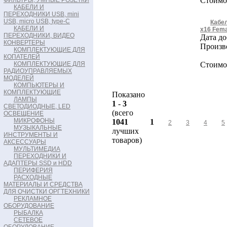
Стоимос
ФИЛЬТРЫ, УМНЫЕ РОЗЕТКИ
КАБЕЛИ И
ПЕРЕХОДНИКИ USB, mini
USB, micro USB, type-C
Кабел
КАБЕЛИ И
x16 Fema
ПЕРЕХОДНИКИ, ВИДЕО
Дата до
КОНВЕРТЕРЫ
Произв
КОМПЛЕКТУЮЩИЕ ДЛЯ
КОПАТЕЛЕЙ
КОМПЛЕКТУЮЩИЕ ДЛЯ
Стоимос
РАДИОУПРАВЛЯЕМЫХ
МОДЕЛЕЙ
КОМПЬЮТЕРЫ И
КОМПЛЕКТУЮЩИЕ
Показано
ЛАМПЫ
1
-
3
СВЕТОДИОДНЫЕ, LED
(всего
ОСВЕЩЕНИЕ
МИКРОФОНЫ
1041
1
2
3
4
5
МУЗЫКАЛЬНЫЕ
лучших
ИНСТРУМЕНТЫ И
товаров)
АКСЕССУАРЫ
МУЛЬТИМЕДИА
ПЕРЕХОДНИКИ И
АДАПТЕРЫ SSD и HDD
ПЕРИФЕРИЯ
РАСХОДНЫЕ
МАТЕРИАЛЫ И СРЕДСТВА
ДЛЯ ОЧИСТКИ ОРГТЕХНИКИ
РЕКЛАМНОЕ
ОБОРУДОВАНИЕ
РЫБАЛКА
СЕТЕВОЕ