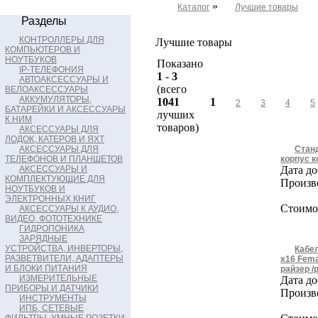
»
Каталог
Лучшие товары
Разделы
КОНТРОЛЛЕРЫ ДЛЯ
Лучшие товары
КОМПЬЮТЕРОВ И
НОУТБУКОВ
Показано
IP-ТЕЛЕФОНИЯ
1
-
3
АВТОАКСЕССУАРЫ И
(всего
ВЕЛОАКСЕССУАРЫ
АККУМУЛЯТОРЫ,
1041
1
2
3
4
5
БАТАРЕЙКИ И АКСЕССУАРЫ
лучших
К НИМ
товаров)
АКСЕССУАРЫ ДЛЯ
ЛОДОК, КАТЕРОВ И ЯХТ
АКСЕССУАРЫ ДЛЯ
Станд
ТЕЛЕФОНОВ И ПЛАНШЕТОВ
корпус 
АКСЕССУАРЫ И
Дата до
КОМПЛЕКТУЮЩИЕ ДЛЯ
Произв
НОУТБУКОВ И
ЭЛЕКТРОННЫХ КНИГ
Стоимос
АКСЕССУАРЫ К АУДИО,
ВИДЕО, ФОТОТЕХНИКЕ
ГИДРОПОНИКА
ЗАРЯДНЫЕ
УСТРОЙСТВА, ИНВЕРТОРЫ,
Кабел
РАЗВЕТВИТЕЛИ, АДАПТЕРЫ
x16 Fema
И БЛОКИ ПИТАНИЯ
райзер /
ИЗМЕРИТЕЛЬНЫЕ
Дата до
ПРИБОРЫ И ДАТЧИКИ
Произв
ИНСТРУМЕНТЫ
ИПБ, СЕТЕВЫЕ