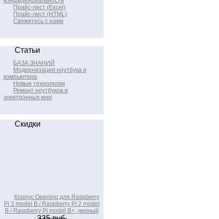
конфиденциальности
Прайс-лист (Excel)
Прайс-лист (HTML)
Свяжитесь с нами
Статьи
БАЗА ЗНАНИЙ
Модернизация ноутбука и
компьютера
Новые технологии
Ремонт ноутбуков и
электронных книг
Скидки
Корпус Opening для Raspberry
Pi 3 model B / Raspberry Pi 2 model
B / Raspberry Pi model B+, черный
335 руб.