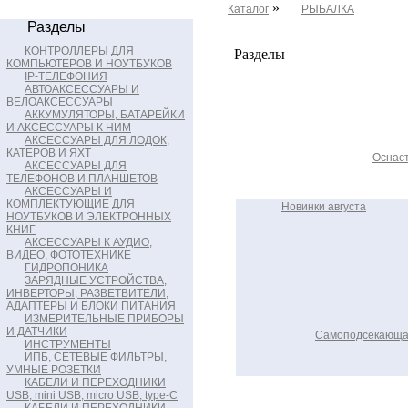
»
Каталог
РЫБАЛКА
Разделы
КОНТРОЛЛЕРЫ ДЛЯ
Разделы
КОМПЬЮТЕРОВ И НОУТБУКОВ
IP-ТЕЛЕФОНИЯ
АВТОАКСЕССУАРЫ И
ВЕЛОАКСЕССУАРЫ
АККУМУЛЯТОРЫ, БАТАРЕЙКИ
И АКСЕССУАРЫ К НИМ
АКСЕССУАРЫ ДЛЯ ЛОДОК,
КАТЕРОВ И ЯХТ
Оснаст
АКСЕССУАРЫ ДЛЯ
ТЕЛЕФОНОВ И ПЛАНШЕТОВ
АКСЕССУАРЫ И
КОМПЛЕКТУЮЩИЕ ДЛЯ
Новинки августа
НОУТБУКОВ И ЭЛЕКТРОННЫХ
КНИГ
АКСЕССУАРЫ К АУДИО,
ВИДЕО, ФОТОТЕХНИКЕ
ГИДРОПОНИКА
ЗАРЯДНЫЕ УСТРОЙСТВА,
ИНВЕРТОРЫ, РАЗВЕТВИТЕЛИ,
АДАПТЕРЫ И БЛОКИ ПИТАНИЯ
ИЗМЕРИТЕЛЬНЫЕ ПРИБОРЫ
И ДАТЧИКИ
Самоподсекающая
ИНСТРУМЕНТЫ
ИПБ, СЕТЕВЫЕ ФИЛЬТРЫ,
УМНЫЕ РОЗЕТКИ
КАБЕЛИ И ПЕРЕХОДНИКИ
USB, mini USB, micro USB, type-C