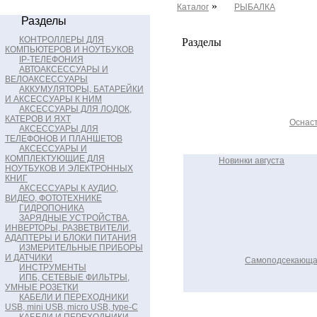
»
Каталог
РЫБАЛКА
Разделы
КОНТРОЛЛЕРЫ ДЛЯ
Разделы
КОМПЬЮТЕРОВ И НОУТБУКОВ
IP-ТЕЛЕФОНИЯ
АВТОАКСЕССУАРЫ И
ВЕЛОАКСЕССУАРЫ
АККУМУЛЯТОРЫ, БАТАРЕЙКИ
И АКСЕССУАРЫ К НИМ
АКСЕССУАРЫ ДЛЯ ЛОДОК,
КАТЕРОВ И ЯХТ
Оснаст
АКСЕССУАРЫ ДЛЯ
ТЕЛЕФОНОВ И ПЛАНШЕТОВ
АКСЕССУАРЫ И
КОМПЛЕКТУЮЩИЕ ДЛЯ
Новинки августа
НОУТБУКОВ И ЭЛЕКТРОННЫХ
КНИГ
АКСЕССУАРЫ К АУДИО,
ВИДЕО, ФОТОТЕХНИКЕ
ГИДРОПОНИКА
ЗАРЯДНЫЕ УСТРОЙСТВА,
ИНВЕРТОРЫ, РАЗВЕТВИТЕЛИ,
АДАПТЕРЫ И БЛОКИ ПИТАНИЯ
ИЗМЕРИТЕЛЬНЫЕ ПРИБОРЫ
И ДАТЧИКИ
Самоподсекающая
ИНСТРУМЕНТЫ
ИПБ, СЕТЕВЫЕ ФИЛЬТРЫ,
УМНЫЕ РОЗЕТКИ
КАБЕЛИ И ПЕРЕХОДНИКИ
USB, mini USB, micro USB, type-C