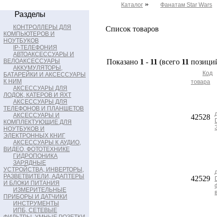
»
Каталог
Фанатам Star Wars
Разделы
КОНТРОЛЛЕРЫ ДЛЯ
Список товаров
КОМПЬЮТЕРОВ И
НОУТБУКОВ
IP-ТЕЛЕФОНИЯ
АВТОАКСЕССУАРЫ И
ВЕЛОАКСЕССУАРЫ
Показано
1
-
11
(всего
11
позици
АККУМУЛЯТОРЫ,
Код
БАТАРЕЙКИ И АКСЕССУАРЫ
К НИМ
товара
АКСЕССУАРЫ ДЛЯ
ЛОДОК, КАТЕРОВ И ЯХТ
АКСЕССУАРЫ ДЛЯ
ТЕЛЕФОНОВ И ПЛАНШЕТОВ
АКСЕССУАРЫ И
42528
КОМПЛЕКТУЮЩИЕ ДЛЯ
НОУТБУКОВ И
ЭЛЕКТРОННЫХ КНИГ
АКСЕССУАРЫ К АУДИО,
ВИДЕО, ФОТОТЕХНИКЕ
ГИДРОПОНИКА
ЗАРЯДНЫЕ
УСТРОЙСТВА, ИНВЕРТОРЫ,
РАЗВЕТВИТЕЛИ, АДАПТЕРЫ
42529
И БЛОКИ ПИТАНИЯ
ИЗМЕРИТЕЛЬНЫЕ
ПРИБОРЫ И ДАТЧИКИ
ИНСТРУМЕНТЫ
ИПБ, СЕТЕВЫЕ