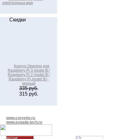
электронных книг
Скидки
Корпус Opening для
Raspberry Pi 3 model B /
Raspberry Pi 2 model B /
Raspberry Pi model B+,
черный
335 руб.
315 руб.
www.corvette.ru
www.espada-tech.ru