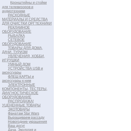
Кронштейны и стойки
для телевизоров и
аудиотехники
РАСХОДНЫЕ
МАТЕРИАЛЫ И СРЕДСТВА
ДЛЯ ОЧИСТКИ ОРГТЕХНИКИ
РЕКЛАМНОЕ
ОБОРУДОВАНИЕ
РЫБАЛКА
СЕТЕВОЕ
ОБОРУДОВАНИЕ
ТОВАРЫ ДЛЯ ДОМА,
ДАЧИ. ТУРИЗМ
УВЛЕЧЕНИЯ, ХОББИ,
ИГРУШКИ
УМНЫЙ ДОМ
УСТРОЙСТВА USB и
аксессуары
ФЛЕШ КАРТЫ и
аксессуары к ним
ЭЛЕКТРОННЫЕ
КОМПОНЕНТЫ, ТЕСТЕРЫ,
ДИАГНОСТИЧЕСКОЕ
ОБОРУДОВАНИЕ
РАСПРОДАЖА!
УЦЕНЕННЫЕ ТОВАРЫ
ЭКОТОВАРЫ
Фанатам Star Wars
Выращиваем рассаду
Новогодние украшения
Ваш досуг
Дача. Экология и