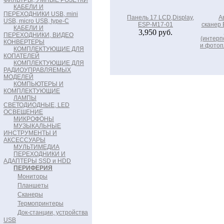
ФИЛЬТРЫ, УМНЫЕ РОЗЕТКИ
КАБЕЛИ И
ПЕРЕХОДНИКИ USB, mini
Панель 17 LCD,Display,
А
USB, micro USB, type-C
ESP-M17-01
сканер 
КАБЕЛИ И
3,950 руб.
ПЕРЕХОДНИКИ, ВИДЕО
(интерп
КОНВЕРТЕРЫ
и фотоп
КОМПЛЕКТУЮЩИЕ ДЛЯ
КОПАТЕЛЕЙ
КОМПЛЕКТУЮЩИЕ ДЛЯ
РАДИОУПРАВЛЯЕМЫХ
МОДЕЛЕЙ
КОМПЬЮТЕРЫ И
КОМПЛЕКТУЮЩИЕ
ЛАМПЫ
СВЕТОДИОДНЫЕ, LED
ОСВЕЩЕНИЕ
МИКРОФОНЫ
МУЗЫКАЛЬНЫЕ
ИНСТРУМЕНТЫ И
АКСЕССУАРЫ
МУЛЬТИМЕДИА
ПЕРЕХОДНИКИ И
АДАПТЕРЫ SSD и HDD
ПЕРИФЕРИЯ
Мониторы
Планшеты
Сканеры
Термопринтеры
Док-станции, устройства
USB