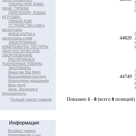
ОБОРУДОВАНИЕ
ТОВАРЫ ДЛЯ ДОМА,
ДАЧИ. ТУРИЗМ
УВЛЕЧЕНИЯ, ХОББИ,
ИГРУШКИ
УМНЫЙ ДОМ
УСТРОЙСТВА USB и
аксессуары
ФЛЕШ КАРТЫ и
44820
аксессуары к ним
ЭЛЕКТРОННЫЕ
КОМПОНЕНТЫ, ТЕСТЕРЫ,
ДИАГНОСТИЧЕСКОЕ
ОБОРУДОВАНИЕ
РАСПРОДАЖА!
УЦЕНЕННЫЕ ТОВАРЫ
ЭКОТОВАРЫ
Фанатам Star Wars
44749
Выращиваем рассаду
Новогодние украшения
Ваш досуг
Дача. Экология и
безопасность
Показано
1
-
8
(всего
8
позиций)
Полный список товаров
Информация
Возврат товара
Информация о нас