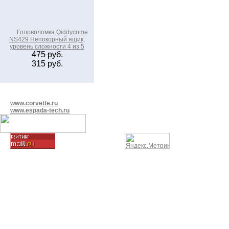
Головоломка Qiddycome
NS429 Непокорный ящик,
уровень сложности 4 из 5
475 руб.
315 руб.
www.corvette.ru
www.espada-tech.ru