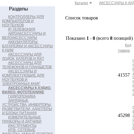
»
Каталог
АКСЕССУАРЫ К АУ
Разделы
КОНТРОЛЛЕРЫ ДЛЯ
Список товаров
КОМПЬЮТЕРОВ И
НОУТБУКОВ
IP-ТЕЛЕФОНИЯ
АВТОАКСЕССУАРЫ И
ВЕЛОАКСЕССУАРЫ
Показано
1
-
8
(всего
8
позиций)
АККУМУЛЯТОРЫ,
Код
БАТАРЕЙКИ И АКСЕССУАРЫ
К НИМ
товара
АКСЕССУАРЫ ДЛЯ
ЛОДОК, КАТЕРОВ И ЯХТ
АКСЕССУАРЫ ДЛЯ
ТЕЛЕФОНОВ И ПЛАНШЕТОВ
АКСЕССУАРЫ И
41557
КОМПЛЕКТУЮЩИЕ ДЛЯ
НОУТБУКОВ И
ЭЛЕКТРОННЫХ КНИГ
АКСЕССУАРЫ К АУДИО,
ВИДЕО, ФОТОТЕХНИКЕ
ГИДРОПОНИКА
ЗАРЯДНЫЕ
УСТРОЙСТВА, ИНВЕРТОРЫ,
РАЗВЕТВИТЕЛИ, АДАПТЕРЫ
И БЛОКИ ПИТАНИЯ
45298
ИЗМЕРИТЕЛЬНЫЕ
ПРИБОРЫ И ДАТЧИКИ
ИНСТРУМЕНТЫ
ИПБ, СЕТЕВЫЕ