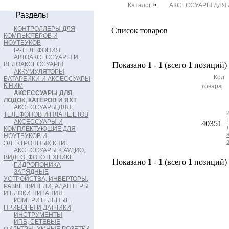
»
Каталог
АКСЕССУАРЫ ДЛЯ Л
Разделы
КОНТРОЛЛЕРЫ ДЛЯ
Список товаров
КОМПЬЮТЕРОВ И
НОУТБУКОВ
IP-ТЕЛЕФОНИЯ
АВТОАКСЕССУАРЫ И
ВЕЛОАКСЕССУАРЫ
Показано
1
-
1
(всего
1
позиций)
АККУМУЛЯТОРЫ,
Код
БАТАРЕЙКИ И АКСЕССУАРЫ
К НИМ
товара
АКСЕССУАРЫ ДЛЯ
ЛОДОК, КАТЕРОВ И ЯХТ
АКСЕССУАРЫ ДЛЯ
ТЕЛЕФОНОВ И ПЛАНШЕТОВ
АКСЕССУАРЫ И
40351
КОМПЛЕКТУЮЩИЕ ДЛЯ
НОУТБУКОВ И
ЭЛЕКТРОННЫХ КНИГ
АКСЕССУАРЫ К АУДИО,
ВИДЕО, ФОТОТЕХНИКЕ
Показано
1
-
1
(всего
1
позиций)
ГИДРОПОНИКА
ЗАРЯДНЫЕ
УСТРОЙСТВА, ИНВЕРТОРЫ,
РАЗВЕТВИТЕЛИ, АДАПТЕРЫ
И БЛОКИ ПИТАНИЯ
ИЗМЕРИТЕЛЬНЫЕ
ПРИБОРЫ И ДАТЧИКИ
ИНСТРУМЕНТЫ
ИПБ, СЕТЕВЫЕ