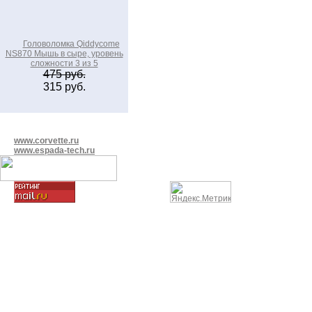
Головоломка Qiddycome
NS870 Мышь в сыре, уровень
сложности 3 из 5
475 руб.
315 руб.
www.corvette.ru
www.espada-tech.ru