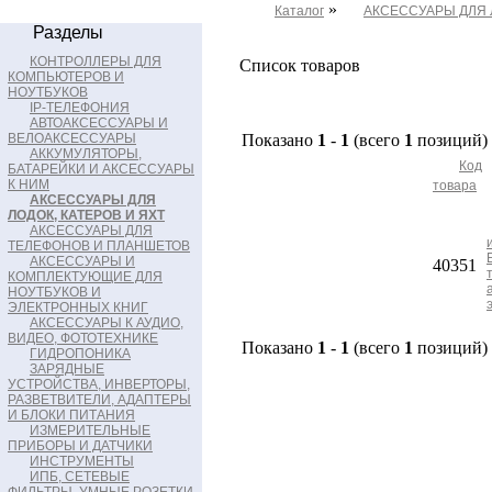
»
Каталог
АКСЕССУАРЫ ДЛЯ Л
Разделы
КОНТРОЛЛЕРЫ ДЛЯ
Список товаров
КОМПЬЮТЕРОВ И
НОУТБУКОВ
IP-ТЕЛЕФОНИЯ
АВТОАКСЕССУАРЫ И
ВЕЛОАКСЕССУАРЫ
Показано
1
-
1
(всего
1
позиций)
АККУМУЛЯТОРЫ,
Код
БАТАРЕЙКИ И АКСЕССУАРЫ
К НИМ
товара
АКСЕССУАРЫ ДЛЯ
ЛОДОК, КАТЕРОВ И ЯХТ
АКСЕССУАРЫ ДЛЯ
ТЕЛЕФОНОВ И ПЛАНШЕТОВ
АКСЕССУАРЫ И
40351
КОМПЛЕКТУЮЩИЕ ДЛЯ
НОУТБУКОВ И
ЭЛЕКТРОННЫХ КНИГ
АКСЕССУАРЫ К АУДИО,
ВИДЕО, ФОТОТЕХНИКЕ
Показано
1
-
1
(всего
1
позиций)
ГИДРОПОНИКА
ЗАРЯДНЫЕ
УСТРОЙСТВА, ИНВЕРТОРЫ,
РАЗВЕТВИТЕЛИ, АДАПТЕРЫ
И БЛОКИ ПИТАНИЯ
ИЗМЕРИТЕЛЬНЫЕ
ПРИБОРЫ И ДАТЧИКИ
ИНСТРУМЕНТЫ
ИПБ, СЕТЕВЫЕ