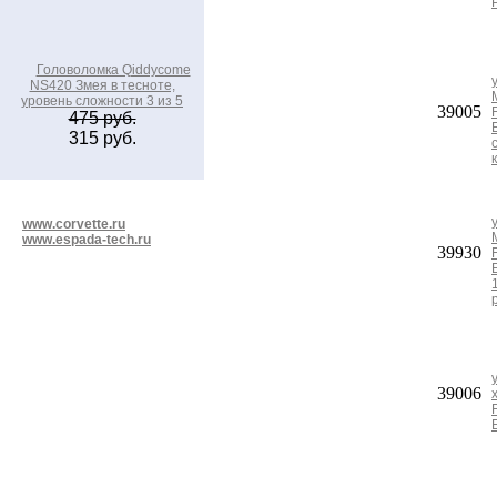
Головоломка Qiddycome
NS420 Змея в тесноте,
уровень сложности 3 из 5
39005
475 руб.
315 руб.
www.corvette.ru
www.espada-tech.ru
39930
39006