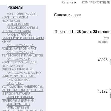
»
Каталог
КОМПЛЕКТУЮЩИЕ 
Разделы
КОНТРОЛЛЕРЫ ДЛЯ
Список товаров
КОМПЬЮТЕРОВ И
НОУТБУКОВ
IP-ТЕЛЕФОНИЯ
АВТОАКСЕССУАРЫ И
ВЕЛОАКСЕССУАРЫ
Показано
1
-
28
(всего
28
позици
АККУМУЛЯТОРЫ,
Код
БАТАРЕЙКИ И АКСЕССУАРЫ
К НИМ
товара
АКСЕССУАРЫ ДЛЯ
ЛОДОК, КАТЕРОВ И ЯХТ
АКСЕССУАРЫ ДЛЯ
ТЕЛЕФОНОВ И ПЛАНШЕТОВ
АКСЕССУАРЫ И
43026
КОМПЛЕКТУЮЩИЕ ДЛЯ
НОУТБУКОВ И
ЭЛЕКТРОННЫХ КНИГ
АКСЕССУАРЫ К АУДИО,
ВИДЕО, ФОТОТЕХНИКЕ
ГИДРОПОНИКА
ЗАРЯДНЫЕ
УСТРОЙСТВА, ИНВЕРТОРЫ,
РАЗВЕТВИТЕЛИ, АДАПТЕРЫ
45192
И БЛОКИ ПИТАНИЯ
ИЗМЕРИТЕЛЬНЫЕ
ПРИБОРЫ И ДАТЧИКИ
ИНСТРУМЕНТЫ
ИПБ, СЕТЕВЫЕ