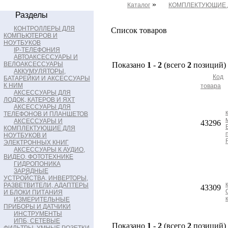
»
Каталог
КОМПЛЕКТУЮЩИЕ 
Разделы
КОНТРОЛЛЕРЫ ДЛЯ
Список товаров
КОМПЬЮТЕРОВ И
НОУТБУКОВ
IP-ТЕЛЕФОНИЯ
АВТОАКСЕССУАРЫ И
ВЕЛОАКСЕССУАРЫ
Показано
1
-
2
(всего
2
позиций)
АККУМУЛЯТОРЫ,
Код
БАТАРЕЙКИ И АКСЕССУАРЫ
К НИМ
товара
АКСЕССУАРЫ ДЛЯ
ЛОДОК, КАТЕРОВ И ЯХТ
АКСЕССУАРЫ ДЛЯ
ТЕЛЕФОНОВ И ПЛАНШЕТОВ
АКСЕССУАРЫ И
43296
КОМПЛЕКТУЮЩИЕ ДЛЯ
НОУТБУКОВ И
ЭЛЕКТРОННЫХ КНИГ
АКСЕССУАРЫ К АУДИО,
ВИДЕО, ФОТОТЕХНИКЕ
ГИДРОПОНИКА
ЗАРЯДНЫЕ
УСТРОЙСТВА, ИНВЕРТОРЫ,
РАЗВЕТВИТЕЛИ, АДАПТЕРЫ
43309
И БЛОКИ ПИТАНИЯ
ИЗМЕРИТЕЛЬНЫЕ
ПРИБОРЫ И ДАТЧИКИ
ИНСТРУМЕНТЫ
ИПБ, СЕТЕВЫЕ
Показано
1
-
2
(всего
2
позиций)