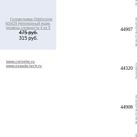
Головоломка Qiddycome
NS429 Непокорный ящик,
уровень сложности 4 из 5
44907
475 руб.
315 руб.
www.corvette.ru
www.espada-tech.ru
44320
44908