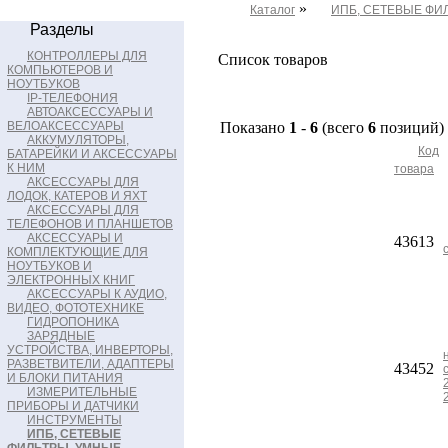
»
Каталог
ИПБ, СЕТЕВЫЕ ФИ
Разделы
КОНТРОЛЛЕРЫ ДЛЯ
Список товаров
КОМПЬЮТЕРОВ И
НОУТБУКОВ
IP-ТЕЛЕФОНИЯ
АВТОАКСЕССУАРЫ И
ВЕЛОАКСЕССУАРЫ
Показано
1
-
6
(всего
6
позиций)
АККУМУЛЯТОРЫ,
Код
БАТАРЕЙКИ И АКСЕССУАРЫ
К НИМ
товара
АКСЕССУАРЫ ДЛЯ
ЛОДОК, КАТЕРОВ И ЯХТ
АКСЕССУАРЫ ДЛЯ
ТЕЛЕФОНОВ И ПЛАНШЕТОВ
АКСЕССУАРЫ И
43613
КОМПЛЕКТУЮЩИЕ ДЛЯ
НОУТБУКОВ И
ЭЛЕКТРОННЫХ КНИГ
АКСЕССУАРЫ К АУДИО,
ВИДЕО, ФОТОТЕХНИКЕ
ГИДРОПОНИКА
ЗАРЯДНЫЕ
УСТРОЙСТВА, ИНВЕРТОРЫ,
РАЗВЕТВИТЕЛИ, АДАПТЕРЫ
43452
И БЛОКИ ПИТАНИЯ
ИЗМЕРИТЕЛЬНЫЕ
ПРИБОРЫ И ДАТЧИКИ
ИНСТРУМЕНТЫ
ИПБ, СЕТЕВЫЕ