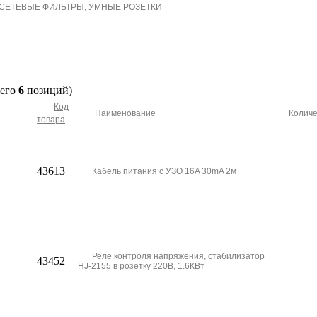
 СЕТЕВЫЕ ФИЛЬТРЫ, УМНЫЕ РОЗЕТКИ
сего
6
позиций)
Код
Наименование
Количе
товара
43613
Кабель питания с УЗО 16A 30mA 2м
Реле контроля напряжения, стабилизатор
43452
HJ-2155 в розетку 220В, 1.6КВт