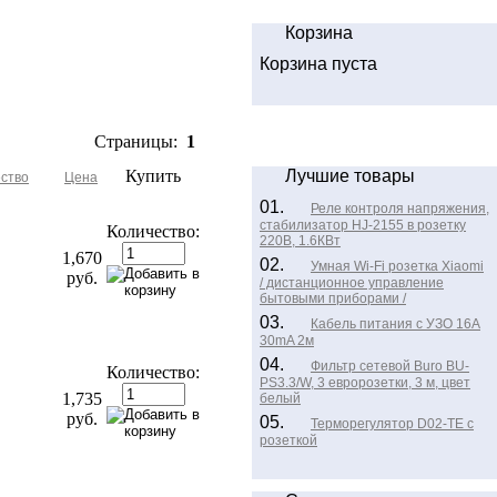
Корзина
Корзина пуста
Страницы:
1
Купить
Лучшие товары
ство
Цена
01.
Реле контроля напряжения,
стабилизатор HJ-2155 в розетку
Количество:
220В, 1.6КВт
1,670
02.
Умная Wi-Fi розетка Xiaomi
руб.
/ дистанционное управление
бытовыми приборами /
03.
Кабель питания с УЗО 16A
30mA 2м
04.
Фильтр сетевой Buro BU-
Количество:
PS3.3/W, 3 евророзетки, 3 м, цвет
1,735
белый
руб.
05.
Терморегулятор D02-TE с
розеткой