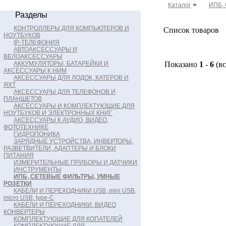
»
Каталог
ИПБ,
Разделы
КОНТРОЛЛЕРЫ ДЛЯ КОМПЬЮТЕРОВ И
Список товаров
НОУТБУКОВ
IP-ТЕЛЕФОНИЯ
АВТОАКСЕССУАРЫ И
ВЕЛОАКСЕССУАРЫ
АККУМУЛЯТОРЫ, БАТАРЕЙКИ И
Показано
1
-
6
(в
АКСЕССУАРЫ К НИМ
АКСЕССУАРЫ ДЛЯ ЛОДОК, КАТЕРОВ И
ЯХТ
АКСЕССУАРЫ ДЛЯ ТЕЛЕФОНОВ И
ПЛАНШЕТОВ
АКСЕССУАРЫ И КОМПЛЕКТУЮЩИЕ ДЛЯ
НОУТБУКОВ И ЭЛЕКТРОННЫХ КНИГ
АКСЕССУАРЫ К АУДИО, ВИДЕО,
ФОТОТЕХНИКЕ
ГИДРОПОНИКА
ЗАРЯДНЫЕ УСТРОЙСТВА, ИНВЕРТОРЫ,
РАЗВЕТВИТЕЛИ, АДАПТЕРЫ И БЛОКИ
ПИТАНИЯ
ИЗМЕРИТЕЛЬНЫЕ ПРИБОРЫ И ДАТЧИКИ
ИНСТРУМЕНТЫ
ИПБ, СЕТЕВЫЕ ФИЛЬТРЫ, УМНЫЕ
РОЗЕТКИ
КАБЕЛИ И ПЕРЕХОДНИКИ USB, mini USB,
micro USB, type-C
КАБЕЛИ И ПЕРЕХОДНИКИ, ВИДЕО
КОНВЕРТЕРЫ
КОМПЛЕКТУЮЩИЕ ДЛЯ КОПАТЕЛЕЙ