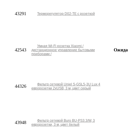
43291
Терморегулятор D02-TE с розеткой
Умная Wi-Fi розетка Xiaomi /
42543
Ожида
дистанционное управление бытовыми
приборами /
Фильтр сетевой Uniel S-GSL5-3U Lux 4
44326
евророзетки 2хUSB, 3 м, цвет серый
Фильтр сетевой Buro BU-PS3.3/W, 3
43948
евророзетки, 3 м, цвет белый