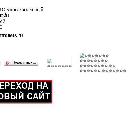
ГТС многоканальный
лайн
ле2
ТС
trollers.ru
Поделиться…