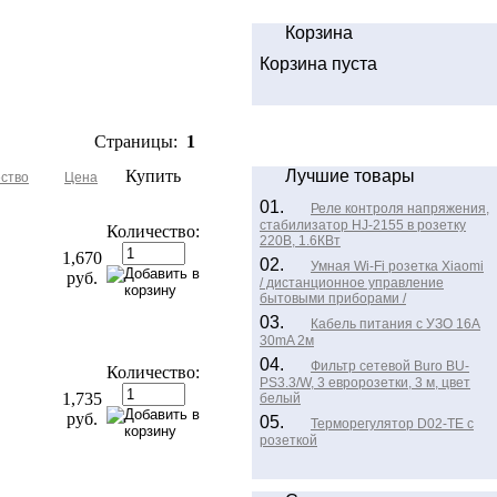
Корзина
Корзина пуста
Страницы:
1
Купить
Лучшие товары
ство
Цена
01.
Реле контроля напряжения,
стабилизатор HJ-2155 в розетку
Количество:
220В, 1.6КВт
1,670
02.
Умная Wi-Fi розетка Xiaomi
руб.
/ дистанционное управление
бытовыми приборами /
03.
Кабель питания с УЗО 16A
30mA 2м
04.
Фильтр сетевой Buro BU-
Количество:
PS3.3/W, 3 евророзетки, 3 м, цвет
1,735
белый
руб.
05.
Терморегулятор D02-TE с
розеткой