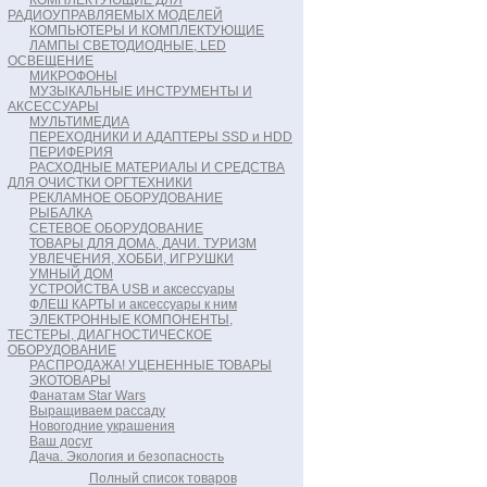
КОМПЛЕКТУЮЩИЕ ДЛЯ
РАДИОУПРАВЛЯЕМЫХ МОДЕЛЕЙ
КОМПЬЮТЕРЫ И КОМПЛЕКТУЮЩИЕ
ЛАМПЫ СВЕТОДИОДНЫЕ, LED
ОСВЕЩЕНИЕ
МИКРОФОНЫ
МУЗЫКАЛЬНЫЕ ИНСТРУМЕНТЫ И
АКСЕССУАРЫ
МУЛЬТИМЕДИА
ПЕРЕХОДНИКИ И АДАПТЕРЫ SSD и HDD
ПЕРИФЕРИЯ
РАСХОДНЫЕ МАТЕРИАЛЫ И СРЕДСТВА
ДЛЯ ОЧИСТКИ ОРГТЕХНИКИ
РЕКЛАМНОЕ ОБОРУДОВАНИЕ
РЫБАЛКА
СЕТЕВОЕ ОБОРУДОВАНИЕ
ТОВАРЫ ДЛЯ ДОМА, ДАЧИ. ТУРИЗМ
УВЛЕЧЕНИЯ, ХОББИ, ИГРУШКИ
УМНЫЙ ДОМ
УСТРОЙСТВА USB и аксессуары
ФЛЕШ КАРТЫ и аксессуары к ним
ЭЛЕКТРОННЫЕ КОМПОНЕНТЫ,
ТЕСТЕРЫ, ДИАГНОСТИЧЕСКОЕ
ОБОРУДОВАНИЕ
РАСПРОДАЖА! УЦЕНЕННЫЕ ТОВАРЫ
ЭКОТОВАРЫ
Фанатам Star Wars
Выращиваем рассаду
Новогодние украшения
Ваш досуг
Дача. Экология и безопасность
Полный список товаров