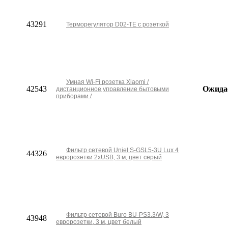
43291
Терморегулятор D02-TE с розеткой
Умная Wi-Fi розетка Xiaomi /
42543
Ожида
дистанционное управление бытовыми
приборами /
Фильтр сетевой Uniel S-GSL5-3U Lux 4
44326
евророзетки 2хUSB, 3 м, цвет серый
Фильтр сетевой Buro BU-PS3.3/W, 3
43948
евророзетки, 3 м, цвет белый