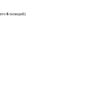
сего
6
позиций)