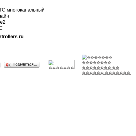
ГТС многоканальный
лайн
ле2
ТС
trollers.ru
Поделиться…