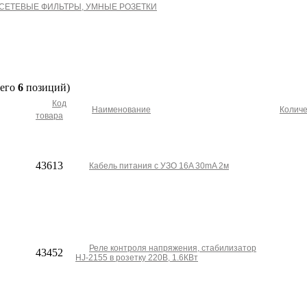
 СЕТЕВЫЕ ФИЛЬТРЫ, УМНЫЕ РОЗЕТКИ
сего
6
позиций)
Код
Наименование
Количе
товара
43613
Кабель питания с УЗО 16A 30mA 2м
Реле контроля напряжения, стабилизатор
43452
HJ-2155 в розетку 220В, 1.6КВт