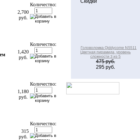
Скидки
Количество:
2,700
руб.
Количество:
Головоломка Qiddycome NS511
1,420
Цветная пирамида, уровень
ем
сложности 3 из 5
руб.
475 руб.
295 руб.
Количество:
1,180
руб.
Количество:
315
руб.