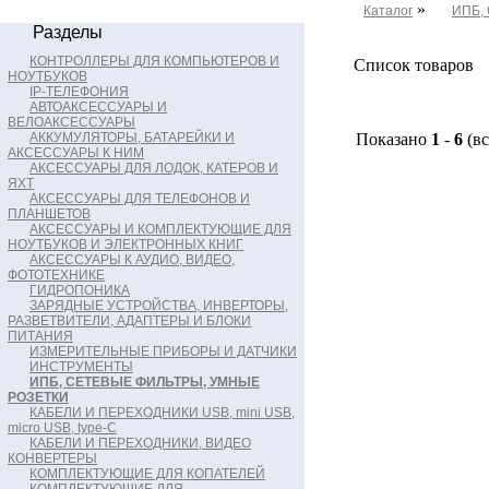
»
Каталог
ИПБ,
Разделы
КОНТРОЛЛЕРЫ ДЛЯ КОМПЬЮТЕРОВ И
Список товаров
НОУТБУКОВ
IP-ТЕЛЕФОНИЯ
АВТОАКСЕССУАРЫ И
ВЕЛОАКСЕССУАРЫ
АККУМУЛЯТОРЫ, БАТАРЕЙКИ И
Показано
1
-
6
(в
АКСЕССУАРЫ К НИМ
АКСЕССУАРЫ ДЛЯ ЛОДОК, КАТЕРОВ И
ЯХТ
АКСЕССУАРЫ ДЛЯ ТЕЛЕФОНОВ И
ПЛАНШЕТОВ
АКСЕССУАРЫ И КОМПЛЕКТУЮЩИЕ ДЛЯ
НОУТБУКОВ И ЭЛЕКТРОННЫХ КНИГ
АКСЕССУАРЫ К АУДИО, ВИДЕО,
ФОТОТЕХНИКЕ
ГИДРОПОНИКА
ЗАРЯДНЫЕ УСТРОЙСТВА, ИНВЕРТОРЫ,
РАЗВЕТВИТЕЛИ, АДАПТЕРЫ И БЛОКИ
ПИТАНИЯ
ИЗМЕРИТЕЛЬНЫЕ ПРИБОРЫ И ДАТЧИКИ
ИНСТРУМЕНТЫ
ИПБ, СЕТЕВЫЕ ФИЛЬТРЫ, УМНЫЕ
РОЗЕТКИ
КАБЕЛИ И ПЕРЕХОДНИКИ USB, mini USB,
micro USB, type-C
КАБЕЛИ И ПЕРЕХОДНИКИ, ВИДЕО
КОНВЕРТЕРЫ
КОМПЛЕКТУЮЩИЕ ДЛЯ КОПАТЕЛЕЙ