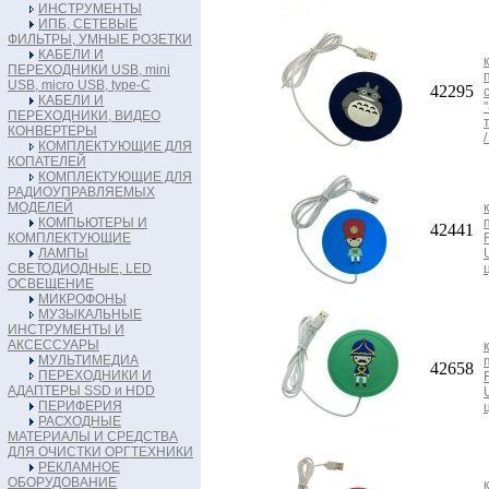
ИНСТРУМЕНТЫ
ИПБ, СЕТЕВЫЕ
ФИЛЬТРЫ, УМНЫЕ РОЗЕТКИ
КАБЕЛИ И
ПЕРЕХОДНИКИ USB, mini
USB, micro USB, type-C
42295
КАБЕЛИ И
ПЕРЕХОДНИКИ, ВИДЕО
КОНВЕРТЕРЫ
КОМПЛЕКТУЮЩИЕ ДЛЯ
КОПАТЕЛЕЙ
КОМПЛЕКТУЮЩИЕ ДЛЯ
РАДИОУПРАВЛЯЕМЫХ
МОДЕЛЕЙ
КОМПЬЮТЕРЫ И
42441
КОМПЛЕКТУЮЩИЕ
ЛАМПЫ
СВЕТОДИОДНЫЕ, LED
ОСВЕЩЕНИЕ
МИКРОФОНЫ
МУЗЫКАЛЬНЫЕ
ИНСТРУМЕНТЫ И
АКСЕССУАРЫ
МУЛЬТИМЕДИА
42658
ПЕРЕХОДНИКИ И
АДАПТЕРЫ SSD и HDD
ПЕРИФЕРИЯ
РАСХОДНЫЕ
МАТЕРИАЛЫ И СРЕДСТВА
ДЛЯ ОЧИСТКИ ОРГТЕХНИКИ
РЕКЛАМНОЕ
ОБОРУДОВАНИЕ