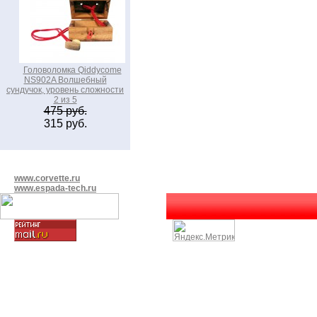
Головоломка Qiddycome
NS902A Волшебный
сундучок, уровень сложности
2 из 5
475 руб.
315 руб.
www.corvette.ru
www.espada-tech.ru