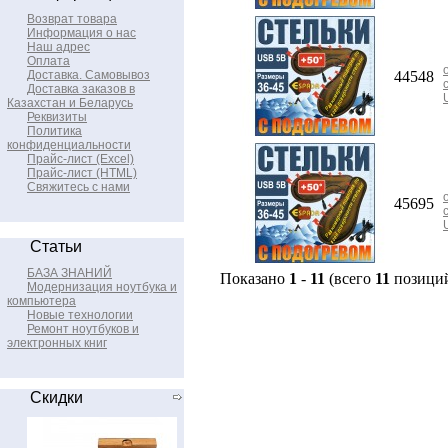
Возврат товара
Информация о нас
Наш адрес
Оплата
Доставка. Самовывоз
44548
Доставка заказов в
Казахстан и Беларусь
Реквизиты
Политика
конфиденциальности
Прайс-лист (Excel)
Прайс-лист (HTML)
Свяжитесь с нами
45695
Статьи
БАЗА ЗНАНИЙ
Показано
1
-
11
(всего
11
позици
Модернизация ноутбука и
компьютера
Новые технологии
Ремонт ноутбуков и
электронных книг
Скидки