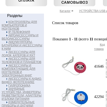
»
Каталог
УСТРОЙСТВА USB и
Разделы
КОНТРОЛЛЕРЫ ДЛЯ
Список товаров
КОМПЬЮТЕРОВ И
НОУТБУКОВ
IP-ТЕЛЕФОНИЯ
АВТОАКСЕССУАРЫ И
ВЕЛОАКСЕССУАРЫ
Показано
1
-
11
(всего
11
позици
АККУМУЛЯТОРЫ,
Код
БАТАРЕЙКИ И АКСЕССУАРЫ
К НИМ
товара
АКСЕССУАРЫ ДЛЯ
ЛОДОК, КАТЕРОВ И ЯХТ
АКСЕССУАРЫ ДЛЯ
ТЕЛЕФОНОВ И ПЛАНШЕТОВ
АКСЕССУАРЫ И
41646
КОМПЛЕКТУЮЩИЕ ДЛЯ
НОУТБУКОВ И
ЭЛЕКТРОННЫХ КНИГ
АКСЕССУАРЫ К АУДИО,
ВИДЕО, ФОТОТЕХНИКЕ
ГИДРОПОНИКА
ЗАРЯДНЫЕ
УСТРОЙСТВА, ИНВЕРТОРЫ,
РАЗВЕТВИТЕЛИ, АДАПТЕРЫ
42294
И БЛОКИ ПИТАНИЯ
ИЗМЕРИТЕЛЬНЫЕ
ПРИБОРЫ И ДАТЧИКИ