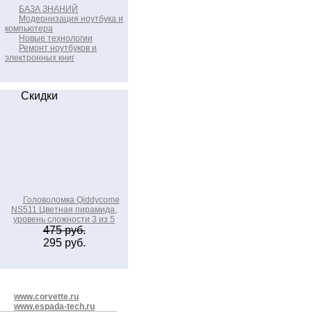
БАЗА ЗНАНИЙ
Модернизация ноутбука и
компьютера
Новые технологии
Ремонт ноутбуков и
электронных книг
Скидки
Головоломка Qiddycome
NS511 Цветная пирамида,
уровень сложности 3 из 5
475 руб.
295 руб.
www.corvette.ru
www.espada-tech.ru