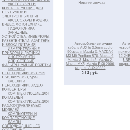
ТЕЛЕФОНОВ И ПЛАНШЕТОВ
Новинки августа
АКСЕССУАРЫ И
КОМПЛЕКТУЮЩИЕ ДЛЯ
НОУТБУКОВ И
ЭЛЕКТРОННЫХ КНИГ
АКСЕССУАРЫ К АУДИО,
ВИДЕО, ФОТОТЕХНИКЕ
ГИДРОПОНИКА
ЗАРЯДНЫЕ
УСТРОЙСТВА, ИНВЕРТОРЫ,
РАЗВЕТВИТЕЛИ, АДАПТЕРЫ
Автомобильный аудио
Авто
И БЛОКИ ПИТАНИЯ
кабель AUX to 3,5mm audio
устрой
ИЗМЕРИТЕЛЬНЫЕ
90см для Mazda 3, MAZDA 6
прикур
ПРИБОРЫ И ДАТЧИКИ
М3 М6 Pentium B70, Mazda 6,
12-24В
ИНСТРУМЕНТЫ
Mazda 3, Mazda 5, Mazda 2,
USB
ИПБ, СЕТЕВЫЕ
Mazda MX5, Mazda RX8 2006,
подст
ФИЛЬТРЫ, УМНЫЕ РОЗЕТКИ
модель AUX40882
КАБЕЛИ И
510 руб.
ПЕРЕХОДНИКИ USB, mini
USB, micro USB, type-C
КАБЕЛИ И
ПЕРЕХОДНИКИ, ВИДЕО
КОНВЕРТЕРЫ
КОМПЛЕКТУЮЩИЕ ДЛЯ
КОПАТЕЛЕЙ
КОМПЛЕКТУЮЩИЕ ДЛЯ
РАДИОУПРАВЛЯЕМЫХ
МОДЕЛЕЙ
КОМПЬЮТЕРЫ И
КОМПЛЕКТУЮЩИЕ
ЛАМПЫ
СВЕТОДИОДНЫЕ, LED