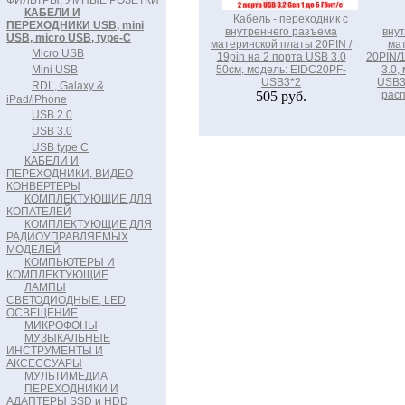
ФИЛЬТРЫ, УМНЫЕ РОЗЕТКИ
КАБЕЛИ И
Кабель - переходник с
ПЕРЕХОДНИКИ USB, mini
внутреннего разъема
вну
USB, micro USB, type-C
материнской платы 20PIN /
ма
Micro USB
19pin на 2 порта USB 3.0
20PIN/
Mini USB
50см, модель: EIDC20PF-
3.0,
USB3*2
USB3
RDL, Galaxy &
505 руб.
рас
iPad/iPhone
USB 2.0
USB 3.0
USB type C
КАБЕЛИ И
ПЕРЕХОДНИКИ, ВИДЕО
КОНВЕРТЕРЫ
КОМПЛЕКТУЮЩИЕ ДЛЯ
КОПАТЕЛЕЙ
КОМПЛЕКТУЮЩИЕ ДЛЯ
РАДИОУПРАВЛЯЕМЫХ
МОДЕЛЕЙ
КОМПЬЮТЕРЫ И
КОМПЛЕКТУЮЩИЕ
ЛАМПЫ
СВЕТОДИОДНЫЕ, LED
ОСВЕЩЕНИЕ
МИКРОФОНЫ
МУЗЫКАЛЬНЫЕ
ИНСТРУМЕНТЫ И
АКСЕССУАРЫ
МУЛЬТИМЕДИА
ПЕРЕХОДНИКИ И
АДАПТЕРЫ SSD и HDD