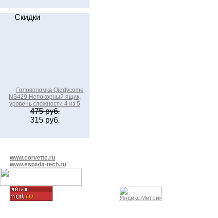
Скидки
Головоломка Qiddycome
NS429 Непокорный ящик,
уровень сложности 4 из 5
475 руб.
315 руб.
www.corvette.ru
www.espada-tech.ru