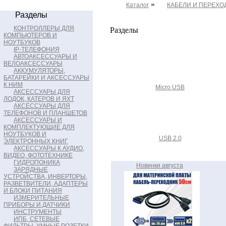
»
Каталог
КАБЕЛИ И ПЕРЕХОДН
Разделы
КОНТРОЛЛЕРЫ ДЛЯ
Разделы
КОМПЬЮТЕРОВ И
НОУТБУКОВ
IP-ТЕЛЕФОНИЯ
АВТОАКСЕССУАРЫ И
ВЕЛОАКСЕССУАРЫ
АККУМУЛЯТОРЫ,
БАТАРЕЙКИ И АКСЕССУАРЫ
К НИМ
Micro USB
АКСЕССУАРЫ ДЛЯ
ЛОДОК, КАТЕРОВ И ЯХТ
АКСЕССУАРЫ ДЛЯ
ТЕЛЕФОНОВ И ПЛАНШЕТОВ
АКСЕССУАРЫ И
КОМПЛЕКТУЮЩИЕ ДЛЯ
НОУТБУКОВ И
USB 2.0
ЭЛЕКТРОННЫХ КНИГ
АКСЕССУАРЫ К АУДИО,
ВИДЕО, ФОТОТЕХНИКЕ
ГИДРОПОНИКА
Новинки августа
ЗАРЯДНЫЕ
УСТРОЙСТВА, ИНВЕРТОРЫ,
РАЗВЕТВИТЕЛИ, АДАПТЕРЫ
И БЛОКИ ПИТАНИЯ
ИЗМЕРИТЕЛЬНЫЕ
ПРИБОРЫ И ДАТЧИКИ
ИНСТРУМЕНТЫ
ИПБ, СЕТЕВЫЕ