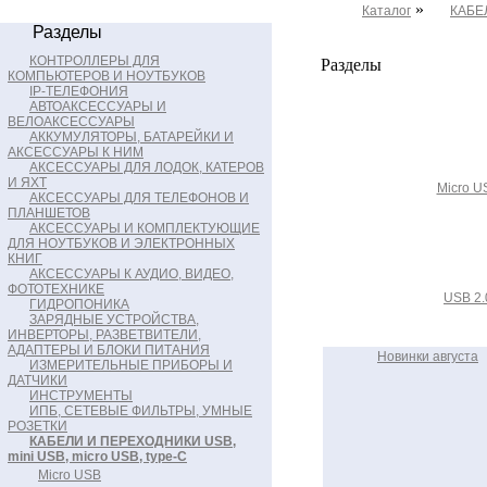
»
Каталог
КАБЕЛ
Разделы
КОНТРОЛЛЕРЫ ДЛЯ
Разделы
КОМПЬЮТЕРОВ И НОУТБУКОВ
IP-ТЕЛЕФОНИЯ
АВТОАКСЕССУАРЫ И
ВЕЛОАКСЕССУАРЫ
АККУМУЛЯТОРЫ, БАТАРЕЙКИ И
АКСЕССУАРЫ К НИМ
АКСЕССУАРЫ ДЛЯ ЛОДОК, КАТЕРОВ
И ЯХТ
Micro U
АКСЕССУАРЫ ДЛЯ ТЕЛЕФОНОВ И
ПЛАНШЕТОВ
АКСЕССУАРЫ И КОМПЛЕКТУЮЩИЕ
ДЛЯ НОУТБУКОВ И ЭЛЕКТРОННЫХ
КНИГ
АКСЕССУАРЫ К АУДИО, ВИДЕО,
ФОТОТЕХНИКЕ
USB 2.
ГИДРОПОНИКА
ЗАРЯДНЫЕ УСТРОЙСТВА,
ИНВЕРТОРЫ, РАЗВЕТВИТЕЛИ,
АДАПТЕРЫ И БЛОКИ ПИТАНИЯ
Новинки августа
ИЗМЕРИТЕЛЬНЫЕ ПРИБОРЫ И
ДАТЧИКИ
ИНСТРУМЕНТЫ
ИПБ, СЕТЕВЫЕ ФИЛЬТРЫ, УМНЫЕ
РОЗЕТКИ
КАБЕЛИ И ПЕРЕХОДНИКИ USB,
mini USB, micro USB, type-C
Micro USB