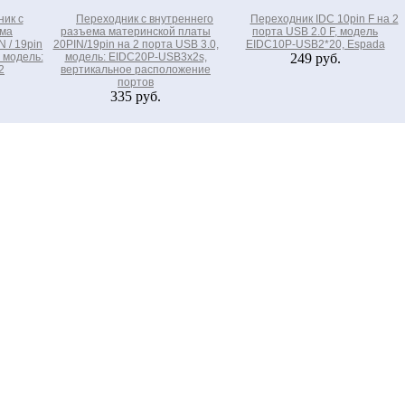
ник с
Переходник с внутреннего
Переходник IDC 10pin F на 2
ема
разъема материнской платы
порта USB 2.0 F, модель
 / 19pin
20PIN/19pin на 2 порта USB 3.0,
EIDC10P-USB2*20, Espada
 модель:
модель: EIDC20P-USB3x2s,
249 руб.
2
вертикальное расположение
портов
335 руб.