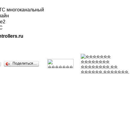
ГТС многоканальный
лайн
ле2
ТС
trollers.ru
Поделиться…