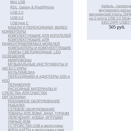
Mini USB
Кабель - переход
RDL, Galaxy & iPad/iPhone
внутреннего разъ
USB 2.0
материнской платы 20PIN
USB 3.0
на 2 порта USB 3.0 50см,
EIDC20PF-USB3*
USB type C
505 руб.
КАБЕЛИ И ПЕРЕХОДНИКИ, ВИДЕО
КОНВЕРТЕРЫ
КОМПЛЕКТУЮЩИЕ ДЛЯ КОПАТЕЛЕЙ
КОМПЛЕКТУЮЩИЕ ДЛЯ
РАДИОУПРАВЛЯЕМЫХ МОДЕЛЕЙ
КОМПЬЮТЕРЫ И КОМПЛЕКТУЮЩИЕ
ЛАМПЫ СВЕТОДИОДНЫЕ, LED
ОСВЕЩЕНИЕ
МИКРОФОНЫ
МУЗЫКАЛЬНЫЕ ИНСТРУМЕНТЫ И
АКСЕССУАРЫ
МУЛЬТИМЕДИА
ПЕРЕХОДНИКИ И АДАПТЕРЫ SSD и
HDD
ПЕРИФЕРИЯ
РАСХОДНЫЕ МАТЕРИАЛЫ И
СРЕДСТВА ДЛЯ ОЧИСТКИ
ОРГТЕХНИКИ
РЕКЛАМНОЕ ОБОРУДОВАНИЕ
РЫБАЛКА
СЕТЕВОЕ ОБОРУДОВАНИЕ
ТОВАРЫ ДЛЯ ДОМА, ДАЧИ. ТУРИЗМ
УВЛЕЧЕНИЯ, ХОББИ, ИГРУШКИ
УМНЫЙ ДОМ
УСТРОЙСТВА USB и аксессуары
ФЛЕШ КАРТЫ и аксессуары к ним