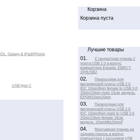
Корзина
Корзина пуста
Лучшие товары
DL, Galaxy & iPad/iPhone
01.
Стандартная планка 2
порта USB 2.0 в корпус
компьютера Espada, EBRCT-
2PrtUSB2
02.
Переходник для
материнской платы USB 2.0
USB type C
IDC 10pin/9pin female to USB 3.0
20pin/19pin male 15см, модель:
EPOW10pin20pin
03.
Переходник для
материнской платы USB 2.0
IDC 10pin/9pin male to USB 3.0
20pin/19pin female 16см,
модель: 10pinMto20pinF
04.
Монтажная планка на
заднюю панель в корпус
компьютера с разъемом USB