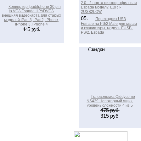
2.0 - 2 порта низкопрофильная
Конвертер Ipad/Iphonе 30 pin
Espada модель: EBRT-
to VGA Espada HPADVGA
2USB2LOW
внешняя видеокарта для старых
05.
Переходник USB
моделей iPad 3, iPad2, iPhone,
Female на PS/2 Male для мыши
iPhone 3, iPhone 4
и клавиатуры, модель EUSB-
445 руб.
PS/2, Espada
Скидки
Головоломка Qiddycome
NS429 Непокорный ящик,
уровень сложности 4 из 5
475 руб.
315 руб.