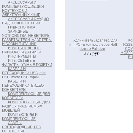
АКСЕССУАРЫ И
КОМПЛЕКТУЮЩИЕ ДЛЯ
НОУТБУКОВ И
ЭЛЕКТРОННЫХ КНИГ
АКСЕССУАРЫ К АУДИО,
ВИДЕО, ФОТОТЕХНИКЕ
ГИДРОПОНИКА
ЗАРЯДНЫЕ
УСТРОЙСТВА, ИНВЕРТОРЫ,
РАЗВЕТВИТЕЛИ, АДАПТЕРЫ
Удлинитель /адаптер/ для
Ко
И БЛОКИ ПИТАНИЯ
mini PCI-E контроллеров Half
RS232
ИЗМЕРИТЕЛЬНЫЕ
size то Full size
COM 
ПРИБОРЫ И ДАТЧИКИ
375 руб.
MCS990
ИНСТРУМЕНТЫ
BU
ИПБ, СЕТЕВЫЕ
ФИЛЬТРЫ, УМНЫЕ РОЗЕТКИ
КАБЕЛИ И
ПЕРЕХОДНИКИ USB, mini
USB, micro USB, type-C
КАБЕЛИ И
ПЕРЕХОДНИКИ, ВИДЕО
КОНВЕРТЕРЫ
КОМПЛЕКТУЮЩИЕ ДЛЯ
КОПАТЕЛЕЙ
КОМПЛЕКТУЮЩИЕ ДЛЯ
РАДИОУПРАВЛЯЕМЫХ
МОДЕЛЕЙ
КОМПЬЮТЕРЫ И
КОМПЛЕКТУЮЩИЕ
ЛАМПЫ
СВЕТОДИОДНЫЕ, LED
ОСВЕЩЕНИЕ