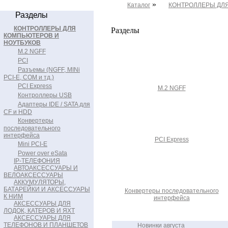
»
Каталог
КОНТРОЛЛЕРЫ ДЛ
Разделы
КОНТРОЛЛЕРЫ ДЛЯ
Разделы
КОМПЬЮТЕРОВ И
НОУТБУКОВ
M.2 NGFF
PCI
Разъемы (NGFF, MINi
PCI-E, COM и тд.)
PCI Express
M.2 NGFF
Контроллеры USB
Адаптеры IDE / SATA для
CF и HDD
Конвертеры
последовательного
интерфейса
PCI Express
Mini PCI-E
Power over eSata
IP-ТЕЛЕФОНИЯ
АВТОАКСЕССУАРЫ И
ВЕЛОАКСЕССУАРЫ
АККУМУЛЯТОРЫ,
БАТАРЕЙКИ И АКСЕССУАРЫ
Конвертеры последовательного
К НИМ
интерфейса
АКСЕССУАРЫ ДЛЯ
ЛОДОК, КАТЕРОВ И ЯХТ
АКСЕССУАРЫ ДЛЯ
ТЕЛЕФОНОВ И ПЛАНШЕТОВ
Новинки августа