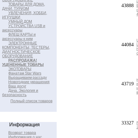
ОБОРУДОВАНИЕ
ТОВАРЫ ДЛЯ ДОМА,
43888
ДАЧИ. ТУРИЗМ
УВЛЕЧЕНИЯ, ХОББИ,
ИГРУШКИ
УМНЫЙ ДОМ
УСТРОЙСТВА USB и
аксессуары
ФЛЕШ КАРТЫ и
аксессуары к ним
ЭЛЕКТРОННЫЕ
44084
КОМПОНЕНТЫ, ТЕСТЕРЫ,
ДИАГНОСТИЧЕСКОЕ
ОБОРУДОВАНИЕ
РАСПРОДАЖА!
УЦЕНЕННЫЕ ТОВАРЫ
ЭКОТОВАРЫ
Фанатам Star Wars
Выращиваем рассаду
Новогодние украшения
43719
Ваш досуг
Дача. Экология и
безопасность
Полный список товаров
33327
Информация
Возврат товара
Информация о нас