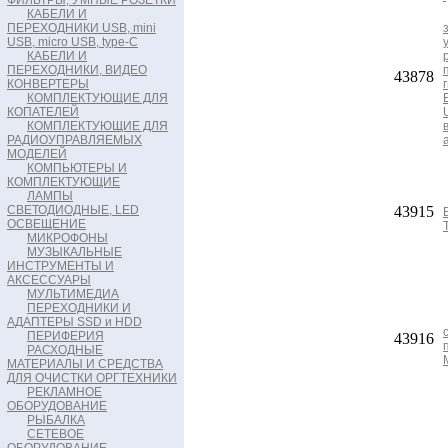
ФИЛЬТРЫ, УМНЫЕ РОЗЕТКИ
КАБЕЛИ И
ПЕРЕХОДНИКИ USB, mini
USB, micro USB, type-C
КАБЕЛИ И
ПЕРЕХОДНИКИ, ВИДЕО
43878
КОНВЕРТЕРЫ
КОМПЛЕКТУЮЩИЕ ДЛЯ
КОПАТЕЛЕЙ
КОМПЛЕКТУЮЩИЕ ДЛЯ
РАДИОУПРАВЛЯЕМЫХ
МОДЕЛЕЙ
КОМПЬЮТЕРЫ И
КОМПЛЕКТУЮЩИЕ
ЛАМПЫ
СВЕТОДИОДНЫЕ, LED
43915
ОСВЕЩЕНИЕ
МИКРОФОНЫ
МУЗЫКАЛЬНЫЕ
ИНСТРУМЕНТЫ И
АКСЕССУАРЫ
МУЛЬТИМЕДИА
ПЕРЕХОДНИКИ И
АДАПТЕРЫ SSD и HDD
ПЕРИФЕРИЯ
43916
РАСХОДНЫЕ
МАТЕРИАЛЫ И СРЕДСТВА
ДЛЯ ОЧИСТКИ ОРГТЕХНИКИ
РЕКЛАМНОЕ
ОБОРУДОВАНИЕ
РЫБАЛКА
СЕТЕВОЕ