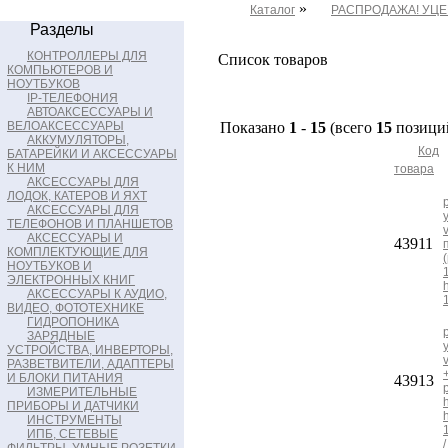
»
Каталог
РАСПРОДАЖА! УЦ
Разделы
КОНТРОЛЛЕРЫ ДЛЯ
Список товаров
КОМПЬЮТЕРОВ И
НОУТБУКОВ
IP-ТЕЛЕФОНИЯ
АВТОАКСЕССУАРЫ И
ВЕЛОАКСЕССУАРЫ
Показано
1
-
15
(всего
15
позици
АККУМУЛЯТОРЫ,
Код
БАТАРЕЙКИ И АКСЕССУАРЫ
К НИМ
товара
АКСЕССУАРЫ ДЛЯ
ЛОДОК, КАТЕРОВ И ЯХТ
АКСЕССУАРЫ ДЛЯ
ТЕЛЕФОНОВ И ПЛАНШЕТОВ
АКСЕССУАРЫ И
43911
КОМПЛЕКТУЮЩИЕ ДЛЯ
НОУТБУКОВ И
ЭЛЕКТРОННЫХ КНИГ
АКСЕССУАРЫ К АУДИО,
ВИДЕО, ФОТОТЕХНИКЕ
ГИДРОПОНИКА
ЗАРЯДНЫЕ
УСТРОЙСТВА, ИНВЕРТОРЫ,
РАЗВЕТВИТЕЛИ, АДАПТЕРЫ
И БЛОКИ ПИТАНИЯ
43913
ИЗМЕРИТЕЛЬНЫЕ
ПРИБОРЫ И ДАТЧИКИ
ИНСТРУМЕНТЫ
ИПБ, СЕТЕВЫЕ
/