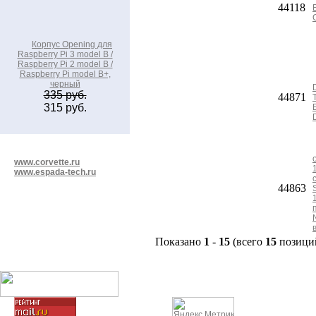
44118
Корпус Opening для
Raspberry Pi 3 model B /
Raspberry Pi 2 model B /
Raspberry Pi model B+,
черный
335 руб.
44871
315 руб.
www.corvette.ru
www.espada-tech.ru
44863
Показано
1
-
15
(всего
15
позици