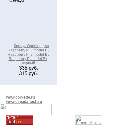
Корпус Opening для
Raspberry Pi 3 model B /
Raspberry Pi 2 model B /
Raspberry Pi model B+,
черный
335 руб.
315 руб.
www.corvette.ru
www.espada-tech.ru