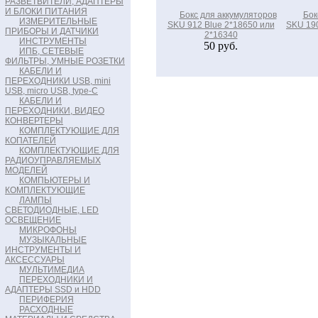
РАЗВЕТВИТЕЛИ, АДАПТЕРЫ
И БЛОКИ ПИТАНИЯ
Бокс для аккумуляторов
Бок
ИЗМЕРИТЕЛЬНЫЕ
SKU 912 Blue 2*18650 или
SKU 190
ПРИБОРЫ И ДАТЧИКИ
2*16340
ИНСТРУМЕНТЫ
50 руб.
ИПБ, СЕТЕВЫЕ
ФИЛЬТРЫ, УМНЫЕ РОЗЕТКИ
КАБЕЛИ И
ПЕРЕХОДНИКИ USB, mini
USB, micro USB, type-C
КАБЕЛИ И
ПЕРЕХОДНИКИ, ВИДЕО
КОНВЕРТЕРЫ
КОМПЛЕКТУЮЩИЕ ДЛЯ
КОПАТЕЛЕЙ
КОМПЛЕКТУЮЩИЕ ДЛЯ
РАДИОУПРАВЛЯЕМЫХ
МОДЕЛЕЙ
КОМПЬЮТЕРЫ И
КОМПЛЕКТУЮЩИЕ
ЛАМПЫ
СВЕТОДИОДНЫЕ, LED
ОСВЕЩЕНИЕ
МИКРОФОНЫ
МУЗЫКАЛЬНЫЕ
ИНСТРУМЕНТЫ И
АКСЕССУАРЫ
МУЛЬТИМЕДИА
ПЕРЕХОДНИКИ И
АДАПТЕРЫ SSD и HDD
ПЕРИФЕРИЯ
РАСХОДНЫЕ