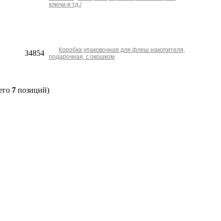
ключи и тд./
Коробка упаковочная для флеш накопителя,
34854
подарочная, с окошком
его
7
позиций)