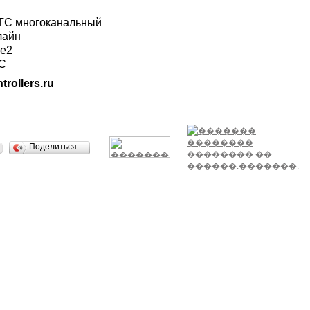
ГТС многоканальный
лайн
ле2
ТС
trollers.ru
Поделиться…