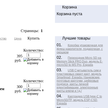
Корзина
Корзина пуста
Страницы:
1
Купить
Лучшие товары
ество
Цена
01.
Коробка упаковочная для
флеш накопителя, подарочная, с
Количество:
окошком
395
02.
Переходник Micro SD на
руб.
Memory Stick PRO Duo, модель E-
microSD to MS Pro, Espada
03.
USB Считыватель сим и
пластиковых смарт-карт, модель
Smartread, Espada / банковские,
Количество:
почтовые карточки, цифровые
подписи, карты личной
300
идентификации, электронные
ем
руб.
карты-ключи и тд./
04.
Картридер USB type-C to
MicroSD/TF, модель ESP-CSD,
Espada