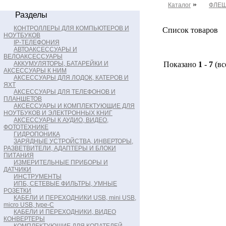
»
Каталог
ФЛЕШ 
Разделы
КОНТРОЛЛЕРЫ ДЛЯ КОМПЬЮТЕРОВ И
Список товаров
НОУТБУКОВ
IP-ТЕЛЕФОНИЯ
АВТОАКСЕССУАРЫ И
ВЕЛОАКСЕССУАРЫ
АККУМУЛЯТОРЫ, БАТАРЕЙКИ И
Показано
1
-
7
(вс
АКСЕССУАРЫ К НИМ
АКСЕССУАРЫ ДЛЯ ЛОДОК, КАТЕРОВ И
ЯХТ
АКСЕССУАРЫ ДЛЯ ТЕЛЕФОНОВ И
ПЛАНШЕТОВ
АКСЕССУАРЫ И КОМПЛЕКТУЮЩИЕ ДЛЯ
НОУТБУКОВ И ЭЛЕКТРОННЫХ КНИГ
АКСЕССУАРЫ К АУДИО, ВИДЕО,
ФОТОТЕХНИКЕ
ГИДРОПОНИКА
ЗАРЯДНЫЕ УСТРОЙСТВА, ИНВЕРТОРЫ,
РАЗВЕТВИТЕЛИ, АДАПТЕРЫ И БЛОКИ
ПИТАНИЯ
ИЗМЕРИТЕЛЬНЫЕ ПРИБОРЫ И
ДАТЧИКИ
ИНСТРУМЕНТЫ
ИПБ, СЕТЕВЫЕ ФИЛЬТРЫ, УМНЫЕ
РОЗЕТКИ
КАБЕЛИ И ПЕРЕХОДНИКИ USB, mini USB,
micro USB, type-C
КАБЕЛИ И ПЕРЕХОДНИКИ, ВИДЕО
КОНВЕРТЕРЫ