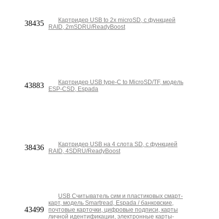
Картридер USB to 2х microSD, с функцией
38435
RAID, 2mSDRU/ReadyBoost
Картридер USB type-C to MicroSD/TF, модель
43883
ESP-CSD, Espada
Картридер USB на 4 слота SD, с функцией
38436
RAID, 4SDRU/ReadyBoost
USB Считыватель сим и пластиковых смарт-
карт, модель Smartread, Espada / банковские,
43499
почтовые карточки, цифровые подписи, карты
личной идентификации, электронные карты-