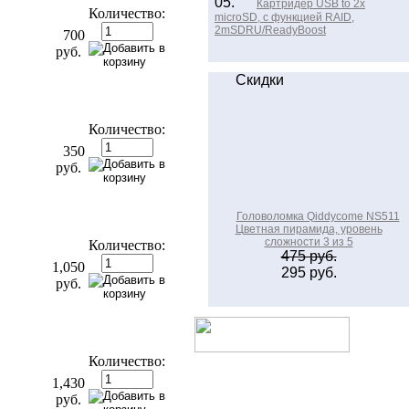
05.
Картридер USB to 2х
Количество:
microSD, с функцией RAID,
2mSDRU/ReadyBoost
700
руб.
Скидки
Количество:
350
руб.
Головоломка Qiddycome NS511
Цветная пирамида, уровень
сложности 3 из 5
Количество:
475 руб.
1,050
295 руб.
руб.
Количество:
1,430
руб.