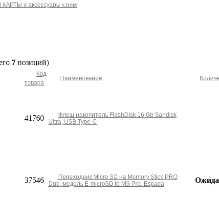
КАРТЫ и аксессуары к ним
его
7
позиций)
Код
Наименование
Колич
товара
Флеш накопитель FlashDisk 16 Gb Sandisk
41760
Ultra, USB Type-C
Переходник Micro SD на Memory Stick PRO
37546
Ожида
Duo, модель E-microSD to MS Pro, Espada