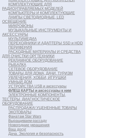
КОМПЛЕКТУЮЩИЕ ДЛЯ КОПАТЕЛЕЙ
КОМПЛЕКТУЮЩИЕ ДЛЯ
РАДИОУПРАВЛЯЕМЫХ МОДЕЛЕЙ
КОМПЬЮТЕРЫ И КОМПЛЕКТУЮЩИЕ
ЛАМПЫ СВЕТОДИОДНЫЕ, LED
ОСВЕЩЕНИЕ
МИКРОФОНЫ
МУЗЫКАЛЬНЫЕ ИНСТРУМЕНТЫ И
АКСЕССУАРЫ
МУЛЬТИМЕДИА
ПЕРЕХОДНИКИ И АДАПТЕРЫ SSD и HDD
ПЕРИФЕРИЯ
РАСХОДНЫЕ МАТЕРИАЛЫ И СРЕДСТВА
ДЛЯ ОЧИСТКИ ОРГТЕХНИКИ
РЕКЛАМНОЕ ОБОРУДОВАНИЕ
РЫБАЛКА
СЕТЕВОЕ ОБОРУДОВАНИЕ
ТОВАРЫ ДЛЯ ДОМА, ДАЧИ. ТУРИЗМ
УВЛЕЧЕНИЯ, ХОББИ, ИГРУШКИ
УМНЫЙ ДОМ
УСТРОЙСТВА USB и аксессуары
ФЛЕШ КАРТЫ и аксессуары к ним
ЭЛЕКТРОННЫЕ КОМПОНЕНТЫ,
ТЕСТЕРЫ, ДИАГНОСТИЧЕСКОЕ
ОБОРУДОВАНИЕ
РАСПРОДАЖА! УЦЕНЕННЫЕ ТОВАРЫ
ЭКОТОВАРЫ
Фанатам Star Wars
Выращиваем рассаду
Новогодние украшения
Ваш досуг
Дача. Экология и безопасность