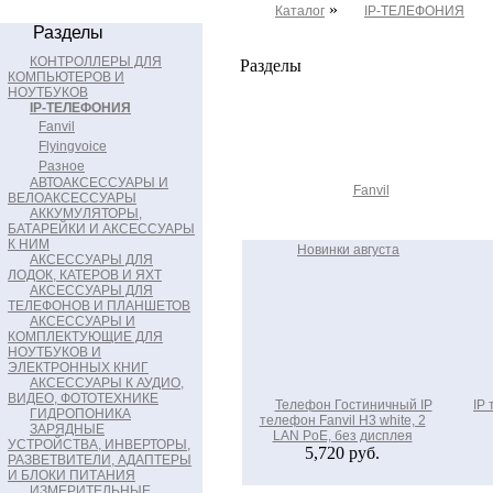
»
Каталог
IP-ТЕЛЕФОНИЯ
Разделы
КОНТРОЛЛЕРЫ ДЛЯ
Разделы
КОМПЬЮТЕРОВ И
НОУТБУКОВ
IP-ТЕЛЕФОНИЯ
Fanvil
Flyingvoice
Разное
АВТОАКСЕССУАРЫ И
Fanvil
ВЕЛОАКСЕССУАРЫ
АККУМУЛЯТОРЫ,
БАТАРЕЙКИ И АКСЕССУАРЫ
К НИМ
Новинки августа
АКСЕССУАРЫ ДЛЯ
ЛОДОК, КАТЕРОВ И ЯХТ
АКСЕССУАРЫ ДЛЯ
ТЕЛЕФОНОВ И ПЛАНШЕТОВ
АКСЕССУАРЫ И
КОМПЛЕКТУЮЩИЕ ДЛЯ
НОУТБУКОВ И
ЭЛЕКТРОННЫХ КНИГ
АКСЕССУАРЫ К АУДИО,
ВИДЕО, ФОТОТЕХНИКЕ
Телефон Гостиничный IP
IP 
ГИДРОПОНИКА
телефон Fanvil H3 white, 2
ЗАРЯДНЫЕ
LAN PoE, без дисплея
УСТРОЙСТВА, ИНВЕРТОРЫ,
5,720 руб.
РАЗВЕТВИТЕЛИ, АДАПТЕРЫ
И БЛОКИ ПИТАНИЯ
ИЗМЕРИТЕЛЬНЫЕ