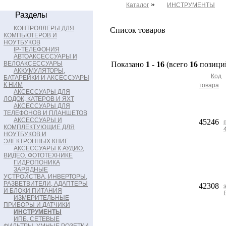
»
Каталог
ИНСТРУМЕНТЫ
Разделы
КОНТРОЛЛЕРЫ ДЛЯ
Список товаров
КОМПЬЮТЕРОВ И
НОУТБУКОВ
IP-ТЕЛЕФОНИЯ
АВТОАКСЕССУАРЫ И
ВЕЛОАКСЕССУАРЫ
Показано
1
-
16
(всего
16
позици
АККУМУЛЯТОРЫ,
Код
БАТАРЕЙКИ И АКСЕССУАРЫ
К НИМ
товара
АКСЕССУАРЫ ДЛЯ
ЛОДОК, КАТЕРОВ И ЯХТ
АКСЕССУАРЫ ДЛЯ
ТЕЛЕФОНОВ И ПЛАНШЕТОВ
АКСЕССУАРЫ И
45246
КОМПЛЕКТУЮЩИЕ ДЛЯ
НОУТБУКОВ И
ЭЛЕКТРОННЫХ КНИГ
АКСЕССУАРЫ К АУДИО,
ВИДЕО, ФОТОТЕХНИКЕ
ГИДРОПОНИКА
ЗАРЯДНЫЕ
УСТРОЙСТВА, ИНВЕРТОРЫ,
РАЗВЕТВИТЕЛИ, АДАПТЕРЫ
42308
И БЛОКИ ПИТАНИЯ
ИЗМЕРИТЕЛЬНЫЕ
ПРИБОРЫ И ДАТЧИКИ
ИНСТРУМЕНТЫ
ИПБ, СЕТЕВЫЕ