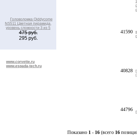
Головоломка Qiddycome
NS511 Цветная пирамида,
уровень сложности 3 из 5
41590
475 руб.
295 руб.
www.corvette.ru
www.espada-tech.ru
40828
44796
Показано
1
-
16
(всего
16
позици