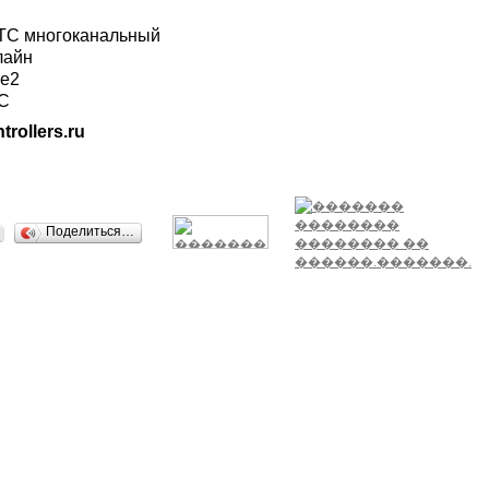
ГТС многоканальный
лайн
ле2
ТС
trollers.ru
Поделиться…