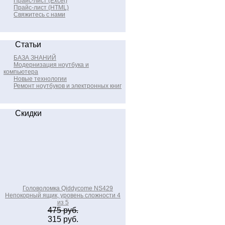
Прайс-лист (Excel)
Прайс-лист (HTML)
Свяжитесь с нами
Статьи
БАЗА ЗНАНИЙ
Модернизация ноутбука и
компьютера
Новые технологии
Ремонт ноутбуков и электронных книг
Скидки
Головоломка Qiddycome NS429
Непокорный ящик, уровень сложности 4
из 5
475 руб.
315 руб.