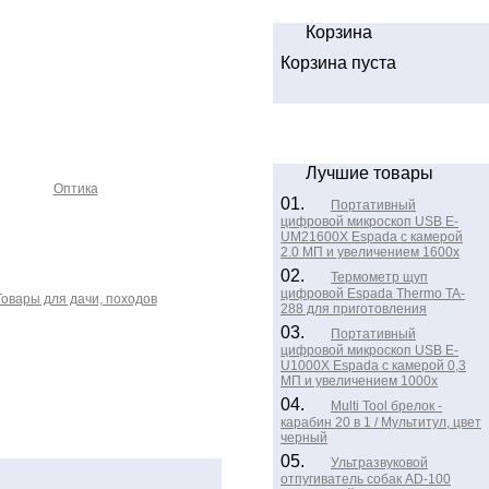
Корзина
Корзина пуста
Лучшие товары
Оптика
01.
Портативный
цифровой микроскоп USB E-
UM21600X Espada c камерой
2.0 МП и увеличением 1600x
02.
Термометр щуп
цифровой Espada Thermo TA-
Товары для дачи, походов
288 для приготовления
03.
Портативный
цифровой микроскоп USB E-
U1000X Espada c камерой 0,3
МП и увеличением 1000x
04.
Multi Tool брелок -
карабин 20 в 1 / Мультитул, цвет
черный
05.
Ультразвуковой
отпугиватель собак AD-100