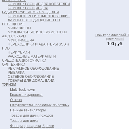
КОНВЕРТЕРЫ
КОМПЛЕКТУЮЩИЕ ДЛЯ КОПАТЕЛЕЙ
КОМПЛЕКТУЮЩИЕ ДЛЯ
РАДИОУПРАВЛЯЕМЫХ МОДЕЛЕЙ
КОМПЬЮТЕРЫ И КОМПЛЕКТУЮЩИЕ
ЛАМПЫ СВЕТОДИОДНЫЕ, LED
ОСВЕЩЕНИЕ
МИКРОФОНЫ
МУЗЫКАЛЬНЫЕ ИНСТРУМЕНТЫ И
Нож керамический П
АКСЕССУАРЫ
цвет синий
МУЛЬТИМЕДИА
190 руб.
ПЕРЕХОДНИКИ И АДАПТЕРЫ SSD и
HDD
ПЕРИФЕРИЯ
РАСХОДНЫЕ МАТЕРИАЛЫ И
СРЕДСТВА ДЛЯ ОЧИСТКИ
ОРГТЕХНИКИ
РЕКЛАМНОЕ ОБОРУДОВАНИЕ
РЫБАЛКА
СЕТЕВОЕ ОБОРУДОВАНИЕ
ТОВАРЫ ДЛЯ ДОМА, ДАЧИ.
ТУРИЗМ
Multi Tool, ножи
Красота и здоровье
Оптика
Отпугиватели насекомых, животных
Печные вентиляторы
Товары для дачи, походов
Товары для дома
Фонари, фонарики, брелки