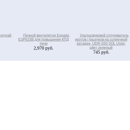
опугай,
Печной вентилятор Espada,
Ультразвуковой отпугиватель
ESP633B для повышения КПД
кротов / грызунов на солнечной
печи
батарее, UDR-S50 SOL Uniel,
2,970 руб.
цвет зеленый
745 руб.