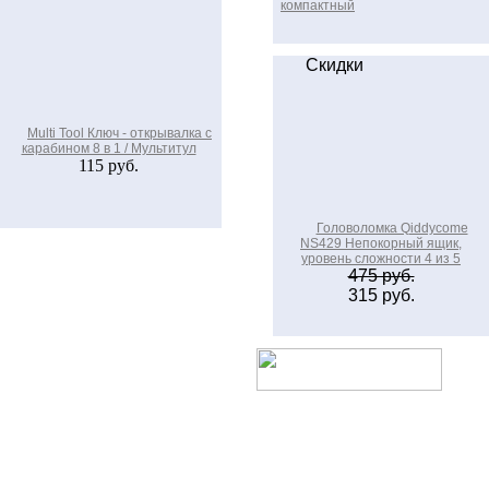
компактный
Скидки
Multi Tool Ключ - открывалка с
карабином 8 в 1 / Мультитул
115 руб.
Головоломка Qiddycome
NS429 Непокорный ящик,
уровень сложности 4 из 5
475 руб.
315 руб.