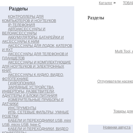
»
Каталог
ТОВА
Разделы
КОНТРОЛЛЕРЫ ДЛЯ
Разделы
КОМПЬЮТЕРОВ И НОУТБУКОВ
IP-ТЕЛЕФОНИЯ
АВТОАКСЕССУАРЫ И
ВЕЛОАКСЕССУАРЫ
АККУМУЛЯТОРЫ, БАТАРЕЙКИ И
АКСЕССУАРЫ К НИМ
АКСЕССУАРЫ ДЛЯ ЛОДОК, КАТЕРОВ
И ЯХТ
Multi Tool,
АКСЕССУАРЫ ДЛЯ ТЕЛЕФОНОВ И
ПЛАНШЕТОВ
АКСЕССУАРЫ И КОМПЛЕКТУЮЩИЕ
ДЛЯ НОУТБУКОВ И ЭЛЕКТРОННЫХ
КНИГ
АКСЕССУАРЫ К АУДИО, ВИДЕО,
ФОТОТЕХНИКЕ
Отпугиватели насек
ГИДРОПОНИКА
ЗАРЯДНЫЕ УСТРОЙСТВА,
ИНВЕРТОРЫ, РАЗВЕТВИТЕЛИ,
АДАПТЕРЫ И БЛОКИ ПИТАНИЯ
ИЗМЕРИТЕЛЬНЫЕ ПРИБОРЫ И
ДАТЧИКИ
ИНСТРУМЕНТЫ
Товары для
ИПБ, СЕТЕВЫЕ ФИЛЬТРЫ, УМНЫЕ
РОЗЕТКИ
КАБЕЛИ И ПЕРЕХОДНИКИ USB, mini
USB, micro USB, type-C
Новинки августа
КАБЕЛИ И ПЕРЕХОДНИКИ, ВИДЕО