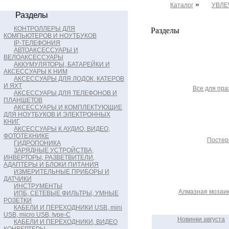
»
Каталог
УВЛЕ
Разделы
КОНТРОЛЛЕРЫ ДЛЯ
Разделы
КОМПЬЮТЕРОВ И НОУТБУКОВ
IP-ТЕЛЕФОНИЯ
АВТОАКСЕССУАРЫ И
ВЕЛОАКСЕССУАРЫ
АККУМУЛЯТОРЫ, БАТАРЕЙКИ И
АКСЕССУАРЫ К НИМ
АКСЕССУАРЫ ДЛЯ ЛОДОК, КАТЕРОВ
И ЯХТ
Все для пра
АКСЕССУАРЫ ДЛЯ ТЕЛЕФОНОВ И
ПЛАНШЕТОВ
АКСЕССУАРЫ И КОМПЛЕКТУЮЩИЕ
ДЛЯ НОУТБУКОВ И ЭЛЕКТРОННЫХ
КНИГ
АКСЕССУАРЫ К АУДИО, ВИДЕО,
ФОТОТЕХНИКЕ
Посте
ГИДРОПОНИКА
ЗАРЯДНЫЕ УСТРОЙСТВА,
ИНВЕРТОРЫ, РАЗВЕТВИТЕЛИ,
АДАПТЕРЫ И БЛОКИ ПИТАНИЯ
ИЗМЕРИТЕЛЬНЫЕ ПРИБОРЫ И
ДАТЧИКИ
ИНСТРУМЕНТЫ
Алмазная мозаик
ИПБ, СЕТЕВЫЕ ФИЛЬТРЫ, УМНЫЕ
РОЗЕТКИ
КАБЕЛИ И ПЕРЕХОДНИКИ USB, mini
USB, micro USB, type-C
Новинки августа
КАБЕЛИ И ПЕРЕХОДНИКИ, ВИДЕО