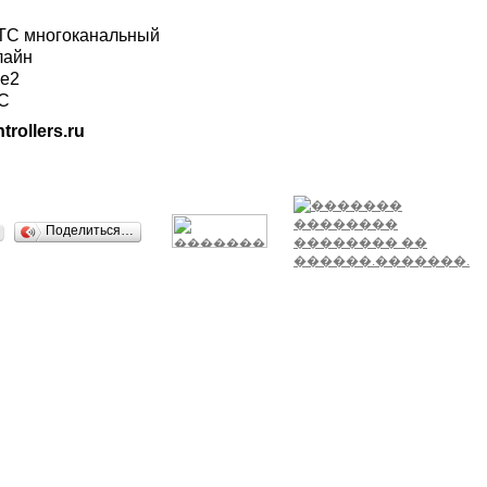
ГТС многоканальный
лайн
ле2
ТС
trollers.ru
Поделиться…