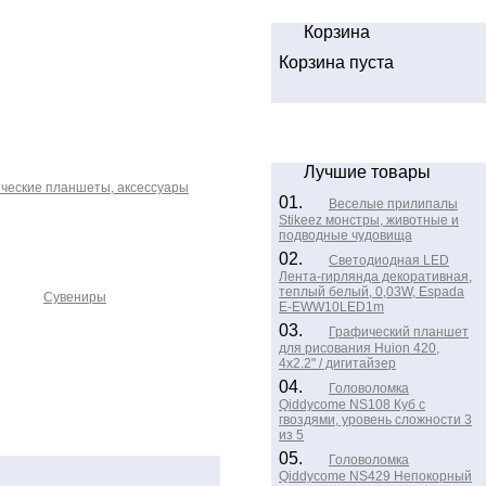
Корзина
Корзина пуста
Лучшие товары
ческие планшеты, аксессуары
01.
Веселые прилипалы
Stikeez монстры, животные и
подводные чудовища
02.
Светодиодная LED
Лента-гирлянда декоративная,
теплый белый, 0,03W, Espada
Сувениры
E-EWW10LED1m
03.
Графический планшет
для рисования Huion 420,
4х2.2" / дигитайзер
04.
Головоломка
Qiddycome NS108 Куб с
гвоздями, уровень сложности 3
из 5
05.
Головоломка
Qiddycome NS429 Непокорный