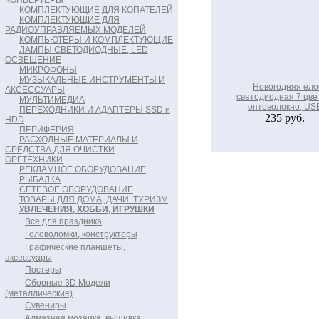
КОНВЕРТЕРЫ
КОМПЛЕКТУЮЩИЕ ДЛЯ КОПАТЕЛЕЙ
КОМПЛЕКТУЮЩИЕ ДЛЯ
РАДИОУПРАВЛЯЕМЫХ МОДЕЛЕЙ
КОМПЬЮТЕРЫ И КОМПЛЕКТУЮЩИЕ
ЛАМПЫ СВЕТОДИОДНЫЕ, LED
ОСВЕЩЕНИЕ
МИКРОФОНЫ
МУЗЫКАЛЬНЫЕ ИНСТРУМЕНТЫ И
Новогодняя ело
АКСЕССУАРЫ
светодиодная 7 цве
МУЛЬТИМЕДИА
оптоволокно, US
ПЕРЕХОДНИКИ И АДАПТЕРЫ SSD и
235 руб.
HDD
ПЕРИФЕРИЯ
РАСХОДНЫЕ МАТЕРИАЛЫ И
СРЕДСТВА ДЛЯ ОЧИСТКИ
ОРГТЕХНИКИ
РЕКЛАМНОЕ ОБОРУДОВАНИЕ
РЫБАЛКА
СЕТЕВОЕ ОБОРУДОВАНИЕ
ТОВАРЫ ДЛЯ ДОМА, ДАЧИ. ТУРИЗМ
УВЛЕЧЕНИЯ, ХОББИ, ИГРУШКИ
Все для праздника
Головоломки, конструкторы
Графические планшеты,
аксессуары
Постеры
Сборные 3D Модели
(металлические)
Сувениры
Алмазная мозаика, вышивка