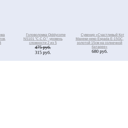
чка
Головоломка Qiddycome
Сувенир «Счастливый Кот
тов,
NS101 "C.C.O.", уровень
Манеки-неко Espada E-15GC,
B
сложности 2 из 5
золотой 15см на солнечной
475 руб.
батарее»
680 руб.
315 руб.