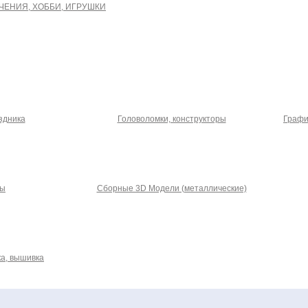
ЧЕНИЯ, ХОББИ, ИГРУШКИ
здника
Головоломки, конструкторы
Графи
ры
Сборные 3D Модели (металлические)
а, вышивка