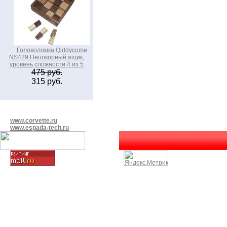
Головоломка Qiddycome
NS429 Непокорный ящик,
уровень сложности 4 из 5
475 руб.
315 руб.
www.corvette.ru
www.espada-tech.ru