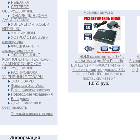
РЫБАЛКА
СЕТЕВОЕ
ОБОРУДОВАНИЕ
Новинки августа
ТОВАРЫ ДЛЯ ДОМА,
ДАЧИ. ТУРИЗМ
УВЛЕЧЕНИЯ, ХОББИ,
ИГРУШКИ
УМНЫЙ ДОМ
УСТРОЙСТВА USB и
аксессуары
ФЛЕШ КАРТЫ и
аксессуары к ним
ЭЛЕКТРОННЫЕ
HDMI разветвитель 1x4 с
А
КОМПОНЕНТЫ, ТЕСТЕРЫ,
усилителем до 30м Espada
2-х ка
ДИАГНОСТИЧЕСКОЕ
EDH12 v1.4 4K@30hz черный +
разъё
ОБОРУДОВАНИЕ
блок питания, поддержка 3D /
0, 1
РАСПРОДАЖА!
splitter Full-HD 1 на hdmi 4
УЦЕНЕННЫЕ ТОВАРЫ
порта / сплиттер /
ЭКОТОВАРЫ
1,055 руб.
Фанатам Star Wars
Выращиваем рассаду
Новогодние украшения
Ваш досуг
Дача. Экология и
безопасность
Полный список товаров
Информация