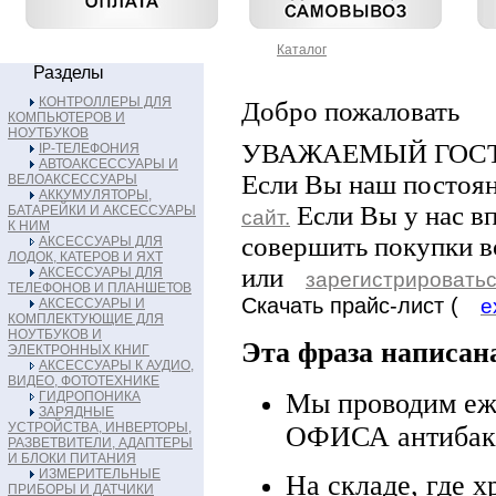
Каталог
Разделы
КОНТРОЛЛЕРЫ ДЛЯ
Добро пожаловать
КОМПЬЮТЕРОВ И
НОУТБУКОВ
УВАЖАЕМЫЙ ГОСТЬ! С
IP-ТЕЛЕФОНИЯ
АВТОАКСЕССУАРЫ И
Если Вы наш постоян
ВЕЛОАКСЕССУАРЫ
АККУМУЛЯТОРЫ,
Если Вы у нас вп
БАТАРЕЙКИ И АКСЕССУАРЫ
сайт.
К НИМ
совершить покупки в
АКСЕССУАРЫ ДЛЯ
ЛОДОК, КАТЕРОВ И ЯХТ
или
АКСЕССУАРЫ ДЛЯ
зарегистрировать
ТЕЛЕФОНОВ И ПЛАНШЕТОВ
Скачать прайс-лист (
e
АКСЕССУАРЫ И
КОМПЛЕКТУЮЩИЕ ДЛЯ
НОУТБУКОВ И
Эта фраза написана
ЭЛЕКТРОННЫХ КНИГ
АКСЕССУАРЫ К АУДИО,
ВИДЕО, ФОТОТЕХНИКЕ
Мы проводим еж
ГИДРОПОНИКА
ЗАРЯДНЫЕ
УСТРОЙСТВА, ИНВЕРТОРЫ,
ОФИСА антибак
РАЗВЕТВИТЕЛИ, АДАПТЕРЫ
И БЛОКИ ПИТАНИЯ
ИЗМЕРИТЕЛЬНЫЕ
На складе, где х
ПРИБОРЫ И ДАТЧИКИ