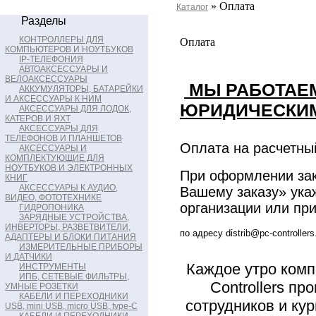
» Оплата
Каталог
Разделы
КОНТРОЛЛЕРЫ ДЛЯ
Оплата
КОМПЬЮТЕРОВ И НОУТБУКОВ
IP-ТЕЛЕФОНИЯ
АВТОАКСЕССУАРЫ И
ВЕЛОАКСЕССУАРЫ
МЫ РАБОТАЕМ
АККУМУЛЯТОРЫ, БАТАРЕЙКИ
И АКСЕССУАРЫ К НИМ
ЮРИДИЧЕСКИ
АКСЕССУАРЫ ДЛЯ ЛОДОК,
КАТЕРОВ И ЯХТ
АКСЕССУАРЫ ДЛЯ
ТЕЛЕФОНОВ И ПЛАНШЕТОВ
Оплата на расчетны
АКСЕССУАРЫ И
КОМПЛЕКТУЮЩИЕ ДЛЯ
НОУТБУКОВ И ЭЛЕКТРОННЫХ
При оформлении зак
КНИГ
АКСЕССУАРЫ К АУДИО,
Вашему заказу» ука
ВИДЕО, ФОТОТЕХНИКЕ
организации или пр
ГИДРОПОНИКА
ЗАРЯДНЫЕ УСТРОЙСТВА,
ИНВЕРТОРЫ, РАЗВЕТВИТЕЛИ,
по адресу distrib@pc-controllers
АДАПТЕРЫ И БЛОКИ ПИТАНИЯ
ИЗМЕРИТЕЛЬНЫЕ ПРИБОРЫ
И ДАТЧИКИ
Каждое утро комп
ИНСТРУМЕНТЫ
ИПБ, СЕТЕВЫЕ ФИЛЬТРЫ,
Controllers п
УМНЫЕ РОЗЕТКИ
КАБЕЛИ И ПЕРЕХОДНИКИ
сотрудников и ку
USB, mini USB, micro USB, type-C