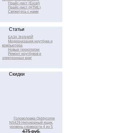
Прайс-лист (Excel)
Прайс-лист (HTML)
Свяжитесь с нами
Статьи
БАЗА ЗНАНИЙ
Модернизация ноутбука и
компьютера
Новые технологии
Ремонт ноутбуков и
электронных книг
Скидки
Головоломка Qiddycome
NS429 Непокорный ящик,
уровень сложности 4 из 5
475 руб.