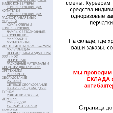
КАБЕЛИ И ПЕРЕХОДНИКИ,
смены.
Курьерам 
ВИДЕО КОНВЕРТЕРЫ
КОМПЛЕКТУЮЩИЕ ДЛЯ
средства индиви
КОПАТЕЛЕЙ
КОМПЛЕКТУЮЩИЕ ДЛЯ
одноразовые за
РАДИОУПРАВЛЯЕМЫХ
МОДЕЛЕЙ
перчатки
КОМПЬЮТЕРЫ И
КОМПЛЕКТУЮЩИЕ
ЛАМПЫ СВЕТОДИОДНЫЕ,
LED ОСВЕЩЕНИЕ
МИКРОФОНЫ
На складе, где х
МУЗЫКАЛЬНЫЕ
ИНСТРУМЕНТЫ И АКСЕССУАРЫ
ваши заказы, с
МУЛЬТИМЕДИА
ПЕРЕХОДНИКИ И АДАПТЕРЫ
SSD и HDD
ПЕРИФЕРИЯ
РАСХОДНЫЕ МАТЕРИАЛЫ И
СРЕДСТВА ДЛЯ ОЧИСТКИ
ОРГТЕХНИКИ
Мы проводим 
РЕКЛАМНОЕ
ОБОРУДОВАНИЕ
СКЛАДА 
РЫБАЛКА
антибакт
СЕТЕВОЕ ОБОРУДОВАНИЕ
ТОВАРЫ ДЛЯ ДОМА, ДАЧИ.
ТУРИЗМ
УВЛЕЧЕНИЯ, ХОББИ,
ИГРУШКИ
УМНЫЙ ДОМ
Страница доб
УСТРОЙСТВА USB и
аксессуары