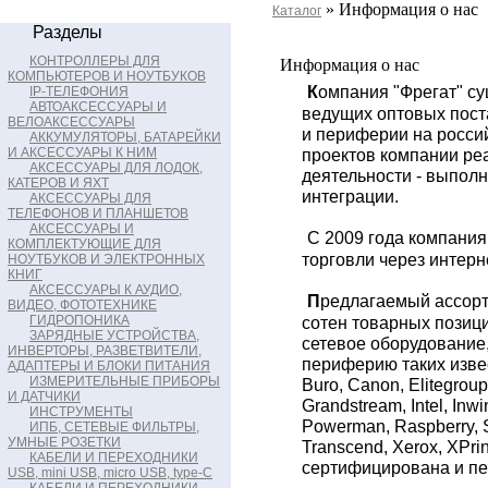
» Информация о нас
Каталог
Разделы
КОНТРОЛЛЕРЫ ДЛЯ
Информация о нас
КОМПЬЮТЕРОВ И НОУТБУКОВ
К
омпания "Фрегат" су
IP-ТЕЛЕФОНИЯ
АВТОАКСЕССУАРЫ И
ведущих оптовых пос
ВЕЛОАКСЕССУАРЫ
и периферии на росси
АККУМУЛЯТОРЫ, БАТАРЕЙКИ
И АКСЕССУАРЫ К НИМ
проектов компании ре
АКСЕССУАРЫ ДЛЯ ЛОДОК,
деятельности - выполн
КАТЕРОВ И ЯХТ
интеграции.
АКСЕССУАРЫ ДЛЯ
ТЕЛЕФОНОВ И ПЛАНШЕТОВ
АКСЕССУАРЫ И
С 2009 года компания
КОМПЛЕКТУЮЩИЕ ДЛЯ
торговли через интерн
НОУТБУКОВ И ЭЛЕКТРОННЫХ
КНИГ
АКСЕССУАРЫ К АУДИО,
П
редлагаемый ассорт
ВИДЕО, ФОТОТЕХНИКЕ
ГИДРОПОНИКА
сотен товарных позиц
ЗАРЯДНЫЕ УСТРОЙСТВА,
сетевое оборудование
ИНВЕРТОРЫ, РАЗВЕТВИТЕЛИ,
периферию таких изве
АДАПТЕРЫ И БЛОКИ ПИТАНИЯ
ИЗМЕРИТЕЛЬНЫЕ ПРИБОРЫ
Buro, Canon, Elitegroup
И ДАТЧИКИ
Grandstream, Intel, Inw
ИНСТРУМЕНТЫ
Powerman, Raspberry, S
ИПБ, СЕТЕВЫЕ ФИЛЬТРЫ,
УМНЫЕ РОЗЕТКИ
Transcend, Xerox, XPri
КАБЕЛИ И ПЕРЕХОДНИКИ
сертифицирована и пе
USB, mini USB, micro USB, type-C