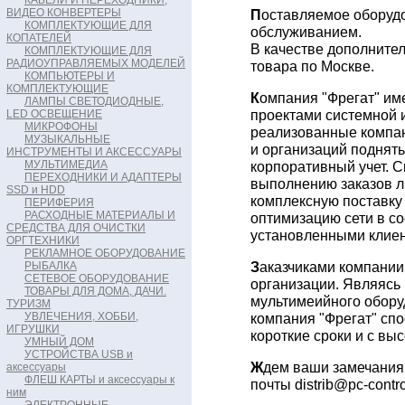
КАБЕЛИ И ПЕРЕХОДНИКИ,
ВИДЕО КОНВЕРТЕРЫ
П
оставляемое оборуд
КОМПЛЕКТУЮЩИЕ ДЛЯ
обслуживанием.
КОПАТЕЛЕЙ
В качестве дополнител
КОМПЛЕКТУЮЩИЕ ДЛЯ
РАДИОУПРАВЛЯЕМЫХ МОДЕЛЕЙ
товара по Москве.
КОМПЬЮТЕРЫ И
КОМПЛЕКТУЮЩИЕ
К
омпания "Фрегат" им
ЛАМПЫ СВЕТОДИОДНЫЕ,
проектами системной 
LED ОСВЕЩЕНИЕ
МИКРОФОНЫ
реализованные компан
МУЗЫКАЛЬНЫЕ
и организаций поднят
ИНСТРУМЕНТЫ И АКСЕССУАРЫ
МУЛЬТИМЕДИА
корпоративный учет. 
ПЕРЕХОДНИКИ И АДАПТЕРЫ
выполнению заказов л
SSD и HDD
комплексную поставку
ПЕРИФЕРИЯ
РАСХОДНЫЕ МАТЕРИАЛЫ И
оптимизацию сети в со
СРЕДСТВА ДЛЯ ОЧИСТКИ
установленными клиен
ОРГТЕХНИКИ
РЕКЛАМНОЕ ОБОРУДОВАНИЕ
З
аказчиками компании
РЫБАЛКА
СЕТЕВОЕ ОБОРУДОВАНИЕ
организации. Являясь
ТОВАРЫ ДЛЯ ДОМА, ДАЧИ.
мультимеийного обору
ТУРИЗМ
УВЛЕЧЕНИЯ, ХОББИ,
компания "Фрегат" спо
ИГРУШКИ
короткие сроки и с вы
УМНЫЙ ДОМ
УСТРОЙСТВА USB и
Ж
дем ваши замечания
аксессуары
ФЛЕШ КАРТЫ и аксессуары к
почты distrib@pc-contro
ним