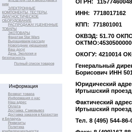
ФЛЕШ КАРТЫ и аксессуары к
ОГРН: 1157746004
ним
ЭЛЕКТРОННЫЕ
ИНН: 7718017162
КОМПОНЕНТЫ, ТЕСТЕРЫ,
ДИАГНОСТИЧЕСКОЕ
ОБОРУДОВАНИЕ
КПП: 771801001
РАСПРОДАЖА! УЦЕНЕННЫЕ
ТОВАРЫ
ЭКОТОВАРЫ
ОКВЭД: 51.70 ОКПО
Фанатам Star Wars
Выращиваем рассаду
ОКТМО:4530500000
Новогодние украшения
Ваш досуг
ОКОГУ: 4210014 О
Дача. Экология и
безопасность
Полный список товаров
Генеральный дире
Борисович ИНН 50
Юридический адрес:
Информация
Иртышский проезд, 
Возврат товара
Информация о нас
Фактический адрес:
Наш адрес
Оплата
Иртышский проезд, 
Доставка. Самовывоз
Доставка заказов в Казахстан
и Беларусь
Тел. 8 (495) 544-86
Реквизиты
Политика
конфиденциальности