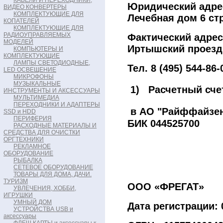
КАБЕЛИ И ПЕРЕХОДНИКИ,
Юридический адрес
ВИДЕО КОНВЕРТЕРЫ
КОМПЛЕКТУЮЩИЕ ДЛЯ
Лечебная дом 6 ст
КОПАТЕЛЕЙ
КОМПЛЕКТУЮЩИЕ ДЛЯ
РАДИОУПРАВЛЯЕМЫХ
Фактический адрес:
МОДЕЛЕЙ
Иртышский проезд, 
КОМПЬЮТЕРЫ И
КОМПЛЕКТУЮЩИЕ
ЛАМПЫ СВЕТОДИОДНЫЕ,
Тел. 8 (495) 544-86
LED ОСВЕЩЕНИЕ
МИКРОФОНЫ
МУЗЫКАЛЬНЫЕ
1) Расчетный сче
ИНСТРУМЕНТЫ И АКСЕССУАРЫ
МУЛЬТИМЕДИА
ПЕРЕХОДНИКИ И АДАПТЕРЫ
в АО "Райффайзен
SSD и HDD
ПЕРИФЕРИЯ
БИК 044525700
РАСХОДНЫЕ МАТЕРИАЛЫ И
СРЕДСТВА ДЛЯ ОЧИСТКИ
ОРГТЕХНИКИ
РЕКЛАМНОЕ
ОБОРУДОВАНИЕ
РЫБАЛКА
СЕТЕВОЕ ОБОРУДОВАНИЕ
ТОВАРЫ ДЛЯ ДОМА, ДАЧИ.
ТУРИЗМ
ООО «ФРЕГАТ»
УВЛЕЧЕНИЯ, ХОББИ,
ИГРУШКИ
УМНЫЙ ДОМ
Дата регистрации: 
УСТРОЙСТВА USB и
аксессуары