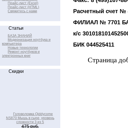
Факс: 8 (499)167-88
Прайс-лист (Excel)
Прайс-лист (HTML)
Расчетный счет №
Свяжитесь с нами
ФИЛИАЛ № 7701 БА
Статьи
к/с
30101810145250
БАЗА ЗНАНИЙ
Модернизация ноутбука и
БИК
044525411
компьютера
Новые технологии
Ремонт ноутбуков и
электронных книг
Страница доб
Скидки
Головоломка Qiddycome
NS870 Мышь в сыре, уровень
сложности 3 из 5
475 руб.