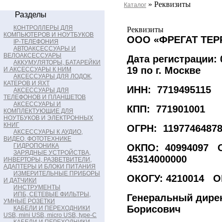
» Реквизиты
Каталог
Разделы
КОНТРОЛЛЕРЫ ДЛЯ
Реквизиты
КОМПЬЮТЕРОВ И НОУТБУКОВ
ООО «ФРЕГАТ ТЕР
IP-ТЕЛЕФОНИЯ
АВТОАКСЕССУАРЫ И
ВЕЛОАКСЕССУАРЫ
Дата регистрации:
АККУМУЛЯТОРЫ, БАТАРЕЙКИ
19 по г. Москве
И АКСЕССУАРЫ К НИМ
АКСЕССУАРЫ ДЛЯ ЛОДОК,
КАТЕРОВ И ЯХТ
ИНН: 7719495115
АКСЕССУАРЫ ДЛЯ
ТЕЛЕФОНОВ И ПЛАНШЕТОВ
АКСЕССУАРЫ И
КПП: 771901001
КОМПЛЕКТУЮЩИЕ ДЛЯ
НОУТБУКОВ И ЭЛЕКТРОННЫХ
КНИГ
ОГРН: 1197746487
АКСЕССУАРЫ К АУДИО,
ВИДЕО, ФОТОТЕХНИКЕ
ГИДРОПОНИКА
ОКПО: 40994097 
ЗАРЯДНЫЕ УСТРОЙСТВА,
45314000000
ИНВЕРТОРЫ, РАЗВЕТВИТЕЛИ,
АДАПТЕРЫ И БЛОКИ ПИТАНИЯ
ИЗМЕРИТЕЛЬНЫЕ ПРИБОРЫ
ОКОГУ: 4210014 О
И ДАТЧИКИ
ИНСТРУМЕНТЫ
ИПБ, СЕТЕВЫЕ ФИЛЬТРЫ,
Генеральный дире
УМНЫЕ РОЗЕТКИ
Борисович
КАБЕЛИ И ПЕРЕХОДНИКИ
USB, mini USB, micro USB, type-C