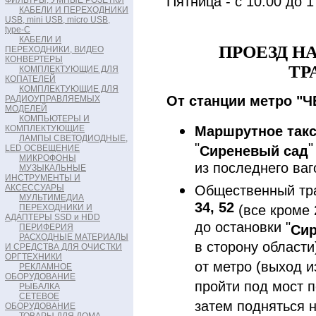
Пятница - с 10:00 до 1
ФИЛЬТРЫ, УМНЫЕ РОЗЕТКИ
КАБЕЛИ И ПЕРЕХОДНИКИ
USB, mini USB, micro USB,
type-C
КАБЕЛИ И
ПРОЕЗД Н
ПЕРЕХОДНИКИ, ВИДЕО
КОНВЕРТЕРЫ
ТР
КОМПЛЕКТУЮЩИЕ ДЛЯ
КОПАТЕЛЕЙ
КОМПЛЕКТУЮЩИЕ ДЛЯ
От станции метро "
РАДИОУПРАВЛЯЕМЫХ
МОДЕЛЕЙ
КОМПЬЮТЕРЫ И
КОМПЛЕКТУЮЩИЕ
Маршрутное такс
ЛАМПЫ СВЕТОДИОДНЫЕ,
"
"
LED ОСВЕЩЕНИЕ
Сиреневый сад
МИКРОФОНЫ
из последнего ваг
МУЗЫКАЛЬНЫЕ
ИНСТРУМЕНТЫ И
АКСЕССУАРЫ
Общественный тр
МУЛЬТИМЕДИА
34, 52
ПЕРЕХОДНИКИ И
(все кроме 
АДАПТЕРЫ SSD и HDD
до остановки "
ПЕРИФЕРИЯ
Сир
РАСХОДНЫЕ МАТЕРИАЛЫ
в сторону области
И СРЕДСТВА ДЛЯ ОЧИСТКИ
ОРГТЕХНИКИ
от метро (выход и
РЕКЛАМНОЕ
ОБОРУДОВАНИЕ
пройти под мост 
РЫБАЛКА
СЕТЕВОЕ
затем подняться 
ОБОРУДОВАНИЕ