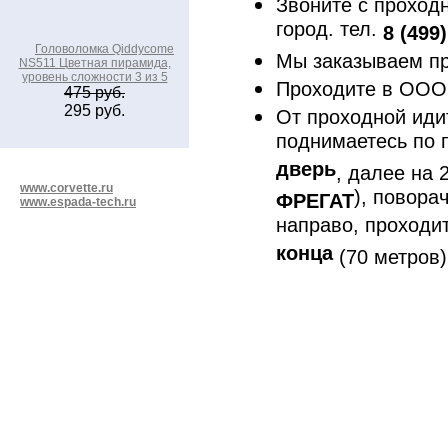
Звоните с проходн
город. тел.
8 (499
Головоломка Qiddycome
Мы заказываем п
NS511 Цветная пирамида,
уровень сложности 3 из 5
Проходите в ООО
475 руб.
295 руб.
От проходной ид
поднимаетесь по 
дверь
, далее на 
www.corvette.ru
), повора
ФРЕГАТ
www.espada-tech.ru
направо, проходи
конца
(70 метров)