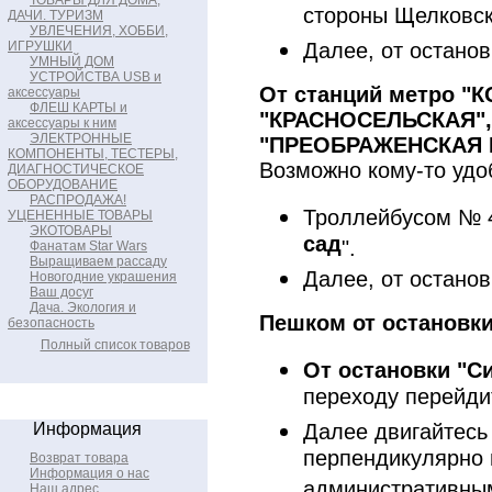
ТОВАРЫ ДЛЯ ДОМА,
стороны Щелковск
ДАЧИ. ТУРИЗМ
УВЛЕЧЕНИЯ, ХОББИ,
ИГРУШКИ
Далее, от остано
УМНЫЙ ДОМ
УСТРОЙСТВА USB и
От станций метро 
аксессуары
ФЛЕШ КАРТЫ и
"КРАСНОСЕЛЬСКАЯ",
аксессуары к ним
ЭЛЕКТРОННЫЕ
"ПРЕОБРАЖЕНСКАЯ
КОМПОНЕНТЫ, ТЕСТЕРЫ,
Возможно кому-то удоб
ДИАГНОСТИЧЕСКОЕ
ОБОРУДОВАНИЕ
РАСПРОДАЖА!
Троллейбусом № 4
УЦЕНЕННЫЕ ТОВАРЫ
ЭКОТОВАРЫ
сад
".
Фанатам Star Wars
Выращиваем рассаду
Далее, от остано
Новогодние украшения
Ваш досуг
Дача. Экология и
Пешком от останов
безопасность
Полный список товаров
От остановки "С
переходу перейди
Информация
Далее двигайтесь
перпендикулярно 
Возврат товара
Информация о нас
административным
Наш адрес