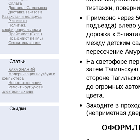
Оплата
тиэтажки, поверни
Доставка. Самовывоз
Доставка заказов в
Казахстан и Беларусь
Примерно через 50
Реквизиты
подъезда) влево 
Политика
конфиденциальности
дорожка к 5-тиэта
Прайс-лист (Excel)
Прайс-лист (HTML)
между детским са
Свяжитесь с нами
пересечение Амур
На светофоре пер
Статьи
затем Тагильскую 
БАЗА ЗНАНИЙ
Модернизация ноутбука и
стороне Тагильск
компьютера
Новые технологии
до огромных авто
Ремонт ноутбуков и
электронных книг
цвета.
Заходите в прохо
Скидки
(неприметная двер
ОФОРМЛЕ