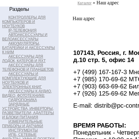
» Наш адрес
Каталог
Разделы
КОНТРОЛЛЕРЫ ДЛЯ
Наш адрес
КОМПЬЮТЕРОВ И
НОУТБУКОВ
IP-ТЕЛЕФОНИЯ
АВТОАКСЕССУАРЫ И
ВЕЛОАКСЕССУАРЫ
АККУМУЛЯТОРЫ,
БАТАРЕЙКИ И АКСЕССУАРЫ
107143, Россия, г. М
К НИМ
АКСЕССУАРЫ ДЛЯ
д.10 стр. 5, офис 14
ЛОДОК, КАТЕРОВ И ЯХТ
АКСЕССУАРЫ ДЛЯ
ТЕЛЕФОНОВ И ПЛАНШЕТОВ
+7 (499) 167-167-3 М
АКСЕССУАРЫ И
+7 (985) 170-69-6
КОМПЛЕКТУЮЩИЕ ДЛЯ
НОУТБУКОВ И
+7 (903) 663-69-62
ЭЛЕКТРОННЫХ КНИГ
АКСЕССУАРЫ К АУДИО,
+7 (926) 125-69-62 М
ВИДЕО, ФОТОТЕХНИКЕ
ГИДРОПОНИКА
ЗАРЯДНЫЕ
E-mail: distrib@pc-contr
УСТРОЙСТВА, ИНВЕРТОРЫ,
РАЗВЕТВИТЕЛИ, АДАПТЕРЫ
И БЛОКИ ПИТАНИЯ
ИЗМЕРИТЕЛЬНЫЕ
ВРЕМЯ РАБОТЫ:
ПРИБОРЫ И ДАТЧИКИ
ИНСТРУМЕНТЫ
Понедельник - Четверг
ИПБ, СЕТЕВЫЕ