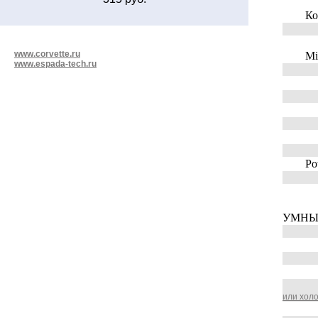
Конве
www.corvette.ru
Mini
www.espada-tech.ru
Power
УМНЫ
или хол