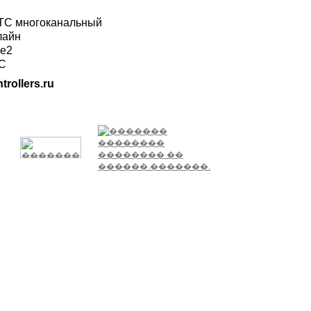
ГТС многоканальный
лайн
ле2
ТС
trollers.ru