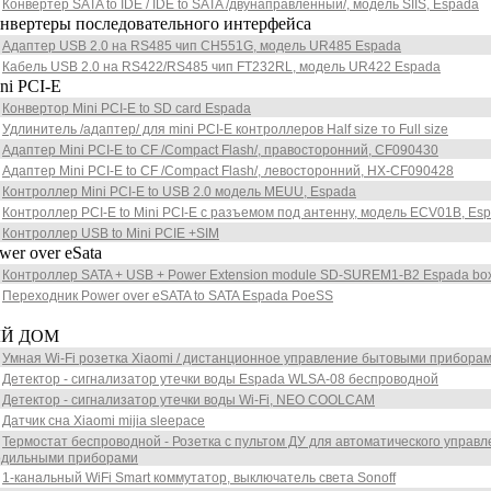
Конвертер SATA to IDE / IDE to SATA /двунаправленный/, модель SIIS, Espada
ртеры последовательного интерфейса
Адаптер USB 2.0 на RS485 чип CH551G, модель UR485 Espada
Кабель USB 2.0 на RS422/RS485 чип FT232RL, модель UR422 Espada
 PCI-E
Конвертор Mini PCI-E to SD card Espada
Удлинитель /адаптер/ для mini PCI-E контроллеров Half size то Full size
Адаптер Mini PCI-E to CF /Compact Flash/, правосторонний, CF090430
Адаптер Mini PCI-E to CF /Compact Flash/, левосторонний, HX-CF090428
Контроллер Mini PCI-E to USB 2.0 модель MEUU, Espada
Контроллер PCI-E to Mini PCI-E c разъемом под антенну, модель ECV01B, Es
Контроллер USB to Mini PCIE +SIM
 over eSata
Контроллер SATA + USB + Power Extension module SD-SUREM1-B2 Espada bo
Переходник Power over eSATA to SATA Espada PoeSS
Й ДОМ
Умная Wi-Fi розетка Xiaomi / дистанционное управление бытовыми приборам
Детектор - сигнализатор утечки воды Espada WLSA-08 беспроводной
Детектор - сигнализатор утечки воды Wi-Fi, NEO COOLCAM
Датчик сна Xiaomi mijia sleepace
Термостат беспроводной - Розетка с пультом ДУ для автоматического управ
одильными приборами
1-канальный WiFi Smart коммутатор, выключатель света Sonoff