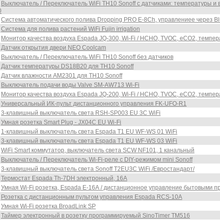
Выключатель / Переключатель WiFi TH10 Sonoff с датчиками: температуры 
0
Система автоматического полива Dropping PRO E-8Ch, управлениее через Blu
Система для полива растений WiFi Fujin irrigation
Монитор качества воздуха Espada JQ-300, Wi-Fi / HCHO, TVOC, eCO2, темпер
Датчик открытия двери NEO Coolcam
Выключатель / Переключатель WiFi TH10 Sonoff без датчиков
Датчик температуры DS18B20 для TH10 Sonoff
Датчик влажности AM2301 для TH10 Sonoff
Выключатель подачи воды Valve SM-AW713 Wi-Fi
Монитор качества воздуха Espada JQ-200, Wi-Fi / HCHO, TVOC, eCO2, темпер
Универсальный ИК-пульт дистанционного управления FK-UFO-R1
3-клавишный выключатель света RSH-SP003 EU 3C WiFi
Умная розетка Smart Plug - JX04С EU Wi-Fi
1-клавишный выключатель света Espada T1 EU WF-WS 01 WiFi
3-клавишный выключатель света Espada T1 EU WF-WS 03 WiFi
WiFi Smart коммутатор, выключатель света SCW NF101, 1 канальный
Выключатель / Переключатель Wi-Fi-реле с DIY-режимом mini Sonoff
3-клавишный выключатель света Sonoff T2EU3C WiFi /Евростандарт/
Термостат Espada Th-7DH электронный, 16А
Умная Wi-Fi розетка, Espada E-16А / дистанционное управление бытовыми п
Розетка с дистанционным пультом управления Espada RCS-10A
Умная Wi-Fi розетка BroadLink SP
Таймер электронный в розетку программируемый SinoTimer TM516