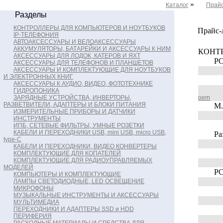
»
Каталог
Прайс
Разделы
КОНТРОЛЛЕРЫ ДЛЯ КОМПЬЮТЕРОВ И НОУТБУКОВ
Прайс-
IP-ТЕЛЕФОНИЯ
АВТОАКСЕССУАРЫ И ВЕЛОАКСЕССУАРЫ
АККУМУЛЯТОРЫ, БАТАРЕЙКИ И АКСЕССУАРЫ К НИМ
КОНТ
АКСЕССУАРЫ ДЛЯ ЛОДОК, КАТЕРОВ И ЯХТ
PC
АКСЕССУАРЫ ДЛЯ ТЕЛЕФОНОВ И ПЛАНШЕТОВ
АКСЕССУАРЫ И КОМПЛЕКТУЮЩИЕ ДЛЯ НОУТБУКОВ
И ЭЛЕКТРОННЫХ КНИГ
АКСЕССУАРЫ К АУДИО, ВИДЕО, ФОТОТЕХНИКЕ
ГИДРОПОНИКА
ЗАРЯДНЫЕ УСТРОЙСТВА, ИНВЕРТОРЫ,
oem
РАЗВЕТВИТЕЛИ, АДАПТЕРЫ И БЛОКИ ПИТАНИЯ
M.2
ИЗМЕРИТЕЛЬНЫЕ ПРИБОРЫ И ДАТЧИКИ
ИНСТРУМЕНТЫ
ИПБ, СЕТЕВЫЕ ФИЛЬТРЫ, УМНЫЕ РОЗЕТКИ
КАБЕЛИ И ПЕРЕХОДНИКИ USB, mini USB, micro USB,
Разъе
type-C
КАБЕЛИ И ПЕРЕХОДНИКИ, ВИДЕО КОНВЕРТЕРЫ
КОМПЛЕКТУЮЩИЕ ДЛЯ КОПАТЕЛЕЙ
КОМПЛЕКТУЮЩИЕ ДЛЯ РАДИОУПРАВЛЯЕМЫХ
МОДЕЛЕЙ
PCI 
КОМПЬЮТЕРЫ И КОМПЛЕКТУЮЩИЕ
ЛАМПЫ СВЕТОДИОДНЫЕ, LED ОСВЕЩЕНИЕ
МИКРОФОНЫ
МУЗЫКАЛЬНЫЕ ИНСТРУМЕНТЫ И АКСЕССУАРЫ
МУЛЬТИМЕДИА
ПЕРЕХОДНИКИ И АДАПТЕРЫ SSD и HDD
ПЕРИФЕРИЯ