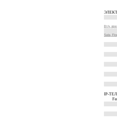
ЭЛЕК
Вт/ч, вр
Sata, Flo
IP-ТЕ
Fanv