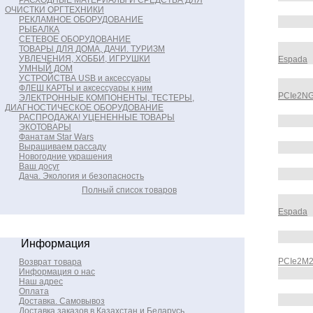
РАСХОДНЫЕ МАТЕРИАЛЫ И СРЕДСТВА ДЛЯ
ОЧИСТКИ ОРГТЕХНИКИ
РЕКЛАМНОЕ ОБОРУДОВАНИЕ
РЫБАЛКА
СЕТЕВОЕ ОБОРУДОВАНИЕ
ТОВАРЫ ДЛЯ ДОМА, ДАЧИ. ТУРИЗМ
УВЛЕЧЕНИЯ, ХОББИ, ИГРУШКИ
Espada
УМНЫЙ ДОМ
УСТРОЙСТВА USB и аксессуары
ФЛЕШ КАРТЫ и аксессуары к ним
PCIe2NG
ЭЛЕКТРОННЫЕ КОМПОНЕНТЫ, ТЕСТЕРЫ,
ДИАГНОСТИЧЕСКОЕ ОБОРУДОВАНИЕ
РАСПРОДАЖА! УЦЕНЕННЫЕ ТОВАРЫ
ЭКОТОВАРЫ
Фанатам Star Wars
Выращиваем рассаду
Новогодние украшения
Ваш досуг
Дача. Экология и безопасность
Полный список товаров
Espada
Информация
PCIe2M2
Возврат товара
Информация о нас
Наш адрес
Оплата
Доставка. Самовывоз
Доставка заказов в Казахстан и Беларусь