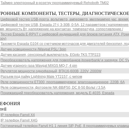
Таймер электронный в розетку программируемый Rehoboth TM02
ТРОННЫЕ КОМПОНЕНТЫ, ТЕСТЕРЫ, ДИАГНОСТИЧЕСКО
Цифровой тестер USB-порта, вольтметр, амперметр, миллиампер час, время /
Цифровой тестер USB, Espada J7-t, 3-30В, 0-5А, 12 параметров / напряжение,
емя, мощность Вт, напряжение на контактах, температура, сопротивление /
Тестер Espada E-RPV7 с цифровой индикацией для блоков питания ATX, Power su
ppy)
Тахометр Espada G104 со счетчиком моточасов для двигателей бензопил, л
Датчик освещенности /Wavgat PSL/ 3pin
Датчик касания, сенсорный выключатель, EGoto TKS TTP223
Преобразователь напряжения для повербанков /powerbank/ и зарядок, DC 5
Датчик угарного газа Wavgat MXGS MQ-7, 4 pin
Регулятор мощности однофазный, BTA16-600B, 220V, 2000W
Разъем под пайку Lightning Male YT2157, с чипом
Реле освещенности ET300, программируемое, влагозащищенное, 220В, 6А
Реле освещенности, фотореле NK-BB/F50, DC 8-50 Вольт / 3.5А
Понижающий преобразователь напряжения, модель E-4035, Espada
ЛЕФОНИЯ
il
IP телефон Fanvil X4
IP телефон Fanvil X4G
Гостиничный телефон Fanvil H1 1 линия SIP, PoE, 8 программируемых клави