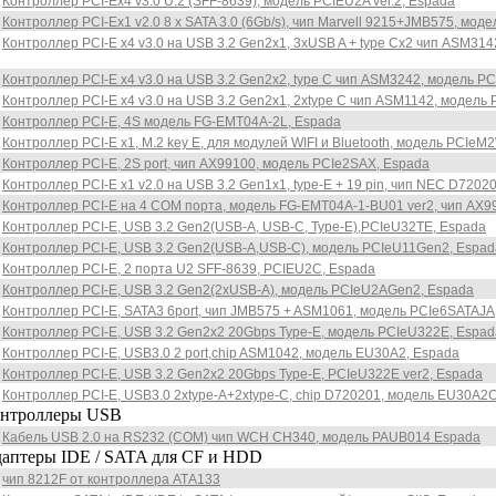
Контроллер PCI-Ex4 v3.0 U.2 (SFF-8639), модель PCIEU2A ver.2, Espada
Контроллер PCI-Ex1 v2.0 8 x SATA 3.0 (6Gb/s), чип Marvell 9215+JMB575, мо
Контроллер PCI-E x4 v3.0 на USB 3.2 Gen2x1, 3xUSB A + type Cx2 чип ASM31
Контроллер PCI-E x4 v3.0 на USB 3.2 Gen2x2, type C чип ASM3242, модель 
Контроллер PCI-E x4 v3.0 на USB 3.2 Gen2x1, 2xtype C чип ASM1142, модел
Контроллер PCI-E, 4S модель FG-EMT04A-2L, Espada
Контроллер PCI-E x1, M.2 key E, для модулей WIFI и Bluetooth, модель PCIeM
Контроллер PCI-E, 2S port, чип AX99100, модель PCIe2SAX, Espada
Контроллер PCI-E x1 v2.0 на USB 3.2 Gen1x1, type-E + 19 pin, чип NEC D720
Контроллер PCI-E на 4 COM порта, модель FG-EMT04A-1-BU01 ver2, чип AX9
Контроллер PCI-E, USB 3.2 Gen2(USB-A, USB-C, Type-E),PCIeU32TE, Espada
Контроллер PCI-E, USB 3.2 Gen2(USB-A,USB-C), модель PCIeU11Gen2, Espad
Контроллер PCI-E, 2 порта U2 SFF-8639, PCIEU2C, Espada
Контроллер PCI-E, USB 3.2 Gen2(2xUSB-A), модель PCIeU2AGen2, Espada
Контроллер PCI-E, SATA3 6port, чип JMB575 + ASM1061, модель PCIe6SATAJ
Контроллер PCI-E, USB 3.2 Gen2x2 20Gbps Type-E, модель PCIeU322E, Espad
Контроллер PCI-E, USB3.0 2 port,chip ASM1042, модель EU30A2, Espada
Контроллер PCI-E, USB 3.2 Gen2x2 20Gbps Type-E, PCIeU322E ver2, Espada
Контроллер PCI-E, USB3.0 2xtype-A+2xtype-C, chip D720201, модель EU30A2
роллеры USB
Кабель USB 2.0 на RS232 (COM) чип WCH CH340, модель PAUB014 Espada
еры IDE / SATA для CF и HDD
чип 8212F от контроллера АТА133