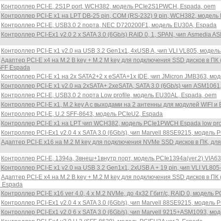
Контроллер PCI-E, 2S1P port, WCH382, модель PCIe2S1PWCH, Espada, oem
Контроллер PCI-E x1 на LPT DB-25 pin, COM (RS-232) 9 pin, WCH382, модель
Контроллер PCI-E, USB3.0 2 порта, NEC D720200F1, модель EU30A, Espada
Контроллер PCI-Ex1 v2.0 2 x SATA 3.0 (6Gb/s) RAID 0, 1, SPAN, чип Asmedi
Контроллер PCI-E x1 v2.0 на USB 3.2 Gen1x1, 4xUSB A, чип VLI VL805, моде
Адаптер PCI-E x4 на M.2 B key + M.2 M key для подключения SSD дисков в П
FF Espada
Контроллер PCI-E х1 на 2х SATA2+2 х eSATA+1х IDE, чип JMicron JMB363, мо
Контроллер PCI-E x1 v2.0 на 2xSATA+ 2xeSATA, SATA 3.0 (6Gb/s) чип ASM106
Контроллер PCI-E, USB3.0 2 порта Low profile, модель EU30AL, Espada, oem
Контроллер PCI-E x1, M.2 key A c выходами на 2 антенны для модулей WIFI и
Контроллер PCI-E, U.2 SFF-8643, модель PCIeU2, Espada
Контроллер PCI-E x1 на LPT чип WCH382, модель PCIe1PWCH Espada low prof
Контроллер PCI-Ex1 v2.0 4 x SATA 3.0 (6Gb/s), чип Marvell 88SE9215, модел
Адаптер PCI-E x16 на M.2 M key для подключения NVMe SSD дисков в ПК, для
Контроллер PCI-E, 1394a, 3внеш+1внутр порт, модель PCIe1394a(ver.2) VIA6
Контроллер PCI-E x1 v2.0 на USB 3.2 Gen1x1, 2xUSB A + 19 pin, чип VLI VL8
Адаптер PCI-E x4 на M.2 B key + M.2 M key для подключения SSD дисков в П
 Espada
Контроллер PCI-E x16 ver 4.0, 4 x M.2 NVMe, до 4x32 Гбит/с, RAID 0, модель
Контроллер PCI-Ex1 v2.0 4 x SATA 3.0 (6Gb/s), чип Marvell 88SE9215, модель
Контроллер PCI-Ex1 v2.0 6 x SATA 3.0 (6Gb/s), чип Marvell 9215+ASM1093, м