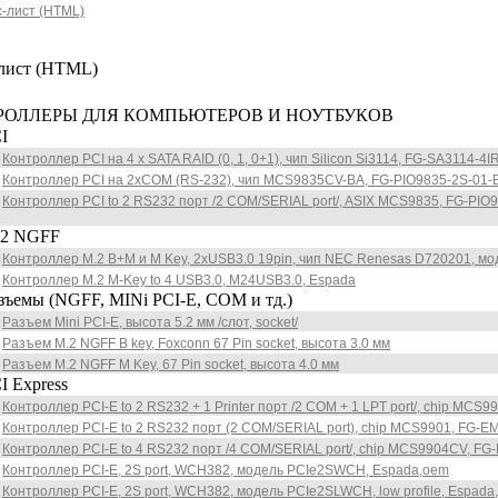
-лист (HTML)
лист (HTML)
РОЛЛЕРЫ ДЛЯ КОМПЬЮТЕРОВ И НОУТБУКОВ
I
Контроллер PCI на 4 x SATA RAID (0, 1, 0+1), чип Silicon Si3114, FG-SA3114-4
Контроллер PCI на 2xCOM (RS-232), чип MCS9835CV-BA, FG-PIO9835-2S-01-
Контроллер PCI to 2 RS232 порт /2 COM/SERIAL port/, ASIX MCS9835, FG-PIO98
 NGFF
Контроллер M.2 B+M и M Key, 2хUSB3.0 19pin, чип NEC Renesas D720201, м
Контроллер M.2 M-Key to 4 USB3.0, M24USB3.0, Espada
мы (NGFF, MINi PCI-E, COM и тд.)
Разъем Mini PCI-E, высота 5.2 мм /слот, socket/
Разъем M.2 NGFF B key, Foxconn 67 Pin socket, высота 3.0 мм
Разъем M.2 NGFF M Key, 67 Pin socket, высота 4.0 мм
Express
Контроллер PCI-E to 2 RS232 + 1 Printer порт /2 COM + 1 LPT port/, chip MC
Контроллер PCI-E to 2 RS232 порт (2 COM/SERIAL port), chip MCS9901, FG-E
Контроллер PCI-E to 4 RS232 порт /4 COM/SERIAL port/, chip MCS9904CV, F
Контроллер PCI-E, 2S port, WCH382, модель PCIe2SWCH, Espada,oem
Контроллер PCI-E, 2S port, WCH382, модель PCIe2SLWCH, low profile, Espada