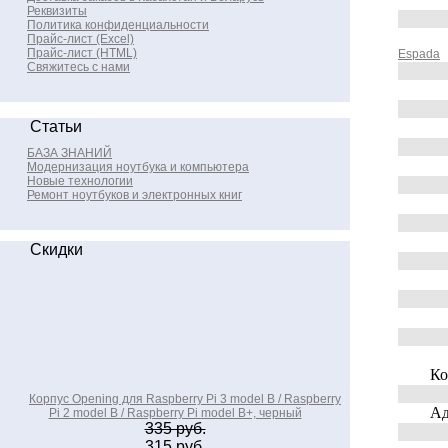
Реквизиты
Политика конфиденциальности
Прайс-лист (Excel)
Прайс-лист (HTML)
Espada
Свяжитесь с нами
Статьи
БАЗА ЗНАНИЙ
Модернизация ноутбука и компьютера
Новые технологии
Ремонт ноутбуков и электронных книг
Скидки
Конт
Корпус Opening для Raspberry Pi 3 model B / Raspberry
Адапт
Pi 2 model B / Raspberry Pi model B+, черный
335 руб.
315 руб.