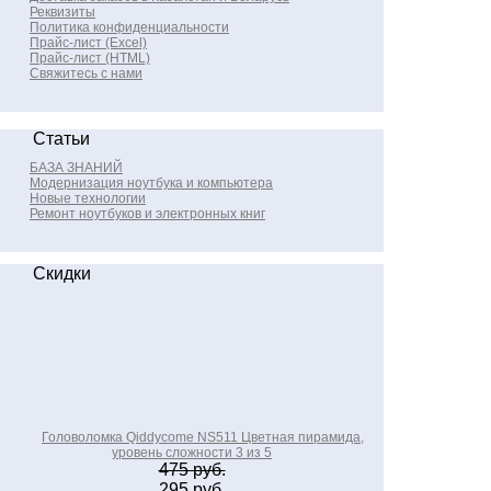
Реквизиты
Политика конфиденциальности
Прайс-лист (Excel)
Прайс-лист (HTML)
Свяжитесь с нами
Статьи
БАЗА ЗНАНИЙ
Модернизация ноутбука и компьютера
Новые технологии
Ремонт ноутбуков и электронных книг
Скидки
Головоломка Qiddycome NS511 Цветная пирамида,
уровень сложности 3 из 5
475 руб.
295 руб.