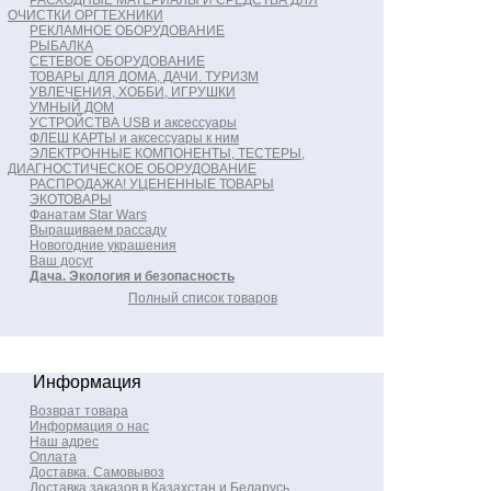
РАСХОДНЫЕ МАТЕРИАЛЫ И СРЕДСТВА ДЛЯ
ОЧИСТКИ ОРГТЕХНИКИ
РЕКЛАМНОЕ ОБОРУДОВАНИЕ
РЫБАЛКА
СЕТЕВОЕ ОБОРУДОВАНИЕ
ТОВАРЫ ДЛЯ ДОМА, ДАЧИ. ТУРИЗМ
УВЛЕЧЕНИЯ, ХОББИ, ИГРУШКИ
УМНЫЙ ДОМ
УСТРОЙСТВА USB и аксессуары
ФЛЕШ КАРТЫ и аксессуары к ним
ЭЛЕКТРОННЫЕ КОМПОНЕНТЫ, ТЕСТЕРЫ,
ДИАГНОСТИЧЕСКОЕ ОБОРУДОВАНИЕ
РАСПРОДАЖА! УЦЕНЕННЫЕ ТОВАРЫ
ЭКОТОВАРЫ
Фанатам Star Wars
Выращиваем рассаду
Новогодние украшения
Ваш досуг
Дача. Экология и безопасность
Полный список товаров
Информация
Возврат товара
Информация о нас
Наш адрес
Оплата
Доставка. Самовывоз
Доставка заказов в Казахстан и Беларусь