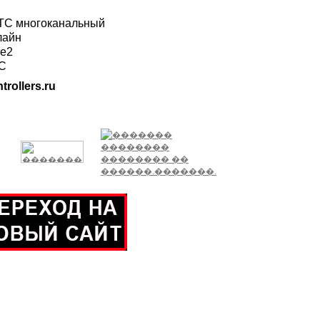
ГТС многоканальный
лайн
ле2
ТС
trollers.ru