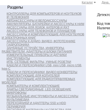
»
Каталог
Дача.
Разделы
КОНТРОЛЛЕРЫ ДЛЯ КОМПЬЮТЕРОВ И НОУТБУКОВ
Детект
IP-ТЕЛЕФОНИЯ
АВТОАКСЕССУАРЫ И ВЕЛОАКСЕССУАРЫ
Код тов
АККУМУЛЯТОРЫ, БАТАРЕЙКИ И АКСЕССУАРЫ К НИМ
АКСЕССУАРЫ ДЛЯ ЛОДОК, КАТЕРОВ И ЯХТ
Наличие
АКСЕССУАРЫ ДЛЯ ТЕЛЕФОНОВ И ПЛАНШЕТОВ
АКСЕССУАРЫ И КОМПЛЕКТУЮЩИЕ ДЛЯ НОУТБУКОВ
И ЭЛЕКТРОННЫХ КНИГ
АКСЕССУАРЫ К АУДИО, ВИДЕО, ФОТОТЕХНИКЕ
ГИДРОПОНИКА
ЗАРЯДНЫЕ УСТРОЙСТВА, ИНВЕРТОРЫ,
РАЗВЕТВИТЕЛИ, АДАПТЕРЫ И БЛОКИ ПИТАНИЯ
ИЗМЕРИТЕЛЬНЫЕ ПРИБОРЫ И ДАТЧИКИ
ИНСТРУМЕНТЫ
ИПБ, СЕТЕВЫЕ ФИЛЬТРЫ, УМНЫЕ РОЗЕТКИ
КАБЕЛИ И ПЕРЕХОДНИКИ USB, mini USB, micro USB,
type-C
КАБЕЛИ И ПЕРЕХОДНИКИ, ВИДЕО КОНВЕРТЕРЫ
КОМПЛЕКТУЮЩИЕ ДЛЯ КОПАТЕЛЕЙ
КОМПЛЕКТУЮЩИЕ ДЛЯ РАДИОУПРАВЛЯЕМЫХ
МОДЕЛЕЙ
КОМПЬЮТЕРЫ И КОМПЛЕКТУЮЩИЕ
ЛАМПЫ СВЕТОДИОДНЫЕ, LED ОСВЕЩЕНИЕ
МИКРОФОНЫ
МУЗЫКАЛЬНЫЕ ИНСТРУМЕНТЫ И АКСЕССУАРЫ
МУЛЬТИМЕДИА
ПЕРЕХОДНИКИ И АДАПТЕРЫ SSD и HDD
ПЕРИФЕРИЯ