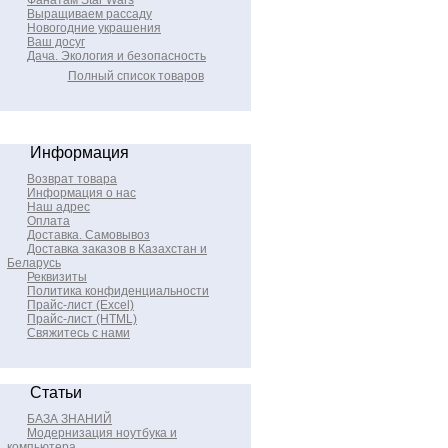
Фанатам Star Wars
Выращиваем рассаду
Новогодние украшения
Ваш досуг
Дача. Экология и безопасность
Полный список товаров
Информация
Возврат товара
Информация о нас
Наш адрес
Оплата
Доставка. Самовывоз
Доставка заказов в Казахстан и
Беларусь
Реквизиты
Политика конфиденциальности
Прайс-лист (Excel)
Прайс-лист (HTML)
Свяжитесь с нами
Статьи
БАЗА ЗНАНИЙ
Модернизация ноутбука и
компьютера