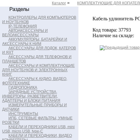
»
Каталог
КОМПЛЕКТУЮЩИЕ ДЛЯ КОПАТЕЛ
Разделы
КОНТРОЛЛЕРЫ ДЛЯ КОМПЬЮТЕРОВ
Кабель удлинитель PC
И НОУТБУКОВ
IP-ТЕЛЕФОНИЯ
Код товара: 37793
АВТОАКСЕССУАРЫ И
ВЕЛОАКСЕССУАРЫ
Наличие на складе:
АККУМУЛЯТОРЫ, БАТАРЕЙКИ И
АКСЕССУАРЫ К НИМ
АКСЕССУАРЫ ДЛЯ ЛОДОК, КАТЕРОВ
И ЯХТ
АКСЕССУАРЫ ДЛЯ ТЕЛЕФОНОВ И
ПЛАНШЕТОВ
АКСЕССУАРЫ И КОМПЛЕКТУЮЩИЕ
ДЛЯ НОУТБУКОВ И ЭЛЕКТРОННЫХ
КНИГ
АКСЕССУАРЫ К АУДИО, ВИДЕО,
ФОТОТЕХНИКЕ
ГИДРОПОНИКА
ЗАРЯДНЫЕ УСТРОЙСТВА,
ИНВЕРТОРЫ, РАЗВЕТВИТЕЛИ,
АДАПТЕРЫ И БЛОКИ ПИТАНИЯ
ИЗМЕРИТЕЛЬНЫЕ ПРИБОРЫ И
ДАТЧИКИ
ИНСТРУМЕНТЫ
ИПБ, СЕТЕВЫЕ ФИЛЬТРЫ, УМНЫЕ
РОЗЕТКИ
КАБЕЛИ И ПЕРЕХОДНИКИ USB, mini
USB, micro USB, type-C
КАБЕЛИ И ПЕРЕХОДНИКИ, ВИДЕО