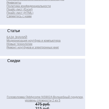
Реквизиты
Политика конфиденциальности
Прайс-лист (Excel)
Прайс-лист (HTML)
Свяжитесь с нами
Статьи
БАЗА ЗНАНИЙ
Модернизация ноутбука и компьютера
Новые технологии
Ремонт ноутбуков и электронных книг
Скидки
Головоломка Qiddycome NS902A Волшебный сундучок,
уровень сложности 2 из 5
475 руб.
315 руб.