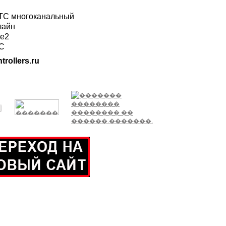
ГТС многоканальный
лайн
ле2
ТС
trollers.ru