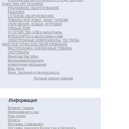
РАСХОДНЫЕ МАТЕРИАЛЫ И СРЕДСТВА ДЛЯ
ОЧИСТКИ ОРГТЕХНИКИ
РЕКЛАМНОЕ ОБОРУДОВАНИЕ
РЫБАЛКА
СЕТЕВОЕ ОБОРУДОВАНИЕ
ТОВАРЫ ДЛЯ ДОМА, ДАЧИ. ТУРИЗМ
УВЛЕЧЕНИЯ, ХОББИ, ИГРУШКИ
УМНЫЙ ДОМ
УСТРОЙСТВА USB и аксессуары
ФЛЕШ КАРТЫ и аксессуары к ним
ЭЛЕКТРОННЫЕ КОМПОНЕНТЫ, ТЕСТЕРЫ,
ДИАГНОСТИЧЕСКОЕ ОБОРУДОВАНИЕ
РАСПРОДАЖА! УЦЕНЕННЫЕ ТОВАРЫ
ЭКОТОВАРЫ
Фанатам Star Wars
Выращиваем рассаду
Новогодние украшения
Ваш досуг
Дача. Экология и безопасность
Полный список товаров
Информация
Возврат товара
Информация о нас
Наш адрес
Оплата
Доставка. Самовывоз
Доставка заказов в Казахстан и Беларусь