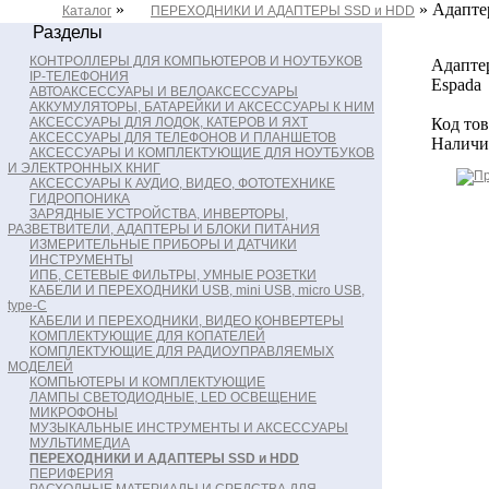
»
» Адаптер
Каталог
ПЕРЕХОДНИКИ И АДАПТЕРЫ SSD и HDD
Разделы
КОНТРОЛЛЕРЫ ДЛЯ КОМПЬЮТЕРОВ И НОУТБУКОВ
Адаптер
IP-ТЕЛЕФОНИЯ
Espada
АВТОАКСЕССУАРЫ И ВЕЛОАКСЕССУАРЫ
АККУМУЛЯТОРЫ, БАТАРЕЙКИ И АКСЕССУАРЫ К НИМ
АКСЕССУАРЫ ДЛЯ ЛОДОК, КАТЕРОВ И ЯХТ
Код тов
АКСЕССУАРЫ ДЛЯ ТЕЛЕФОНОВ И ПЛАНШЕТОВ
Наличи
АКСЕССУАРЫ И КОМПЛЕКТУЮЩИЕ ДЛЯ НОУТБУКОВ
И ЭЛЕКТРОННЫХ КНИГ
АКСЕССУАРЫ К АУДИО, ВИДЕО, ФОТОТЕХНИКЕ
ГИДРОПОНИКА
ЗАРЯДНЫЕ УСТРОЙСТВА, ИНВЕРТОРЫ,
РАЗВЕТВИТЕЛИ, АДАПТЕРЫ И БЛОКИ ПИТАНИЯ
ИЗМЕРИТЕЛЬНЫЕ ПРИБОРЫ И ДАТЧИКИ
ИНСТРУМЕНТЫ
ИПБ, СЕТЕВЫЕ ФИЛЬТРЫ, УМНЫЕ РОЗЕТКИ
КАБЕЛИ И ПЕРЕХОДНИКИ USB, mini USB, micro USB,
type-C
КАБЕЛИ И ПЕРЕХОДНИКИ, ВИДЕО КОНВЕРТЕРЫ
КОМПЛЕКТУЮЩИЕ ДЛЯ КОПАТЕЛЕЙ
КОМПЛЕКТУЮЩИЕ ДЛЯ РАДИОУПРАВЛЯЕМЫХ
МОДЕЛЕЙ
КОМПЬЮТЕРЫ И КОМПЛЕКТУЮЩИЕ
ЛАМПЫ СВЕТОДИОДНЫЕ, LED ОСВЕЩЕНИЕ
МИКРОФОНЫ
МУЗЫКАЛЬНЫЕ ИНСТРУМЕНТЫ И АКСЕССУАРЫ
МУЛЬТИМЕДИА
ПЕРЕХОДНИКИ И АДАПТЕРЫ SSD и HDD
ПЕРИФЕРИЯ