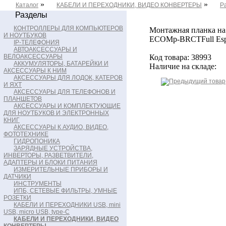
»
»
Каталог
КАБЕЛИ И ПЕРЕХОДНИКИ, ВИДЕО КОНВЕРТЕРЫ
Р
Разделы
КОНТРОЛЛЕРЫ ДЛЯ КОМПЬЮТЕРОВ
Монтажная планка на 
И НОУТБУКОВ
ECOMp-BRCTFull Esp
IP-ТЕЛЕФОНИЯ
АВТОАКСЕССУАРЫ И
ВЕЛОАКСЕССУАРЫ
Код товара: 38993
АККУМУЛЯТОРЫ, БАТАРЕЙКИ И
Наличие на складе:
АКСЕССУАРЫ К НИМ
АКСЕССУАРЫ ДЛЯ ЛОДОК, КАТЕРОВ
И ЯХТ
АКСЕССУАРЫ ДЛЯ ТЕЛЕФОНОВ И
ПЛАНШЕТОВ
АКСЕССУАРЫ И КОМПЛЕКТУЮЩИЕ
ДЛЯ НОУТБУКОВ И ЭЛЕКТРОННЫХ
КНИГ
АКСЕССУАРЫ К АУДИО, ВИДЕО,
ФОТОТЕХНИКЕ
ГИДРОПОНИКА
ЗАРЯДНЫЕ УСТРОЙСТВА,
ИНВЕРТОРЫ, РАЗВЕТВИТЕЛИ,
АДАПТЕРЫ И БЛОКИ ПИТАНИЯ
ИЗМЕРИТЕЛЬНЫЕ ПРИБОРЫ И
ДАТЧИКИ
ИНСТРУМЕНТЫ
ИПБ, СЕТЕВЫЕ ФИЛЬТРЫ, УМНЫЕ
РОЗЕТКИ
КАБЕЛИ И ПЕРЕХОДНИКИ USB, mini
USB, micro USB, type-C
КАБЕЛИ И ПЕРЕХОДНИКИ, ВИДЕО