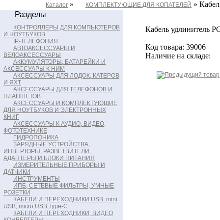
»
» Кабел
Каталог
КОМПЛЕКТУЮЩИЕ ДЛЯ КОПАТЕЛЕЙ
Разделы
КОНТРОЛЛЕРЫ ДЛЯ КОМПЬЮТЕРОВ
Кабель удлинитель PC
И НОУТБУКОВ
IP-ТЕЛЕФОНИЯ
Код товара: 39006
АВТОАКСЕССУАРЫ И
ВЕЛОАКСЕССУАРЫ
Наличие на складе:
АККУМУЛЯТОРЫ, БАТАРЕЙКИ И
АКСЕССУАРЫ К НИМ
АКСЕССУАРЫ ДЛЯ ЛОДОК, КАТЕРОВ
И ЯХТ
АКСЕССУАРЫ ДЛЯ ТЕЛЕФОНОВ И
ПЛАНШЕТОВ
АКСЕССУАРЫ И КОМПЛЕКТУЮЩИЕ
ДЛЯ НОУТБУКОВ И ЭЛЕКТРОННЫХ
КНИГ
АКСЕССУАРЫ К АУДИО, ВИДЕО,
ФОТОТЕХНИКЕ
ГИДРОПОНИКА
ЗАРЯДНЫЕ УСТРОЙСТВА,
ИНВЕРТОРЫ, РАЗВЕТВИТЕЛИ,
АДАПТЕРЫ И БЛОКИ ПИТАНИЯ
ИЗМЕРИТЕЛЬНЫЕ ПРИБОРЫ И
ДАТЧИКИ
ИНСТРУМЕНТЫ
ИПБ, СЕТЕВЫЕ ФИЛЬТРЫ, УМНЫЕ
РОЗЕТКИ
КАБЕЛИ И ПЕРЕХОДНИКИ USB, mini
USB, micro USB, type-C
КАБЕЛИ И ПЕРЕХОДНИКИ, ВИДЕО