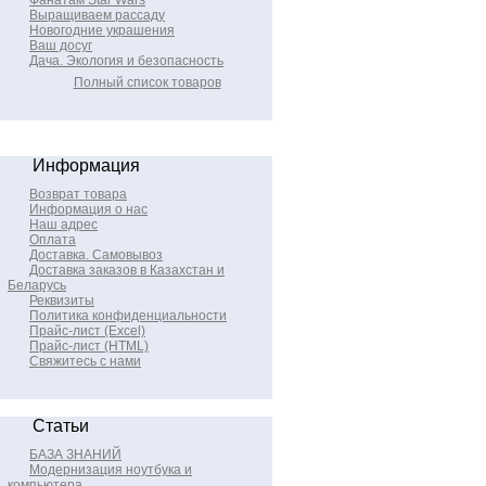
Фанатам Star Wars
Выращиваем рассаду
Новогодние украшения
Ваш досуг
Дача. Экология и безопасность
Полный список товаров
Информация
Возврат товара
Информация о нас
Наш адрес
Оплата
Доставка. Самовывоз
Доставка заказов в Казахстан и
Беларусь
Реквизиты
Политика конфиденциальности
Прайс-лист (Excel)
Прайс-лист (HTML)
Свяжитесь с нами
Статьи
БАЗА ЗНАНИЙ
Модернизация ноутбука и
компьютера