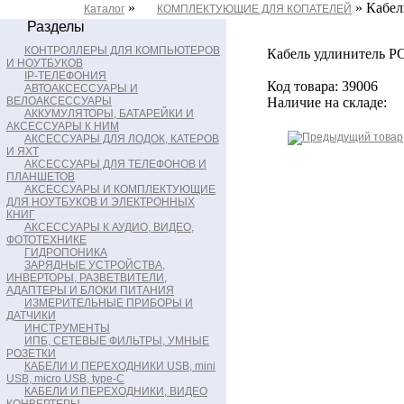
»
» Кабел
Каталог
КОМПЛЕКТУЮЩИЕ ДЛЯ КОПАТЕЛЕЙ
Разделы
КОНТРОЛЛЕРЫ ДЛЯ КОМПЬЮТЕРОВ
Кабель удлинитель PC
И НОУТБУКОВ
IP-ТЕЛЕФОНИЯ
Код товара: 39006
АВТОАКСЕССУАРЫ И
ВЕЛОАКСЕССУАРЫ
Наличие на складе:
АККУМУЛЯТОРЫ, БАТАРЕЙКИ И
АКСЕССУАРЫ К НИМ
АКСЕССУАРЫ ДЛЯ ЛОДОК, КАТЕРОВ
И ЯХТ
АКСЕССУАРЫ ДЛЯ ТЕЛЕФОНОВ И
ПЛАНШЕТОВ
АКСЕССУАРЫ И КОМПЛЕКТУЮЩИЕ
ДЛЯ НОУТБУКОВ И ЭЛЕКТРОННЫХ
КНИГ
АКСЕССУАРЫ К АУДИО, ВИДЕО,
ФОТОТЕХНИКЕ
ГИДРОПОНИКА
ЗАРЯДНЫЕ УСТРОЙСТВА,
ИНВЕРТОРЫ, РАЗВЕТВИТЕЛИ,
АДАПТЕРЫ И БЛОКИ ПИТАНИЯ
ИЗМЕРИТЕЛЬНЫЕ ПРИБОРЫ И
ДАТЧИКИ
ИНСТРУМЕНТЫ
ИПБ, СЕТЕВЫЕ ФИЛЬТРЫ, УМНЫЕ
РОЗЕТКИ
КАБЕЛИ И ПЕРЕХОДНИКИ USB, mini
USB, micro USB, type-C
КАБЕЛИ И ПЕРЕХОДНИКИ, ВИДЕО