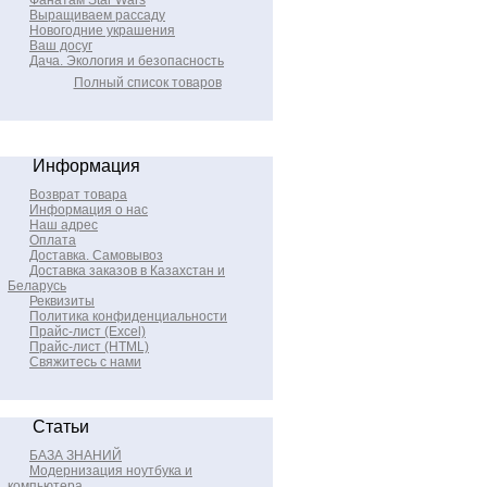
Фанатам Star Wars
Выращиваем рассаду
Новогодние украшения
Ваш досуг
Дача. Экология и безопасность
Полный список товаров
Информация
Возврат товара
Информация о нас
Наш адрес
Оплата
Доставка. Самовывоз
Доставка заказов в Казахстан и
Беларусь
Реквизиты
Политика конфиденциальности
Прайс-лист (Excel)
Прайс-лист (HTML)
Свяжитесь с нами
Статьи
БАЗА ЗНАНИЙ
Модернизация ноутбука и
компьютера