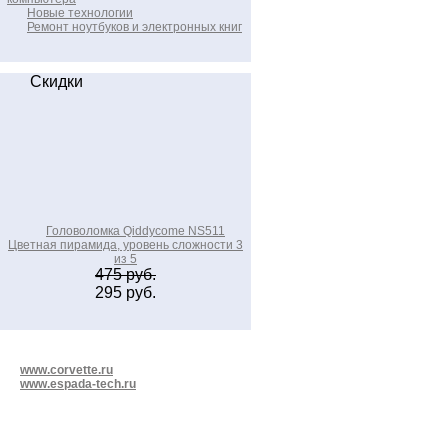
Новые технологии
Ремонт ноутбуков и электронных книг
Скидки
Головоломка Qiddycome NS511
Цветная пирамида, уровень сложности 3
из 5
475 руб.
295 руб.
www.corvette.ru
www.espada-tech.ru