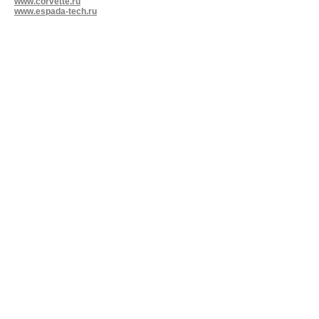
www.corvette.ru
www.espada-tech.ru