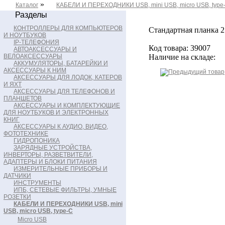
»
Каталог
КАБЕЛИ И ПЕРЕХОДНИКИ USB, mini USB, micro USB, type
Разделы
КОНТРОЛЛЕРЫ ДЛЯ КОМПЬЮТЕРОВ
Стандартная планка 2
И НОУТБУКОВ
IP-ТЕЛЕФОНИЯ
Код товара: 39007
АВТОАКСЕССУАРЫ И
ВЕЛОАКСЕССУАРЫ
Наличие на складе:
АККУМУЛЯТОРЫ, БАТАРЕЙКИ И
АКСЕССУАРЫ К НИМ
АКСЕССУАРЫ ДЛЯ ЛОДОК, КАТЕРОВ
И ЯХТ
АКСЕССУАРЫ ДЛЯ ТЕЛЕФОНОВ И
ПЛАНШЕТОВ
АКСЕССУАРЫ И КОМПЛЕКТУЮЩИЕ
ДЛЯ НОУТБУКОВ И ЭЛЕКТРОННЫХ
КНИГ
АКСЕССУАРЫ К АУДИО, ВИДЕО,
ФОТОТЕХНИКЕ
ГИДРОПОНИКА
ЗАРЯДНЫЕ УСТРОЙСТВА,
ИНВЕРТОРЫ, РАЗВЕТВИТЕЛИ,
АДАПТЕРЫ И БЛОКИ ПИТАНИЯ
ИЗМЕРИТЕЛЬНЫЕ ПРИБОРЫ И
ДАТЧИКИ
ИНСТРУМЕНТЫ
ИПБ, СЕТЕВЫЕ ФИЛЬТРЫ, УМНЫЕ
РОЗЕТКИ
КАБЕЛИ И ПЕРЕХОДНИКИ USB, mini
USB, micro USB, type-C
Micro USB