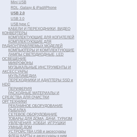
Mini USB
RDL, Galaxy & iPad/iPhone
USB 2.0
USB 3.0
USB type C
КАБЕЛИ И ПЕРЕХОДНИКИ, ВИДЕО
КОНВЕРТЕРЫ
КОМПЛЕКТУЮЩИЕ ДЛЯ КОПАТЕЛЕЙ
КОМПЛЕКТУЮЩИЕ ДЛЯ
РАДИОУПРАВЛЯЕМЫХ МОДЕЛЕЙ
КОМПЬЮТЕРЫ И КОМПЛЕКТУЮЩИЕ
ЛАМПЫ СВЕТОДИОДНЫЕ, LED
ОСВЕЩЕНИЕ
МИКРОФОНЫ
МУЗЫКАЛЬНЫЕ ИНСТРУМЕНТЫ И
АКСЕССУАРЫ
МУЛЬТИМЕДИА
ПЕРЕХОДНИКИ И АДАПТЕРЫ SSD и
HDD
ПЕРИФЕРИЯ
РАСХОДНЫЕ МАТЕРИАЛЫ И
СРЕДСТВА ДЛЯ ОЧИСТКИ
ОРГТЕХНИКИ
РЕКЛАМНОЕ ОБОРУДОВАНИЕ
РЫБАЛКА
СЕТЕВОЕ ОБОРУДОВАНИЕ
ТОВАРЫ ДЛЯ ДОМА, ДАЧИ. ТУРИЗМ
УВЛЕЧЕНИЯ, ХОББИ, ИГРУШКИ
УМНЫЙ ДОМ
УСТРОЙСТВА USB и аксессуары
ФЛЕШ КАРТЫ и аксессуары к ним