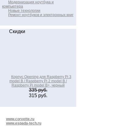
Модернизация ноутбука и
компьютера
Новые технологии
Ремонт ноутбуков и электронных книг
Скидки
Корпус Opening для Raspberry Pi 3
model B / Raspberry Pi 2 model B /
Raspberry Pi model B+, черный
335 руб.
315 руб.
www.corvette.ru
www.espada-tech.ru