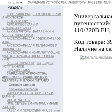
»
Каталог
ЗАРЯДНЫЕ УСТРОЙСТВА, ИНВЕРТОРЫ, РАЗВЕТВИТЕЛИ
Разделы
КОНТРОЛЛЕРЫ ДЛЯ КОМПЬЮТЕРОВ
Универсальная
И НОУТБУКОВ
IP-ТЕЛЕФОНИЯ
путешествий/ 
АВТОАКСЕССУАРЫ И
ВЕЛОАКСЕССУАРЫ
110/220В EU, 
АККУМУЛЯТОРЫ, БАТАРЕЙКИ И
АКСЕССУАРЫ К НИМ
АКСЕССУАРЫ ДЛЯ ЛОДОК, КАТЕРОВ
Код товара: 3
И ЯХТ
АКСЕССУАРЫ ДЛЯ ТЕЛЕФОНОВ И
Наличие на ск
ПЛАНШЕТОВ
АКСЕССУАРЫ И КОМПЛЕКТУЮЩИЕ
ДЛЯ НОУТБУКОВ И ЭЛЕКТРОННЫХ
КНИГ
АКСЕССУАРЫ К АУДИО, ВИДЕО,
ФОТОТЕХНИКЕ
ГИДРОПОНИКА
ЗАРЯДНЫЕ УСТРОЙСТВА,
ИНВЕРТОРЫ, РАЗВЕТВИТЕЛИ,
АДАПТЕРЫ И БЛОКИ ПИТАНИЯ
Сетевые зарядки
Солнечные батареи
ИЗМЕРИТЕЛЬНЫЕ ПРИБОРЫ И
ДАТЧИКИ
ИНСТРУМЕНТЫ
ИПБ, СЕТЕВЫЕ ФИЛЬТРЫ, УМНЫЕ
РОЗЕТКИ
КАБЕЛИ И ПЕРЕХОДНИКИ USB, mini