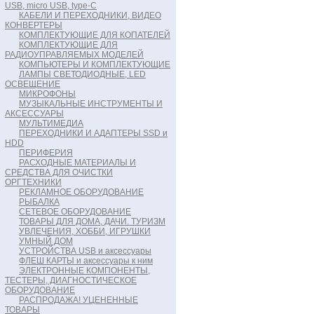
USB, micro USB, type-C
КАБЕЛИ И ПЕРЕХОДНИКИ, ВИДЕО
КОНВЕРТЕРЫ
КОМПЛЕКТУЮЩИЕ ДЛЯ КОПАТЕЛЕЙ
КОМПЛЕКТУЮЩИЕ ДЛЯ
РАДИОУПРАВЛЯЕМЫХ МОДЕЛЕЙ
КОМПЬЮТЕРЫ И КОМПЛЕКТУЮЩИЕ
ЛАМПЫ СВЕТОДИОДНЫЕ, LED
ОСВЕЩЕНИЕ
МИКРОФОНЫ
МУЗЫКАЛЬНЫЕ ИНСТРУМЕНТЫ И
АКСЕССУАРЫ
МУЛЬТИМЕДИА
ПЕРЕХОДНИКИ И АДАПТЕРЫ SSD и
HDD
ПЕРИФЕРИЯ
РАСХОДНЫЕ МАТЕРИАЛЫ И
СРЕДСТВА ДЛЯ ОЧИСТКИ
ОРГТЕХНИКИ
РЕКЛАМНОЕ ОБОРУДОВАНИЕ
РЫБАЛКА
СЕТЕВОЕ ОБОРУДОВАНИЕ
ТОВАРЫ ДЛЯ ДОМА, ДАЧИ. ТУРИЗМ
УВЛЕЧЕНИЯ, ХОББИ, ИГРУШКИ
УМНЫЙ ДОМ
УСТРОЙСТВА USB и аксессуары
ФЛЕШ КАРТЫ и аксессуары к ним
ЭЛЕКТРОННЫЕ КОМПОНЕНТЫ,
ТЕСТЕРЫ, ДИАГНОСТИЧЕСКОЕ
ОБОРУДОВАНИЕ
РАСПРОДАЖА! УЦЕНЕННЫЕ
ТОВАРЫ