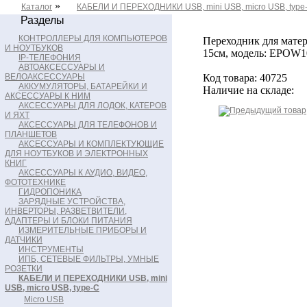
»
Каталог
КАБЕЛИ И ПЕРЕХОДНИКИ USB, mini USB, micro USB, type
Разделы
КОНТРОЛЛЕРЫ ДЛЯ КОМПЬЮТЕРОВ
Переходник для матери
И НОУТБУКОВ
15см, модель: EPOW1
IP-ТЕЛЕФОНИЯ
АВТОАКСЕССУАРЫ И
ВЕЛОАКСЕССУАРЫ
Код товара: 40725
АККУМУЛЯТОРЫ, БАТАРЕЙКИ И
Наличие на складе:
АКСЕССУАРЫ К НИМ
АКСЕССУАРЫ ДЛЯ ЛОДОК, КАТЕРОВ
И ЯХТ
АКСЕССУАРЫ ДЛЯ ТЕЛЕФОНОВ И
ПЛАНШЕТОВ
АКСЕССУАРЫ И КОМПЛЕКТУЮЩИЕ
ДЛЯ НОУТБУКОВ И ЭЛЕКТРОННЫХ
КНИГ
АКСЕССУАРЫ К АУДИО, ВИДЕО,
ФОТОТЕХНИКЕ
ГИДРОПОНИКА
ЗАРЯДНЫЕ УСТРОЙСТВА,
ИНВЕРТОРЫ, РАЗВЕТВИТЕЛИ,
АДАПТЕРЫ И БЛОКИ ПИТАНИЯ
ИЗМЕРИТЕЛЬНЫЕ ПРИБОРЫ И
ДАТЧИКИ
ИНСТРУМЕНТЫ
ИПБ, СЕТЕВЫЕ ФИЛЬТРЫ, УМНЫЕ
РОЗЕТКИ
КАБЕЛИ И ПЕРЕХОДНИКИ USB, mini
USB, micro USB, type-C
Micro USB