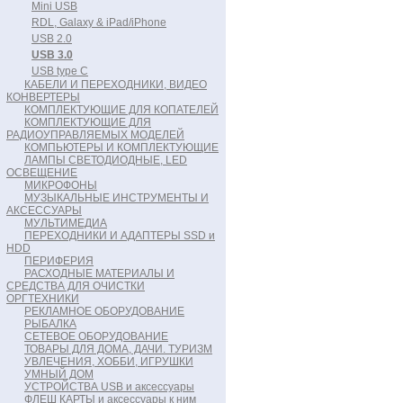
Mini USB
RDL, Galaxy & iPad/iPhone
USB 2.0
USB 3.0
USB type C
КАБЕЛИ И ПЕРЕХОДНИКИ, ВИДЕО
КОНВЕРТЕРЫ
КОМПЛЕКТУЮЩИЕ ДЛЯ КОПАТЕЛЕЙ
КОМПЛЕКТУЮЩИЕ ДЛЯ
РАДИОУПРАВЛЯЕМЫХ МОДЕЛЕЙ
КОМПЬЮТЕРЫ И КОМПЛЕКТУЮЩИЕ
ЛАМПЫ СВЕТОДИОДНЫЕ, LED
ОСВЕЩЕНИЕ
МИКРОФОНЫ
МУЗЫКАЛЬНЫЕ ИНСТРУМЕНТЫ И
АКСЕССУАРЫ
МУЛЬТИМЕДИА
ПЕРЕХОДНИКИ И АДАПТЕРЫ SSD и
HDD
ПЕРИФЕРИЯ
РАСХОДНЫЕ МАТЕРИАЛЫ И
СРЕДСТВА ДЛЯ ОЧИСТКИ
ОРГТЕХНИКИ
РЕКЛАМНОЕ ОБОРУДОВАНИЕ
РЫБАЛКА
СЕТЕВОЕ ОБОРУДОВАНИЕ
ТОВАРЫ ДЛЯ ДОМА, ДАЧИ. ТУРИЗМ
УВЛЕЧЕНИЯ, ХОББИ, ИГРУШКИ
УМНЫЙ ДОМ
УСТРОЙСТВА USB и аксессуары
ФЛЕШ КАРТЫ и аксессуары к ним