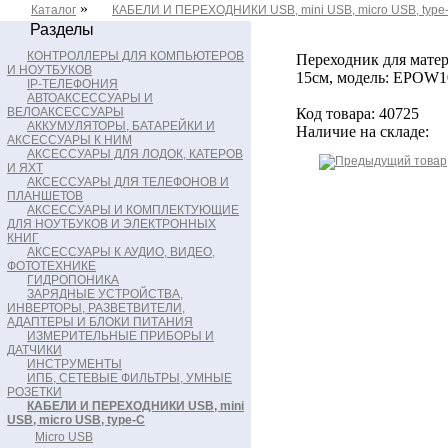
»
Каталог
КАБЕЛИ И ПЕРЕХОДНИКИ USB, mini USB, micro USB, type
Разделы
КОНТРОЛЛЕРЫ ДЛЯ КОМПЬЮТЕРОВ
Переходник для матери
И НОУТБУКОВ
15см, модель: EPOW1
IP-ТЕЛЕФОНИЯ
АВТОАКСЕССУАРЫ И
ВЕЛОАКСЕССУАРЫ
Код товара: 40725
АККУМУЛЯТОРЫ, БАТАРЕЙКИ И
Наличие на складе:
АКСЕССУАРЫ К НИМ
АКСЕССУАРЫ ДЛЯ ЛОДОК, КАТЕРОВ
И ЯХТ
АКСЕССУАРЫ ДЛЯ ТЕЛЕФОНОВ И
ПЛАНШЕТОВ
АКСЕССУАРЫ И КОМПЛЕКТУЮЩИЕ
ДЛЯ НОУТБУКОВ И ЭЛЕКТРОННЫХ
КНИГ
АКСЕССУАРЫ К АУДИО, ВИДЕО,
ФОТОТЕХНИКЕ
ГИДРОПОНИКА
ЗАРЯДНЫЕ УСТРОЙСТВА,
ИНВЕРТОРЫ, РАЗВЕТВИТЕЛИ,
АДАПТЕРЫ И БЛОКИ ПИТАНИЯ
ИЗМЕРИТЕЛЬНЫЕ ПРИБОРЫ И
ДАТЧИКИ
ИНСТРУМЕНТЫ
ИПБ, СЕТЕВЫЕ ФИЛЬТРЫ, УМНЫЕ
РОЗЕТКИ
КАБЕЛИ И ПЕРЕХОДНИКИ USB, mini
USB, micro USB, type-C
Micro USB