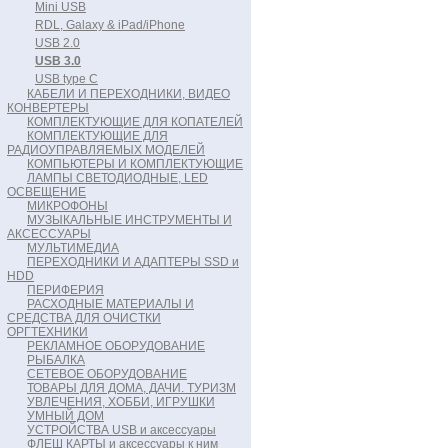
Mini USB
RDL, Galaxy & iPad/iPhone
USB 2.0
USB 3.0
USB type C
КАБЕЛИ И ПЕРЕХОДНИКИ, ВИДЕО
КОНВЕРТЕРЫ
КОМПЛЕКТУЮЩИЕ ДЛЯ КОПАТЕЛЕЙ
КОМПЛЕКТУЮЩИЕ ДЛЯ
РАДИОУПРАВЛЯЕМЫХ МОДЕЛЕЙ
КОМПЬЮТЕРЫ И КОМПЛЕКТУЮЩИЕ
ЛАМПЫ СВЕТОДИОДНЫЕ, LED
ОСВЕЩЕНИЕ
МИКРОФОНЫ
МУЗЫКАЛЬНЫЕ ИНСТРУМЕНТЫ И
АКСЕССУАРЫ
МУЛЬТИМЕДИА
ПЕРЕХОДНИКИ И АДАПТЕРЫ SSD и
HDD
ПЕРИФЕРИЯ
РАСХОДНЫЕ МАТЕРИАЛЫ И
СРЕДСТВА ДЛЯ ОЧИСТКИ
ОРГТЕХНИКИ
РЕКЛАМНОЕ ОБОРУДОВАНИЕ
РЫБАЛКА
СЕТЕВОЕ ОБОРУДОВАНИЕ
ТОВАРЫ ДЛЯ ДОМА, ДАЧИ. ТУРИЗМ
УВЛЕЧЕНИЯ, ХОББИ, ИГРУШКИ
УМНЫЙ ДОМ
УСТРОЙСТВА USB и аксессуары
ФЛЕШ КАРТЫ и аксессуары к ним