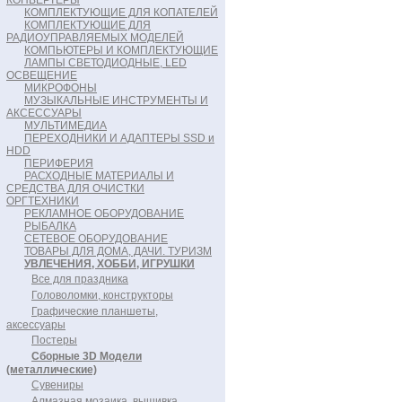
КОНВЕРТЕРЫ
КОМПЛЕКТУЮЩИЕ ДЛЯ КОПАТЕЛЕЙ
КОМПЛЕКТУЮЩИЕ ДЛЯ
РАДИОУПРАВЛЯЕМЫХ МОДЕЛЕЙ
КОМПЬЮТЕРЫ И КОМПЛЕКТУЮЩИЕ
ЛАМПЫ СВЕТОДИОДНЫЕ, LED
ОСВЕЩЕНИЕ
МИКРОФОНЫ
МУЗЫКАЛЬНЫЕ ИНСТРУМЕНТЫ И
АКСЕССУАРЫ
МУЛЬТИМЕДИА
ПЕРЕХОДНИКИ И АДАПТЕРЫ SSD и
HDD
ПЕРИФЕРИЯ
РАСХОДНЫЕ МАТЕРИАЛЫ И
СРЕДСТВА ДЛЯ ОЧИСТКИ
ОРГТЕХНИКИ
РЕКЛАМНОЕ ОБОРУДОВАНИЕ
РЫБАЛКА
СЕТЕВОЕ ОБОРУДОВАНИЕ
ТОВАРЫ ДЛЯ ДОМА, ДАЧИ. ТУРИЗМ
УВЛЕЧЕНИЯ, ХОББИ, ИГРУШКИ
Все для праздника
Головоломки, конструкторы
Графические планшеты,
аксессуары
Постеры
Сборные 3D Модели
(металлические)
Сувениры
Алмазная мозаика, вышивка