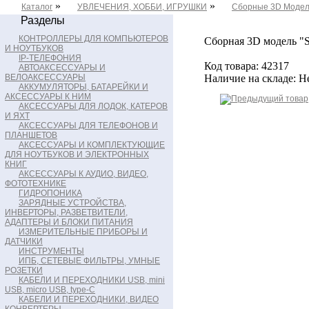
»
»
Каталог
УВЛЕЧЕНИЯ, ХОББИ, ИГРУШКИ
Сборные 3D Модел
Разделы
КОНТРОЛЛЕРЫ ДЛЯ КОМПЬЮТЕРОВ
Сборная 3D модель "
И НОУТБУКОВ
IP-ТЕЛЕФОНИЯ
Код товара: 42317
АВТОАКСЕССУАРЫ И
ВЕЛОАКСЕССУАРЫ
Наличие на складе: Н
АККУМУЛЯТОРЫ, БАТАРЕЙКИ И
АКСЕССУАРЫ К НИМ
АКСЕССУАРЫ ДЛЯ ЛОДОК, КАТЕРОВ
И ЯХТ
АКСЕССУАРЫ ДЛЯ ТЕЛЕФОНОВ И
ПЛАНШЕТОВ
АКСЕССУАРЫ И КОМПЛЕКТУЮЩИЕ
ДЛЯ НОУТБУКОВ И ЭЛЕКТРОННЫХ
КНИГ
АКСЕССУАРЫ К АУДИО, ВИДЕО,
ФОТОТЕХНИКЕ
ГИДРОПОНИКА
ЗАРЯДНЫЕ УСТРОЙСТВА,
ИНВЕРТОРЫ, РАЗВЕТВИТЕЛИ,
АДАПТЕРЫ И БЛОКИ ПИТАНИЯ
ИЗМЕРИТЕЛЬНЫЕ ПРИБОРЫ И
ДАТЧИКИ
ИНСТРУМЕНТЫ
ИПБ, СЕТЕВЫЕ ФИЛЬТРЫ, УМНЫЕ
РОЗЕТКИ
КАБЕЛИ И ПЕРЕХОДНИКИ USB, mini
USB, micro USB, type-C
КАБЕЛИ И ПЕРЕХОДНИКИ, ВИДЕО