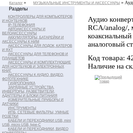
»
» Ауди
Каталог
МУЗЫКАЛЬНЫЕ ИНСТРУМЕНТЫ И АКСЕССУАРЫ
Разделы
КОНТРОЛЛЕРЫ ДЛЯ КОМПЬЮТЕРОВ
Аудио конверт
И НОУТБУКОВ
IP-ТЕЛЕФОНИЯ
RCA/analog/, 
АВТОАКСЕССУАРЫ И
ВЕЛОАКСЕССУАРЫ
коаксиальный 
АККУМУЛЯТОРЫ, БАТАРЕЙКИ И
АКСЕССУАРЫ К НИМ
аналоговый ст
АКСЕССУАРЫ ДЛЯ ЛОДОК, КАТЕРОВ
И ЯХТ
АКСЕССУАРЫ ДЛЯ ТЕЛЕФОНОВ И
Код товара: 4
ПЛАНШЕТОВ
АКСЕССУАРЫ И КОМПЛЕКТУЮЩИЕ
Наличие на ск
ДЛЯ НОУТБУКОВ И ЭЛЕКТРОННЫХ
КНИГ
АКСЕССУАРЫ К АУДИО, ВИДЕО,
ФОТОТЕХНИКЕ
ГИДРОПОНИКА
ЗАРЯДНЫЕ УСТРОЙСТВА,
ИНВЕРТОРЫ, РАЗВЕТВИТЕЛИ,
АДАПТЕРЫ И БЛОКИ ПИТАНИЯ
ИЗМЕРИТЕЛЬНЫЕ ПРИБОРЫ И
ДАТЧИКИ
ИНСТРУМЕНТЫ
ИПБ, СЕТЕВЫЕ ФИЛЬТРЫ, УМНЫЕ
РОЗЕТКИ
КАБЕЛИ И ПЕРЕХОДНИКИ USB, mini
USB, micro USB, type-C
КАБЕЛИ И ПЕРЕХОДНИКИ, ВИДЕО