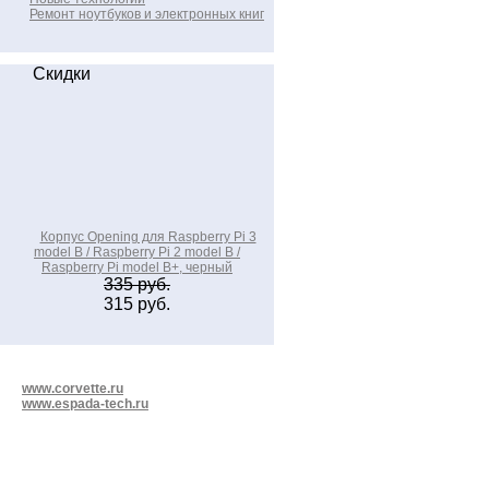
Ремонт ноутбуков и электронных книг
Скидки
Корпус Opening для Raspberry Pi 3
model B / Raspberry Pi 2 model B /
Raspberry Pi model B+, черный
335 руб.
315 руб.
www.corvette.ru
www.espada-tech.ru