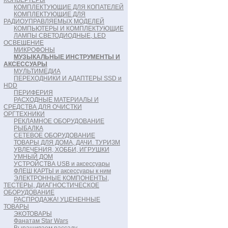
КОНВЕРТЕРЫ
КОМПЛЕКТУЮЩИЕ ДЛЯ КОПАТЕЛЕЙ
КОМПЛЕКТУЮЩИЕ ДЛЯ
РАДИОУПРАВЛЯЕМЫХ МОДЕЛЕЙ
КОМПЬЮТЕРЫ И КОМПЛЕКТУЮЩИЕ
ЛАМПЫ СВЕТОДИОДНЫЕ, LED
ОСВЕЩЕНИЕ
МИКРОФОНЫ
МУЗЫКАЛЬНЫЕ ИНСТРУМЕНТЫ И
АКСЕССУАРЫ
МУЛЬТИМЕДИА
ПЕРЕХОДНИКИ И АДАПТЕРЫ SSD и
HDD
ПЕРИФЕРИЯ
РАСХОДНЫЕ МАТЕРИАЛЫ И
СРЕДСТВА ДЛЯ ОЧИСТКИ
ОРГТЕХНИКИ
РЕКЛАМНОЕ ОБОРУДОВАНИЕ
РЫБАЛКА
СЕТЕВОЕ ОБОРУДОВАНИЕ
ТОВАРЫ ДЛЯ ДОМА, ДАЧИ. ТУРИЗМ
УВЛЕЧЕНИЯ, ХОББИ, ИГРУШКИ
УМНЫЙ ДОМ
УСТРОЙСТВА USB и аксессуары
ФЛЕШ КАРТЫ и аксессуары к ним
ЭЛЕКТРОННЫЕ КОМПОНЕНТЫ,
ТЕСТЕРЫ, ДИАГНОСТИЧЕСКОЕ
ОБОРУДОВАНИЕ
РАСПРОДАЖА! УЦЕНЕННЫЕ
ТОВАРЫ
ЭКОТОВАРЫ
Фанатам Star Wars