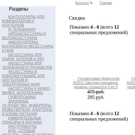
»
Каталог
Скидки
Разделы
КОНТРОЛЛЕРЫ ДЛЯ
Скидки
КОМПЬЮТЕРОВ И
НОУТБУКОВ
Показано
4
-
6
(всего
12
IP-ТЕЛЕФОНИЯ
специальных предложений)
АВТОАКСЕССУАРЫ И
ВЕЛОАКСЕССУАРЫ
АККУМУЛЯТОРЫ,
БАТАРЕЙКИ И АКСЕССУАРЫ
К НИМ
АКСЕССУАРЫ ДЛЯ
ЛОДОК, КАТЕРОВ И ЯХТ
АКСЕССУАРЫ ДЛЯ
ТЕЛЕФОНОВ И ПЛАНШЕТОВ
АКСЕССУАРЫ И
КОМПЛЕКТУЮЩИЕ ДЛЯ
Головоломка Qiddycome
Г
НОУТБУКОВ И
NS511 Цветная пирамида,
NS42
ЭЛЕКТРОННЫХ КНИГ
уровень сложности 3 из 5
уров
АКСЕССУАРЫ К АУДИО,
475 руб.
ВИДЕО, ФОТОТЕХНИКЕ
295 руб.
ГИДРОПОНИКА
ЗАРЯДНЫЕ
УСТРОЙСТВА, ИНВЕРТОРЫ,
РАЗВЕТВИТЕЛИ, АДАПТЕРЫ
Показано
4
-
6
(всего
12
И БЛОКИ ПИТАНИЯ
ИЗМЕРИТЕЛЬНЫЕ
специальных предложений)
ПРИБОРЫ И ДАТЧИКИ
ИНСТРУМЕНТЫ
ИПБ, СЕТЕВЫЕ