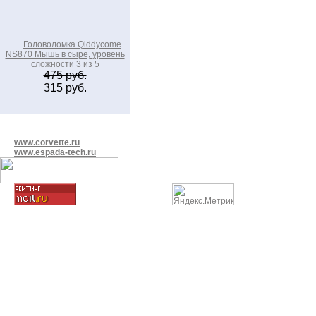
Головоломка Qiddycome
NS870 Мышь в сыре, уровень
сложности 3 из 5
475 руб.
315 руб.
www.corvette.ru
www.espada-tech.ru